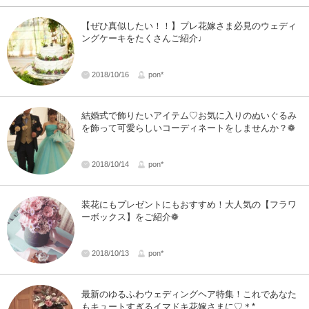
【ぜひ真似したい！！】プレ花嫁さま必見のウェディ
ングケーキをたくさんご紹介♩
2018/10/16
pon*
結婚式で飾りたいアイテム♡お気に入りのぬいぐるみ
を飾って可愛らしいコーディネートをしませんか？❁
2018/10/14
pon*
装花にもプレゼントにもおすすめ！大人気の【フラワ
ーボックス】をご紹介❁
2018/10/13
pon*
最新のゆるふわウェディングヘア特集！これであなた
もキュートすぎるイマドキ花嫁さまに♡＊*