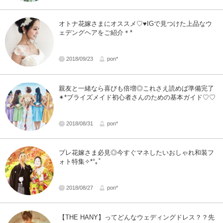
オトナ花嫁さまにオススメ♡♥IGで見つけた上品なウ
ェデングヘアをご紹介＊*
2018/09/23
pon*
親友と一緒なら喜びも倍増◎これさえ読めば準備完了
✴︎*ブライズメイド初心者さんのための基本ガイド♡♡
2018/08/31
pon*
プレ花嫁さま必見◎今すぐマネしたいおしゃれ和装フ
ォト特集✧*°｡˚
2018/08/27
pon*
【THE HANY】ってどんなウェディングドレス？？先