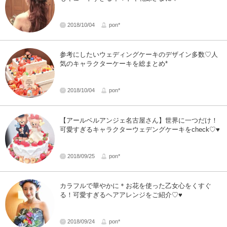
2018/10/04
pon*
参考にしたいウェディングケーキのデザイン多数♡人
気のキャラクターケーキを総まとめ*
2018/10/04
pon*
【アールベルアンジェ名古屋さん】世界に一つだけ！
可愛すぎるキャラクターウェデングケーキをcheck♡♥
2018/09/25
pon*
カラフルで華やかに＊お花を使った乙女心をくすぐ
る！可愛すぎるヘアアレンジをご紹介♡♥
2018/09/24
pon*