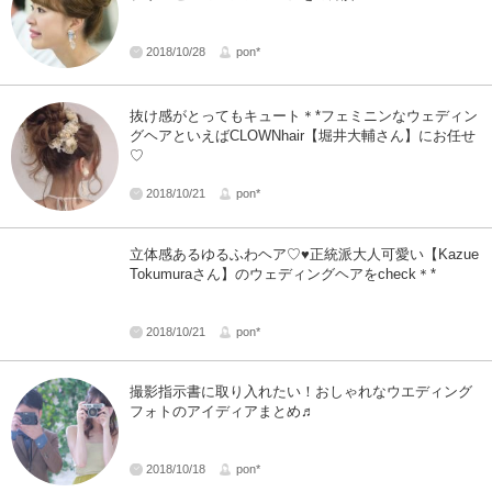
2018/10/28
pon*
抜け感がとってもキュート＊*フェミニンなウェディン
グヘアといえばCLOWNhair【堀井大輔さん】にお任せ
♡
2018/10/21
pon*
立体感あるゆるふわヘア♡♥正統派大人可愛い【Kazue
Tokumuraさん】のウェディングヘアをcheck＊*
2018/10/21
pon*
撮影指示書に取り入れたい！おしゃれなウエディング
フォトのアイディアまとめ♬
2018/10/18
pon*