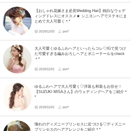
【おしゃれ花嫁さま必見Wedding Hair】純白なウェデ
ィングドレスにオススメ★ シニヨンヘアでステキにま
とめて大人可愛く＊*
2018/11/03
pon*
大人可愛くゆるふわヘアといったらコレ♡IGで見つけ
た可愛すぎる編みおろしヘアとポニーテールをcheck
＊*
2018/11/01
pon*
ゆるふわヘアで大人可愛く♡洋装も和装もお任せ！
【SUZUKI MISAさん】のウェディングヘアをご紹介＊
*
2018/11/01
pon*
憧れのディズニープリンセスに近づける♡ディズニー
プリンセスのヘアアレンジをご紹介＊*