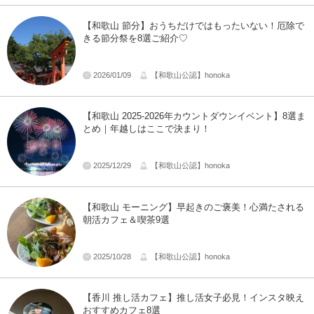
【和歌山 節分】おうちだけではもったいない！厄除で
きる節分祭を8選ご紹介♡
2026/01/09
【和歌山公認】honoka
【和歌山 2025‐2026年カウントダウンイベント】8選ま
とめ｜年越しはここで決まり！
2025/12/29
【和歌山公認】honoka
【和歌山 モーニング】早起きのご褒美！心満たされる
朝活カフェ＆喫茶9選
2025/10/28
【和歌山公認】honoka
【香川 推し活カフェ】推し活女子必見！インスタ映え
おすすめカフェ8選