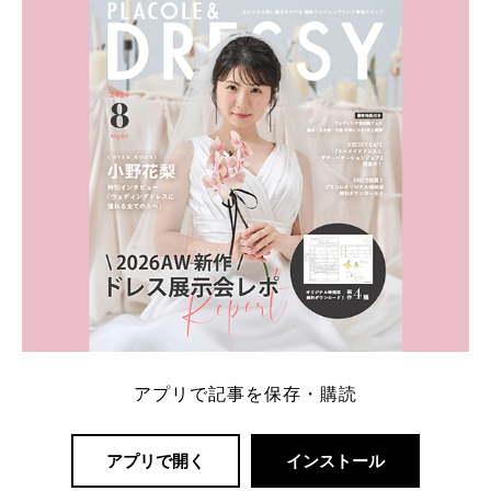
内容：特典金額・条件・応募方法・注意点 「どこが
一番お得？」「プラコレの特典は？」といった疑問も
解決します。 まずは診断で候補を絞れる「ウェディ
ング診断」か、体験型 […]
続きを読む
アプリで記事を保存・購読
アプリで開く
インストール