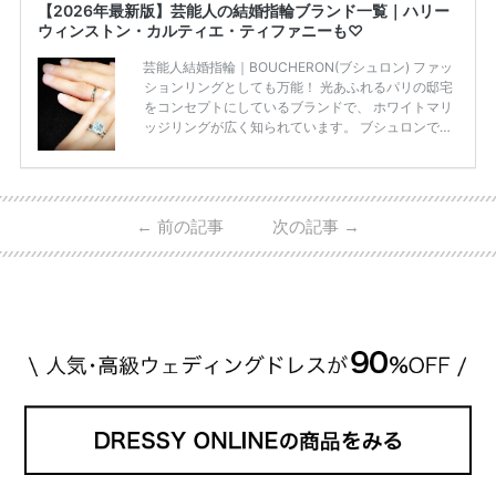
【2026年最新版】芸能人の結婚指輪ブランド一覧｜ハリー
ウィンストン・カルティエ・ティファニーも♡
芸能人結婚指輪｜BOUCHERON(ブシュロン) ファッ
ションリングとしても万能！ 光あふれるパリの邸宅
をコンセプトにしているブランドで、 ホワイトマリ
ッジリングが広く知られています。 ブシュロンで特
に人気を集めている 「キャトルホワイトマリッジリ
ング」は、 小栗さんと山田さんが結婚指輪に選ばれ
ました！ 存在感がしっかりある上にラグジュアリー
なので、 とても人気となっているのです。 その相場
←
前の記事
次の記事
→
は、10～30万円ほどとなっています。 小栗旬さん・
山田優さんの結婚指輪 出典:ブシュロンの公式HPをch
eck！ 婚約指輪にTiffanyを着用された 小栗旬さんと
山田優さん。 結婚指輪は、ブシュロン（ […]
続きを
読む