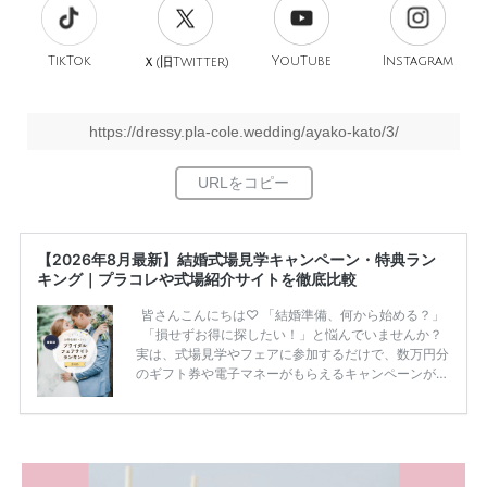
TikTok
旧
YouTube
Instagram
Ｘ(
Twitter)
https://dressy.pla-cole.wedding/ayako-kato/3/
【2026年8月最新】結婚式場見学キャンペーン・特典ラン
キング｜プラコレや式場紹介サイトを徹底比較
皆さんこんにちは♡ 「結婚準備、何から始める？」
「損せずお得に探したい！」と悩んでいませんか？
実は、式場見学やフェアに参加するだけで、数万円分
のギフト券や電子マネーがもらえるキャンペーンがあ
ります。 ただし、サイトごとに特典額や条件が違う
ため、比較せずに選ぶと損をしてしまうことも……。
そこでこの記事では、【2026年8月最新】結婚式場見
学キャンペーン特典ランキングを公開！ 比較サイ
ト：プラコレ、ゼクシィ、ハナユメ、マイナビ 掲載