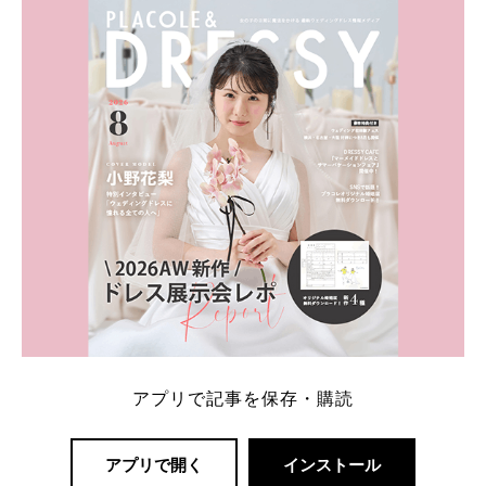
内容：特典金額・条件・応募方法・注意点 「どこが
一番お得？」「プラコレの特典は？」といった疑問も
解決します。 まずは診断で候補を絞れる「ウェディ
ング診断」か、体験型 […]
続きを読む
アプリで記事を保存・購読
アプリで開く
インストール