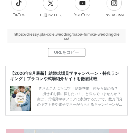
TikTok
旧
YouTube
Instagram
Ｘ(
Twitter)
https://dressy.pla-cole.wedding/baba-fumika-weddingdre
ss/
【2026年8月最新】結婚式場見学キャンペーン・特典ラン
キング｜プラコレや式場紹介サイトを徹底比較
皆さんこんにちは♡ 「結婚準備、何から始める？」
「損せずお得に探したい！」と悩んでいませんか？
実は、式場見学やフェアに参加するだけで、数万円分
のギフト券や電子マネーがもらえるキャンペーンがあ
ります。 ただし、サイトごとに特典額や条件が違う
ため、比較せずに選ぶと損をしてしまうことも……。
そこでこの記事では、【2026年8月最新】結婚式場見
学キャンペーン特典ランキングを公開！ 比較サイ
ト：プラコレ、ゼクシィ、ハナユメ、マイナビ 掲載