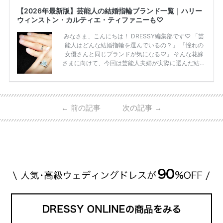
【2026年最新版】芸能人の結婚指輪ブランド一覧｜ハリー
ウィンストン・カルティエ・ティファニーも♡
みなさま、こんにちは！ DRESSY編集部です♡ 「芸
能人はどんな結婚指輪を選んでいるの？」 「憧れの
女優さんと同じブランドが気になる♡」 そんな花嫁
さまに向けて、今回は芸能人夫婦が実際に選んだ結婚
指輪・婚約指輪をブランド別にまとめました！ ハリ
ーウィンストンやカルティエ、ティファニーなど世界
的ハイブランドから、俄（NIWAKA）やI-PRIMOなど
日本で人気のブランドまで幅広くご紹介。 さらに、
←
前の記事
次の記事
→
・愛用している芸能人夫婦 ・リングの特徴や魅力 ・
推定価格帯 ・花嫁人気が高い理由 などもあわせて解
説していきます♡ 「芸能人の結婚指輪ってやっぱり
高い？」 「手が届くブランドもある？」 「人気ブラ
[…]
続きを読む