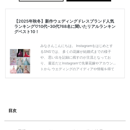
【2025年秋冬】新作ウェディングドレスブランド人気
ランキング♡10代~30代768名に聞いたリアルランキン
グベスト10！
みなさんこんにちは。 Instagramをはじめとす
るSNSでは、 多くの花嫁が結婚式までの様子
や、 思い出を記録に残すのが主流となってお
り、 最近だとInstagramで先輩花嫁やアカウン
トから ウエディングのアイディアや情報を得て
いる花嫁が増えてきていますよね。 ​ 今回は常に
アンテナをはっている TikTok、Instagramユー
ザー768名が 2025年秋冬新作ドレスコレクショ
ンの 人気投票に参加しました。 こちらの記事で
は集計結果をリアルなランキングにまとめてい
ます。 (※2025年8月の調査結果です) ​​ ドレスの
こだわりに関するアンケートでは、 全体の86％
目次
の女性がドレスにこ […]
続きを読む