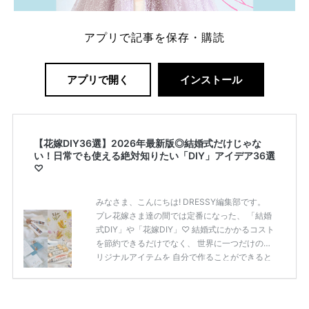
アプリで記事を保存・購読
アプリで開く
インストール
【花嫁DIY36選】2026年最新版◎結婚式だけじゃな
い！日常でも使える絶対知りたい「DIY」アイデア36選
♡
みなさま、こんにちは! DRESSY編集部です。
プレ花嫁さま達の間では定番になった、 「結婚
式DIY」や「花嫁DIY」♡ 結婚式にかかるコスト
を節約できるだけでなく、 世界に一つだけのオ
リジナルアイテムを 自分で作ることができると
いうのが魅力ですよね◎ そこで今回は、「花嫁
DIY」におすすめしたい 定番アイテムからトレ
ンドのおしゃれアイテムまで まとめてご紹介し