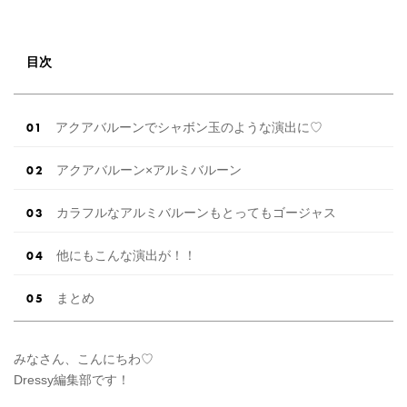
ます♡ ぜひ最後までcheckして オリジナルアイ
テムを作ってみてくださいね◎ ＼花嫁必見／今
月の式場探しで特典が貰えるサイトランキング
♡ 【7月はとっても豪華◎*】式場探しで特典が
目次
貰えるサイトランキング♡♥各社のキャンペー
ン内容をま […]
続きを読む
アクアバルーンでシャボン玉のような演出に♡
アクアバルーン×アルミバルーン
カラフルなアルミバルーンもとってもゴージャス
他にもこんな演出が！！
まとめ
みなさん、こんにちわ♡
Dressy編集部です！