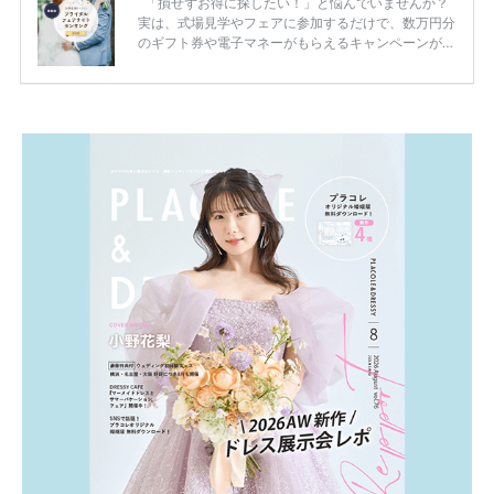
「損せずお得に探したい！」と悩んでいませんか？
実は、式場見学やフェアに参加するだけで、数万円分
のギフト券や電子マネーがもらえるキャンペーンがあ
ります。 ただし、サイトごとに特典額や条件が違う
ため、比較せずに選ぶと損をしてしまうことも……。
そこでこの記事では、【2026年8月最新】結婚式場見
学キャンペーン特典ランキングを公開！ 比較サイ
ト：プラコレ、ゼクシィ、ハナユメ、マイナビ 掲載
内容：特典金額・条件・応募方法・注意点 「どこが
一番お得？」「プラコレの特典は？」といった疑問も
解決します。 まずは診断で候補を絞れる「ウェディ
ング診断」か、体験型 […]
続きを読む