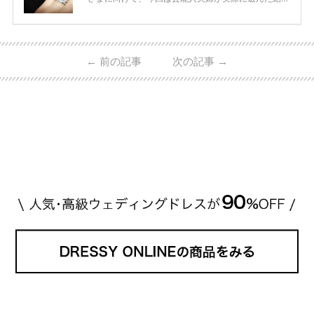
指輪・婚約指輪をブランド別にまとめました！ ハリ
ーウィンストンやカルティエ、ティファニーなど世界
的ハイブランドから、俄（NIWAKA）やI-PRIMOなど
日本で人気のブランドまで幅広くご紹介。 さらに、
←
前の記事
次の記事
→
・愛用している芸能人夫婦 ・リングの特徴や魅力 ・
推定価格帯 ・花嫁人気が高い理由 などもあわせて解
説していきます♡ 「芸能人の結婚指輪ってやっぱり
高い？」 「手が届くブランドもある？」 「人気ブラ
[…]
続きを読む