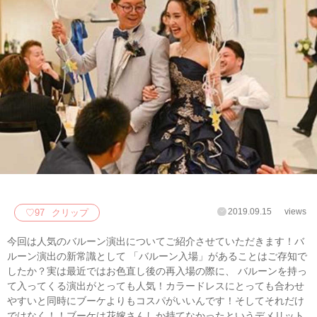
2019.09.15
views
♡
97
クリップ
今回は人気のバルーン演出についてご紹介させていただきます！バ
ルーン演出の新常識として 「バルーン入場」があることはご存知で
したか？実は最近ではお色直し後の再入場の際に、 バルーンを持っ
て入ってくる演出がとっても人気！カラードレスにとっても合わせ
やすいと同時にブーケよりもコスパがいいんです！そしてそれだけ
ではなく！！ブーケは花嫁さんしか持てなかったというデメリット