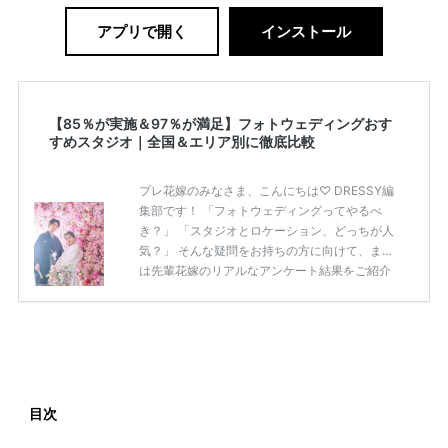
アプリで開く
インストール
【85％が実施＆97％が満足】フォトウェディングおす
すめスタジオ｜全国＆エリア別に徹底比較
プレ花嫁のみなさま、こんにちは♡ DRESSY編
集部です！ 「フォトウェディングってやるべ
き？」 「スタジオとロケーション、どっちが人
気？」 そんな疑問をお持ちの方に向けて、まず
は先輩花嫁のリアルなアンケート結果をご紹介
します◎ 先輩花嫁のアンケート結果 ・85％が前
撮り（フォトウェディング）を実施または予定
・ロケーション撮影が78％でスタジオより人気
・97％が「やってよかった」と回答
——————————————————————————
[調査概要] 表題：「フォトウェディング」に関
する実態調査 調査主体：プラコレウェディング
目次
調査方法：Instagram ストーリーズ 調査期間：2