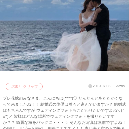
2019.07.08
views
♡
107
クリップ
プレ花嫁のみなさま、こんにちは(*^^*)♡ だんだんとあたたかくな
って来ましたね！！ 結婚式の準備は着々と進んでいますか？ 結婚式
はもちろんですが ウェディングフォトもこだわりたいですよね＼(^
o^)／ 皆様はどんな場所でウェディングフォトを撮りたいです
か？？ 綺麗な海をバックに・・・♡ そんなお写真は素敵ですよね！
今回は、リゾート婚や、夏婚にオススメ！！ 青い海と空の下で撮る