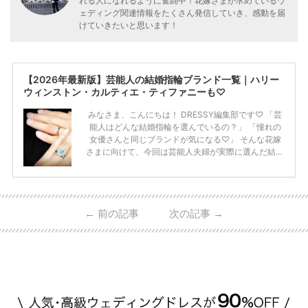
れる人になれるように奮闘中！花嫁さまが求めているウ
ェディング関連情報をたくさん発信していき、感動を届
けていきたいと思います！
【2026年最新版】芸能人の結婚指輪ブランド一覧｜ハリー
ウィンストン・カルティエ・ティファニーも♡
みなさま、こんにちは！ DRESSY編集部です♡ 「芸
能人はどんな結婚指輪を選んでいるの？」 「憧れの
女優さんと同じブランドが気になる♡」 そんな花嫁
さまに向けて、今回は芸能人夫婦が実際に選んだ結婚
指輪・婚約指輪をブランド別にまとめました！ ハリ
ーウィンストンやカルティエ、ティファニーなど世界
的ハイブランドから、俄（NIWAKA）やI-PRIMOなど
日本で人気のブランドまで幅広くご紹介。 さらに、
←
前の記事
次の記事
→
・愛用している芸能人夫婦 ・リングの特徴や魅力 ・
推定価格帯 ・花嫁人気が高い理由 などもあわせて解
説していきます♡ 「芸能人の結婚指輪ってやっぱり
高い？」 「手が届くブランドもある？」 「人気ブラ
[…]
続きを読む