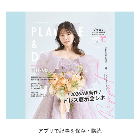
そこでこの記事では、【2026年8月最新】結婚式場見
学キャンペーン特典ランキングを公開！ 比較サイ
ト：プラコレ、ゼクシィ、ハナユメ、マイナビ 掲載
内容：特典金額・条件・応募方法・注意点 「どこが
一番お得？」「プラコレの特典は？」といった疑問も
解決します。 まずは診断で候補を絞れる「ウェディ
ング診断」か、体験型 […]
続きを読む
アプリで記事を保存・購読