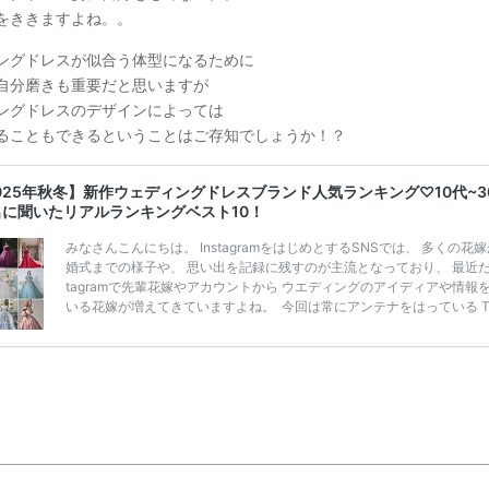
をききますよね。。
ングドレスが似合う体型になるために
自分磨きも重要だと思いますが
ングドレスのデザインによっては
ることもできるということはご存知でしょうか！？
025年秋冬】新作ウェディングドレスブランド人気ランキング♡10代~3
名に聞いたリアルランキングベスト10！
みなさんこんにちは。 InstagramをはじめとするSNSでは、 多くの花
婚式までの様子や、 思い出を記録に残すのが主流となっており、 最近だと
tagramで先輩花嫁やアカウントから ウエディングのアイディアや情報
いる花嫁が増えてきていますよね。 ​ 今回は常にアンテナをはっている Ti
k、Instagramユーザー768名が 2025年秋冬新作ドレスコレクションの
票に参加しました。 こちらの記事では集計結果をリアルなランキングに
めています。 (※2025年8月の調査結果です) ​​ ドレスのこだわりに関す
ケートでは、 全体の86％の女性がドレスにこ […]
続きを読む