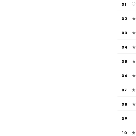
♡
★
★
★
★
★
★
★
★