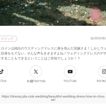
2019.08.
クリップ
ヒロインは純白のウエディングドレスに身を包んだ花嫁さま！しかしウ
に自身をもてない.. そんな声をききますよね！ウェディングドレスのデ
せすることもできるということはご存知でしょうか！？
kTok
旧
YouTube
Insta
Ｘ(
Twitter)
https://dressy.pla-cole.wedding/beautiful-wedding-dress-how-to-choo
se/