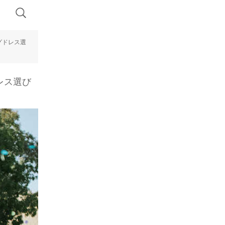
グドレス選
レス選び