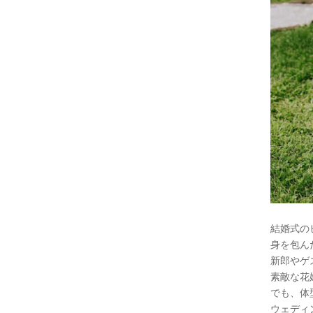
結婚式の
身を包ん
新郎やゲ
素敵な花
でも、体
ウェディ