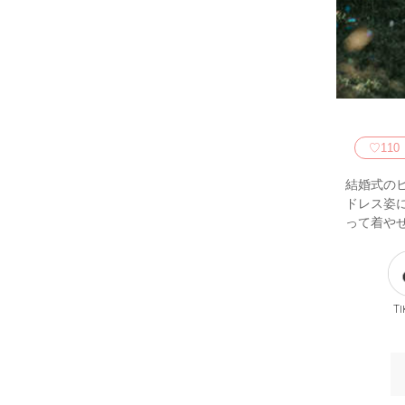
♡
110
結婚式の
ドレス姿
って着や
Ti