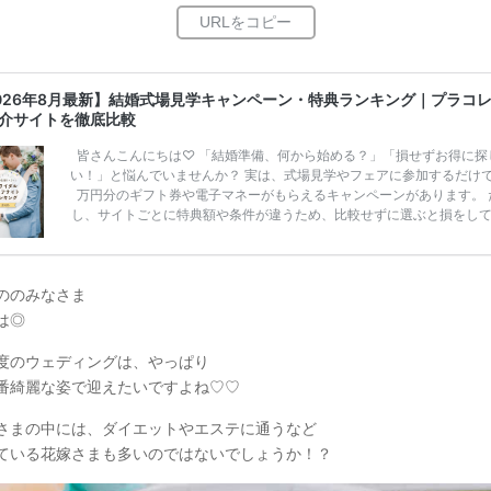
026年8月最新】結婚式場見学キャンペーン・特典ランキング｜プラコ
介サイトを徹底比較
皆さんこんにちは♡ 「結婚準備、何から始める？」「損せずお得に探
い！」と悩んでいませんか？ 実は、式場見学やフェアに参加するだけ
万円分のギフト券や電子マネーがもらえるキャンペーンがあります。 
し、サイトごとに特典額や条件が違うため、比較せずに選ぶと損をし
うことも……。 そこでこの記事では、【2026年8月最新】結婚式場見
ンペーン特典ランキングを公開！ 比較サイト：プラコレ、ゼクシィ、
メ、マイナビ 掲載内容：特典金額・条件・応募方法・注意点 「どこが
得？」「プラコレの特典は？」といった疑問も解決します。 まずは診
ののみなさま
補を絞れる「ウェディング診断」か、体験型 […]
続きを読む
は◎
度のウェディングは、やっぱり
番綺麗な姿で迎えたいですよね♡♡
さまの中には、ダイエットやエステに通うなど
ている花嫁さまも多いのではないでしょうか！？