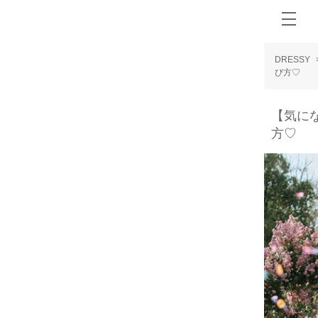
DRESSY
び方♡
【気に
方♡