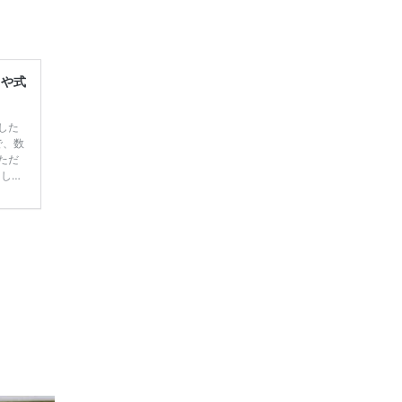
レや式
した
で、数
ただ
てしま
学キャ
ハナユ
一番お
断で候