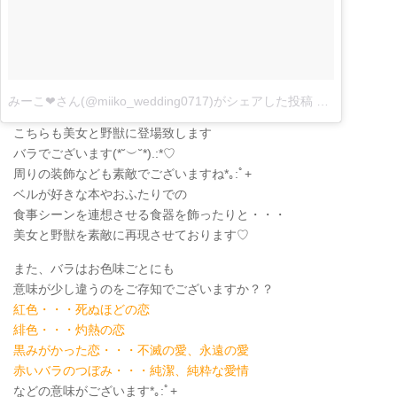
みーこ❤︎さん(@miiko_wedding0717)がシェアした投稿
–
7月 17, 201
こちらも美女と野獣に登場致します
バラでございます
(
*˘
︶
˘*
)
.:*
♡
周りの装飾なども素敵でございますね*｡:ﾟ+
ベルが好きな本やおふたりでの
食事シーンを連想させる食器を飾ったりと・・・
美女と野獣を素敵に再現させております♡
また、バラはお色味ごとにも
意味が少し違うのをご存知でございますか？？
紅色・・・死ぬほどの恋
緋色・・・灼熱の恋
黒みがかった恋・・・不滅の愛、永遠の愛
赤いバラのつぼみ・・・純潔、純粋な愛情
などの意味がございます*｡:ﾟ+