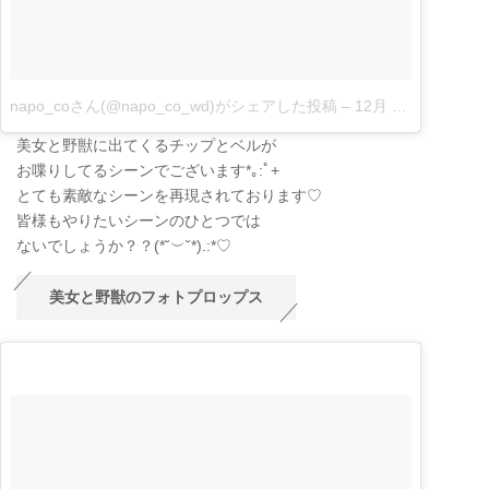
napo_coさん(@napo_co_wd)がシェアした投稿
–
12月 19, 2017 at 8:47午後 PST|
美女と野獣に出てくるチップとベルが
お喋りしてるシーンでございます*｡:ﾟ+
とても素敵なシーンを再現されております♡
皆様もやりたいシーンのひとつでは
ないでしょうか？？
(
*˘
︶
˘*
)
.:*
♡
美女と野獣のフォトプロップス