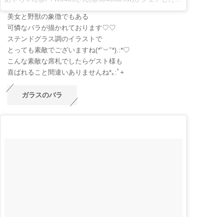
美女と野獣の象徴でもある
可憐なバラが描かれております♡♡
ステンドグラス調のイラストで
とっても素敵でございますね
(
*˘
︶
˘*
)
.:*
♡
こんな素敵な席札でしたらゲスト様も
喜ばれること間違いありませんね*｡:ﾟ+
ガラスのバラ