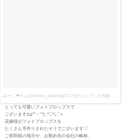
みーこ❤︎さん(@miiko_wedding0717)がシェアした投稿
–
7月 11, 201
とっても可愛いフォトプロップスで
ございますね
(
*˘
︶
˘*
)
.:*
♡
*｡:ﾟ+
花嫁様がフォトプロップスを
たくさん手作りされたそうでございます♡
ご新郎様の地元や、お勤め先の会社の略称、