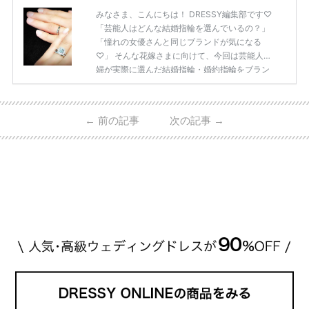
みなさま、こんにちは！ DRESSY編集部です♡
「芸能人はどんな結婚指輪を選んでいるの？」
「憧れの女優さんと同じブランドが気になる
♡」 そんな花嫁さまに向けて、今回は芸能人夫
婦が実際に選んだ結婚指輪・婚約指輪をブラン
ド別にまとめました！ ハリーウィンストンやカ
ルティエ、ティファニーなど世界的ハイブラン
ドから、俄（NIWAKA）やI-PRIMOなど日本で
←
前の記事
次の記事
→
人気のブランドまで幅広くご紹介。 さらに、 ・
愛用している芸能人夫婦 ・リングの特徴や魅力
・推定価格帯 ・花嫁人気が高い理由 などもあわ
せて解説していきます♡ 「芸能人の結婚指輪っ
てやっぱり高い？」 「手が届くブランドもあ
る？」 「人気ブラ […]
続きを読む