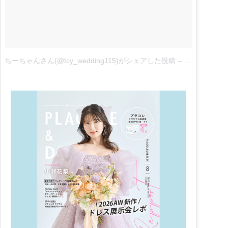
ちーちゃんさん(@tcy_wedding115)がシェアした投稿
–
12月 13, 201