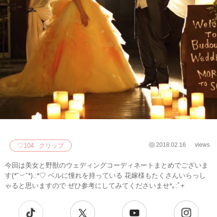
2018.02.16
views
♡
104
クリップ
今回は美女と野獣のウェディングコーディネートまとめでございま
す(*˘︶˘*).:*♡ ベルに憧れを持っている 花嫁様もたくさんいらっし
ゃると思いますので ぜひ参考にしてみてくださいませ*｡:ﾟ+