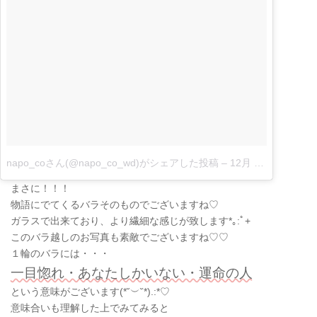
napo_coさん(@napo_co_wd)がシェアした投稿
–
12月 14, 2017 at 11:28午後 PST|
まさに！！！
物語にでてくるバラそのものでございますね♡
ガラスで出来ており、より繊細な感じが致します*｡:ﾟ+
このバラ越しのお写真も素敵でございますね♡♡
１輪のバラには・・・
一目惚れ・あなたしかいない・運命の人
という意味がございます
(
*˘
︶
˘*
)
.:*
♡
意味合いも理解した上でみてみると