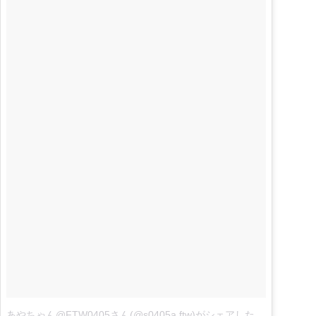
あやちゃん@FTW0405さん(@s0405a.ftw)がシェアした投稿
–
1月 22