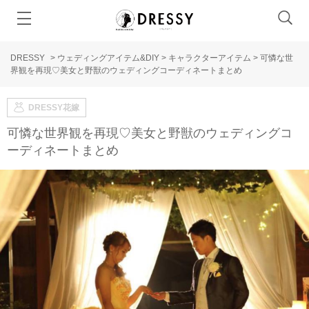
DRESSY
>
ウェディングアイテム&DIY
>
キャラクターアイテム
>
可憐な世
界観を再現♡美女と野獣のウェディングコーディネートまとめ
DRESSY花嫁
可憐な世界観を再現♡美女と野獣のウェディングコ
ーディネートまとめ