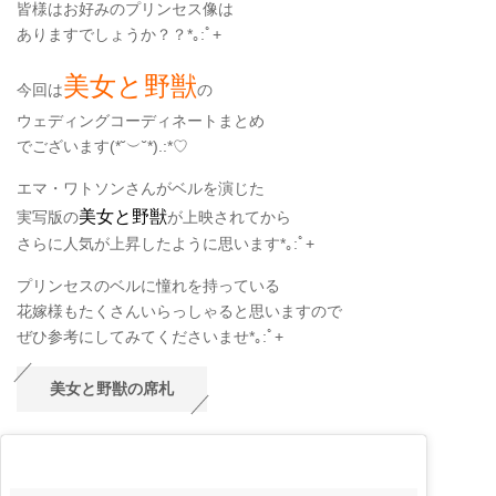
皆様はお好みのプリンセス像は
ありますでしょうか？？*
｡
:
ﾟ
+
美女と野獣
今回は
の
ウェディングコーディネートまとめ
でございます
(
*˘
︶
˘*
)
.:*
♡
エマ・ワトソンさんがベルを演じた
美女と野獣
実写版の
が上映されてから
さらに人気が上昇したように思います*｡:ﾟ+
プリンセスのベルに憧れを持っている
花嫁様もたくさんいらっしゃると思いますので
ぜひ参考にしてみてくださいませ*｡:ﾟ+
美女と野獣の席札