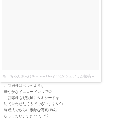
ちーちゃんさん(@tcy_wedding115)がシェアした投稿
–
11月 29, 201
ご新婦様はベルのような
華やかなイエロードレス♡♡
ご新郎様も野獣風にタキシードを
紺で合わせたそうでございます*｡:ﾟ+
遠近法でさらに素敵な写真構成に
なっております
(
*˘
︶
˘*
)
.:*
♡