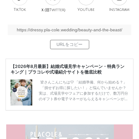
TikTok
旧
YouTube
Instagram
Ｘ(
Twitter)
https://dressy.pla-cole.wedding/beauty-and-the-beast/
【2026年8月最新】結婚式場見学キャンペーン・特典ラン
キング｜プラコレや式場紹介サイトを徹底比較
皆さんこんにちは♡ 「結婚準備、何から始める？」
「損せずお得に探したい！」と悩んでいませんか？
実は、式場見学やフェアに参加するだけで、数万円分
のギフト券や電子マネーがもらえるキャンペーンがあ
ります。 ただし、サイトごとに特典額や条件が違う
ため、比較せずに選ぶと損をしてしまうことも……。
そこでこの記事では、【2026年8月最新】結婚式場見
学キャンペーン特典ランキングを公開！ 比較サイ
ト：プラコレ、ゼクシィ、ハナユメ、マイナビ 掲載
内容：特典金額・条件・応募方法・注意点 「どこが
一番お得？」「プラコレの特典は？」といった疑問も