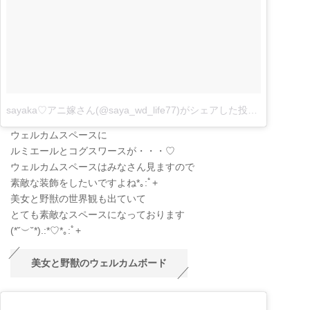
sayaka♡アニ嫁さん(@saya_wd_life77)がシェアした投稿
–
9月 11, 2
ウェルカムスペースに
ルミエールとコグスワースが・・・♡
ウェルカムスペースはみなさん見ますので
素敵な装飾をしたいですよね*｡:ﾟ+
美女と野獣の世界観も出ていて
とても素敵なスペースになっております
(
*˘
︶
˘*
)
.:*
♡
*｡:ﾟ+
美女と野獣のウェルカムボード