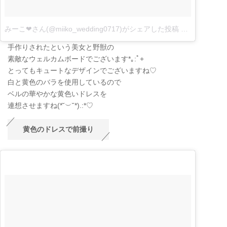
みーこ❤︎さん(@miiko_wedding0717)がシェアした投稿
–
5月 22, 201
手作りされたという美女と野獣の
素敵なウェルカムボードでございます*｡:ﾟ+
とってもキュートなデザインでございますね♡
白と黄色のバラを使用しているので
ベルの華やかな黄色いドレスを
連想させますね
(
*˘
︶
˘*
)
.:*
♡
黄色のドレスで前撮り