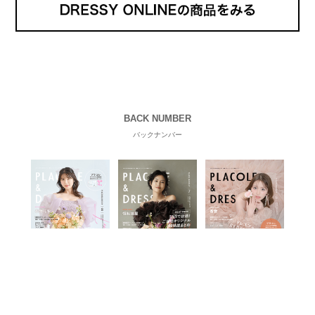
この記事をもう一度読む
ドレシィちゃん
プラコレDressyを代表するブライダルフェアリー☆ドレ
シィちゃんだよ！ブライダルについてわからないことが
あったり、知りたいことがある時はドレシィちゃんにお
まかせ！全国の花嫁さんの味方となって、わかりやすく
お悩みを解決をしちゃうよ♪
【2026年最新版】芸能人の結婚指輪ブランド一覧｜ハリー
ウィンストン・カルティエ・ティファニーも♡
みなさま、こんにちは！ DRESSY編集部です♡ 「芸
能人はどんな結婚指輪を選んでいるの？」 「憧れの
女優さんと同じブランドが気になる♡」 そんな花嫁
さまに向けて、今回は芸能人夫婦が実際に選んだ結婚
指輪・婚約指輪をブランド別にまとめました！ ハリ
ーウィンストンやカルティエ、ティファニーなど世界
的ハイブランドから、俄（NIWAKA）やI-PRIMOなど
日本で人気のブランドまで幅広くご紹介。 さらに、
←
前の記事
次の記事
→
・愛用している芸能人夫婦 ・リングの特徴や魅力 ・