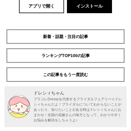
ぜひ皆さまも素敵なドレスを見つけて、 “自由でお洒落な自分ら
しい” 素敵な結婚式にしましょう♡*｡:ﾟ+