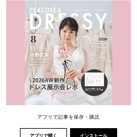
ト：プラコレ、ゼクシィ、ハナユメ、マイナビ 掲載
内容：特典金額・条件・応募方法・注意点 「どこが
一番お得？」「プラコレの特典は？」といった疑問も
解決します。 まずは診断で候補を絞れる「ウェディ
ング診断」か、体験型 […]
続きを読む
アプリで記事を保存・購読
アプリで開く
インストール