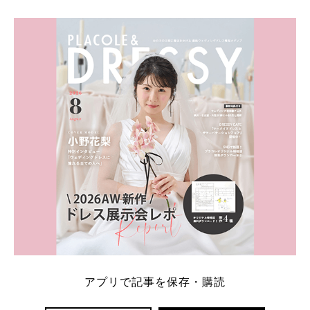
出典：『BHLDN』の公式HPはこちら♡
チュールのスカートかふんわりしていて、BOHOの中にも可愛ら
しさがあるこちらのドレス♡*｡:ﾟ+
小さなビジューがたくさんついていて光の加減によってキラキラ
しますね♡
スリーブもあるので、あまり肌を出しすぎたくない方にもオスス
メのドレスです♡
いかがでしたか？♡
『BHLDN』のドレスで、海外のような『BOHOウェディング』を
してみませんか？♡
『BHLDN』にはまだたくさんの素敵なドレスがいっぱいあるんで
す♡