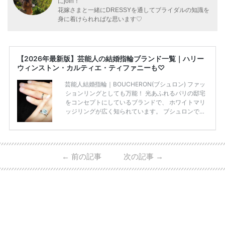
にjoin！
花嫁さまと一緒にDRESSYを通してブライダルの知識を
身に着けられればな思います♡
【2026年最新版】芸能人の結婚指輪ブランド一覧｜ハリー
ウィンストン・カルティエ・ティファニーも♡
芸能人結婚指輪｜BOUCHERON(ブシュロン) ファッ
ションリングとしても万能！ 光あふれるパリの邸宅
をコンセプトにしているブランドで、 ホワイトマリ
ッジリングが広く知られています。 ブシュロンで特
に人気を集めている 「キャトルホワイトマリッジリ
ング」は、 小栗さんと山田さんが結婚指輪に選ばれ
ました！ 存在感がしっかりある上にラグジュアリー
なので、 とても人気となっているのです。 その相場
←
前の記事
次の記事
→
は、10～30万円ほどとなっています。 小栗旬さん・
山田優さんの結婚指輪 出典:ブシュロンの公式HPをch
eck！ 婚約指輪にTiffanyを着用された 小栗旬さんと
山田優さん。 結婚指輪は、ブシュロン（ […]
続きを
読む