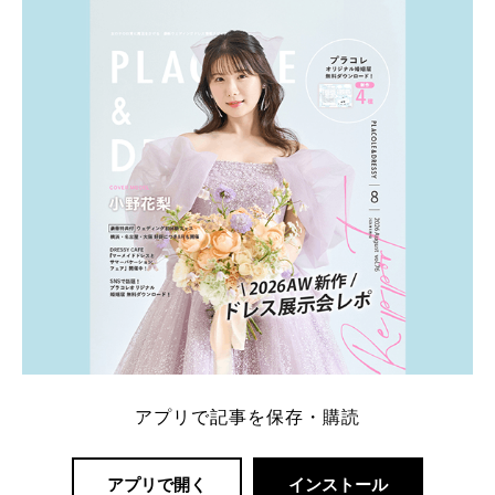
ト：プラコレ、ゼクシィ、ハナユメ、マイナビ 掲載
内容：特典金額・条件・応募方法・注意点 「どこが
一番お得？」「プラコレの特典は？」といった疑問も
解決します。 まずは診断で候補を絞れる「ウェディ
ング診断」か、体験型 […]
続きを読む
アプリで記事を保存・購読
アプリで開く
インストール