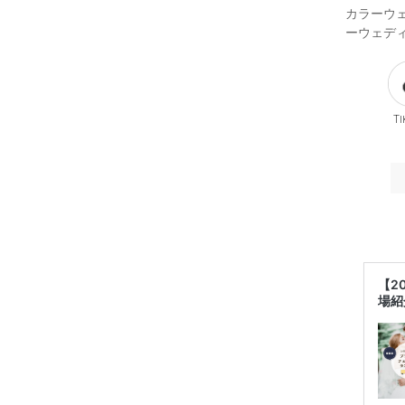
カラーウ
ーウェデ
Ti
【2
場紹