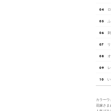
ロ
ふ
刺
リ
オ
レ
い
カラーウ
花嫁さま