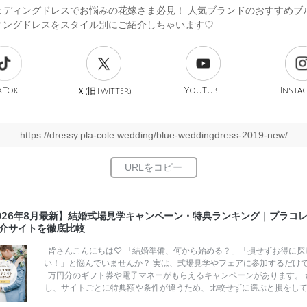
ェディングドレスでお悩みの花嫁さま必見！ 人気ブランドのおすすめブ
ィングドレスをスタイル別にご紹介しちゃいます♡
kTok
旧
YouTube
Insta
Ｘ(
Twitter)
https://dressy.pla-cole.wedding/blue-weddingdress-2019-new/
026年8月最新】結婚式場見学キャンペーン・特典ランキング｜プラコ
介サイトを徹底比較
皆さんこんにちは♡ 「結婚準備、何から始める？」「損せずお得に探
い！」と悩んでいませんか？ 実は、式場見学やフェアに参加するだけ
万円分のギフト券や電子マネーがもらえるキャンペーンがあります。 
し、サイトごとに特典額や条件が違うため、比較せずに選ぶと損をし
うことも……。 そこでこの記事では、【2026年8月最新】結婚式場見