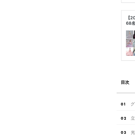
【2
68
目次
グ
立
光