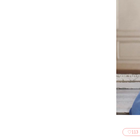
♡
113