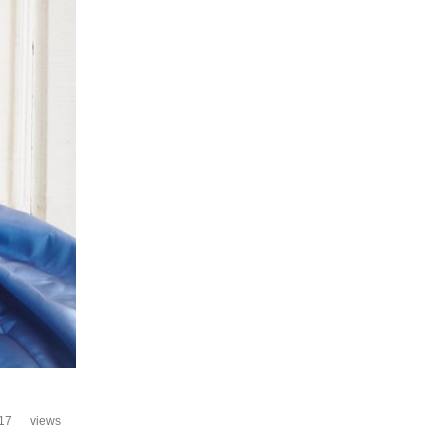
17
views