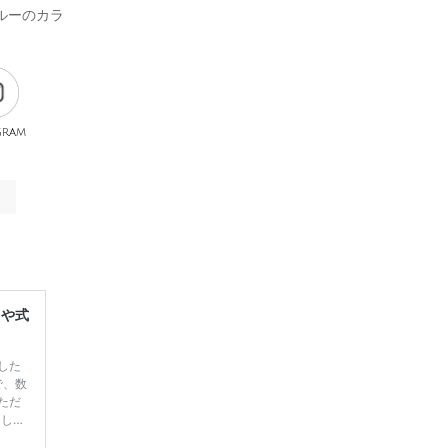
ルーのカラ
gram
レや式
した
で、数
ただ
てしま
学キャ