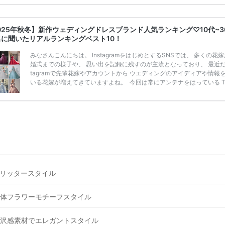
ンペーン特典ランキングを公開！ 比較サイト：プラコレ、ゼクシィ、
メ、マイナビ 掲載内容：特典金額・条件・応募方法・注意点 「どこが
得？」「プラコレの特典は？」といった疑問も解決します。 まずは診
025年秋冬】新作ウェディングドレスブランド人気ランキング♡10代~3
補を絞れる「ウェディング診断」か、体験型 […]
続きを読む
名に聞いたリアルランキングベスト10！
みなさんこんにちは。 InstagramをはじめとするSNSでは、 多くの花
婚式までの様子や、 思い出を記録に残すのが主流となっており、 最近だと
tagramで先輩花嫁やアカウントから ウエディングのアイディアや情報
いる花嫁が増えてきていますよね。 ​ 今回は常にアンテナをはっている Ti
k、Instagramユーザー768名が 2025年秋冬新作ドレスコレクションの
票に参加しました。 こちらの記事では集計結果をリアルなランキングに
めています。 (※2025年8月の調査結果です) ​​ ドレスのこだわりに関す
ケートでは、 全体の86％の女性がドレスにこ […]
続きを読む
リッタースタイル
体フラワーモチーフスタイル
沢感素材でエレガントスタイル