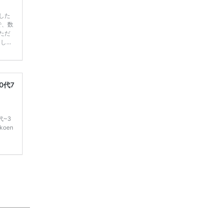
した
で、数
ただ
てしま
学キャ
ハナユ
一番お
断で候
0代7
代~3
oen