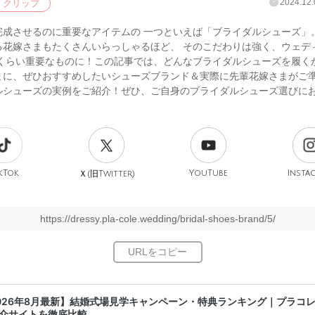
2024.12.
クリップ
完成させるのに重要なアイテムの 一つといえば「ブライダルシューズ」。
る花嫁さまもたくさんいらっしゃるほど、 そのこだわりは強く、ウェデ
じくらい重要なものに！この記事では、どんなブライダルシューズを履く
まに、ぜひおすすめしたいシューズブランド＆実際に先輩花嫁さまがご
ルシューズの実例をご紹介！ぜひ、ご自身のブライダルシューズ選びに
。
kTok
旧
YouTube
Insta
Ｘ(
Twitter)
https://dressy.pla-cole.wedding/bridal-shoes-brand/5/
026年8月最新】結婚式場見学キャンペーン・特典ランキング｜プラコ
介サイトを徹底比較