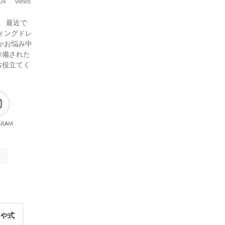
04
views
 最近で
ィングドレ
かお悩み中
準備された
お役立てく
gram
レや式