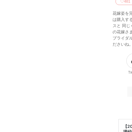
♡
481
花嫁姿を
は購入す
スと 同
の花嫁さ
ブライダ
ださいね
Ti
【2
場紹