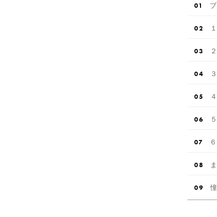
ブ
１
２
３
４
５
６
ま
憧