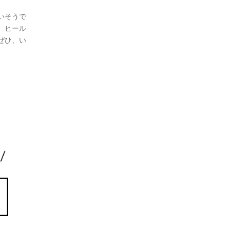
いそうで
、ヒール
ぜひ、い