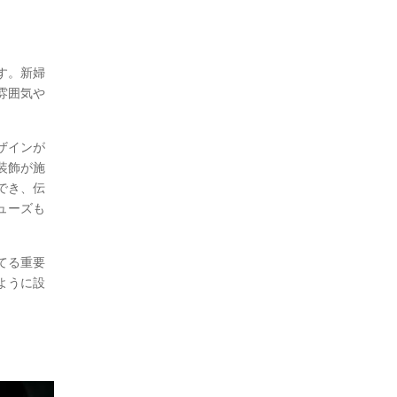
す。新婦
雰囲気や
ザインが
装飾が施
でき、伝
ューズも
てる重要
ように設