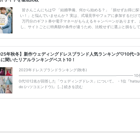
皆さんこんにちは♡ 「結婚準備、何から始める？」「損せずお得に探
い！」と悩んでいませんか？ 実は、式場見学やフェアに参加するだけ
万円分のギフト券や電子マネーがもらえるキャンペーンがあります。 
し、サイトごとに特典額や条件が違うため、比較せずに選ぶと損をし
うことも……。 そこでこの記事では、【2026年8月最新】結婚式場見
ンペーン特典ランキングを公開！ 比較サイト：プラコレ、ゼクシィ、
メ、マイナビ 掲載内容：特典金額・条件・応募方法・注意点 「どこが
得？」「プラコレの特典は？」といった疑問も解決します。 まずは診
025年秋冬】新作ウェディングドレスブランド人気ランキング♡10代~3
補を絞れる「ウェディング診断」か、体験型 […]
続きを読む
名に聞いたリアルランキングベスト10！
2023年ドレスブランドランキング(秋冬)
——————————————————————————————– 10
0代1012名が回答した「ウェディングドレス」について。 ・1位『hatsuk
do (ハツコエンドウ)』 […]
続きを読む