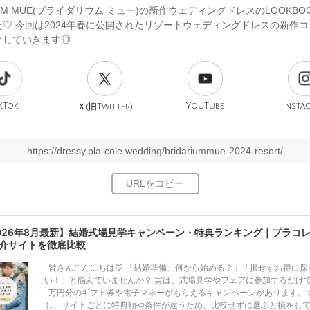
RIUM MUE(ブライダリウム ミュー)の新作ウェディングドレスのLOOKBO
た♡ 今回は2024年春に公開されたリゾートウェディングドレスの新作
介していきます◎
kTok
旧
YouTube
Insta
Ｘ(
Twitter)
https://dressy.pla-cole.wedding/bridariummue-2024-resort/
026年8月最新】結婚式場見学キャンペーン・特典ランキング｜プラコ
介サイトを徹底比較
皆さんこんにちは♡ 「結婚準備、何から始める？」「損せずお得に探
い！」と悩んでいませんか？ 実は、式場見学やフェアに参加するだけ
万円分のギフト券や電子マネーがもらえるキャンペーンがあります。 
し、サイトごとに特典額や条件が違うため、比較せずに選ぶと損をし