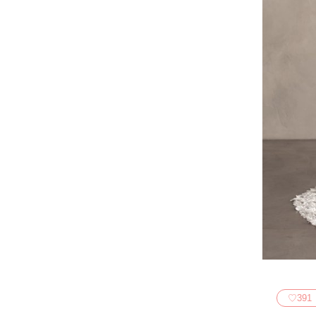
♡
391