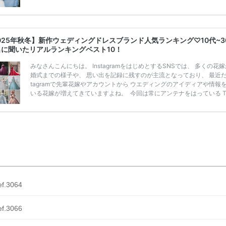
うことも……。 そこでこの記事では、【2026年8月最新】結婚式場見
ンペーン特典ランキングを公開！ 比較サイト：プラコレ、ゼクシィ、
メ、マイナビ 掲載内容：特典金額・条件・応募方法・注意点 「どこが
得？」「プラコレの特典は？」といった疑問も解決します。 まずは診
025年秋冬】新作ウェディングドレスブランド人気ランキング♡10代~3
補を絞れる「ウェディング診断」か、体験型 […]
続きを読む
名に聞いたリアルランキングベスト10！
みなさんこんにちは。 InstagramをはじめとするSNSでは、 多くの花
婚式までの様子や、 思い出を記録に残すのが主流となっており、 最近だと
tagramで先輩花嫁やアカウントから ウエディングのアイディアや情報
いる花嫁が増えてきていますよね。 ​ 今回は常にアンテナをはっている Ti
k、Instagramユーザー768名が 2025年秋冬新作ドレスコレクションの
票に参加しました。 こちらの記事では集計結果をリアルなランキングに
めています。 (※2025年8月の調査結果です) ​​ ドレスのこだわりに関す
ケートでは、 全体の86％の女性がドレスにこ […]
続きを読む
ef.3064
ef.3066