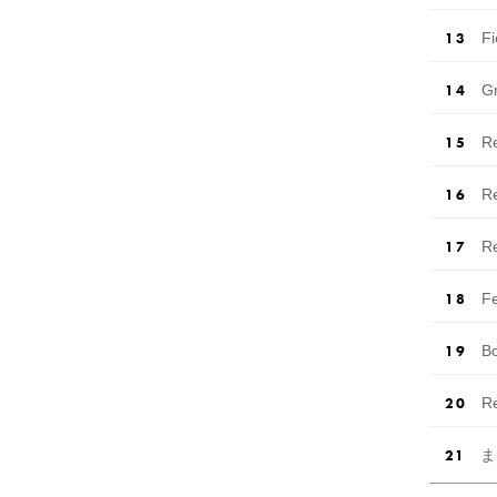
F
G
R
R
R
F
B
R
ま