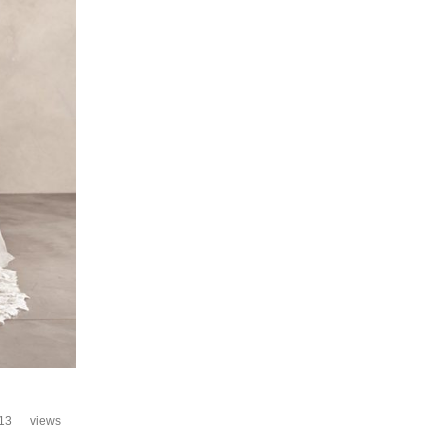
13
views