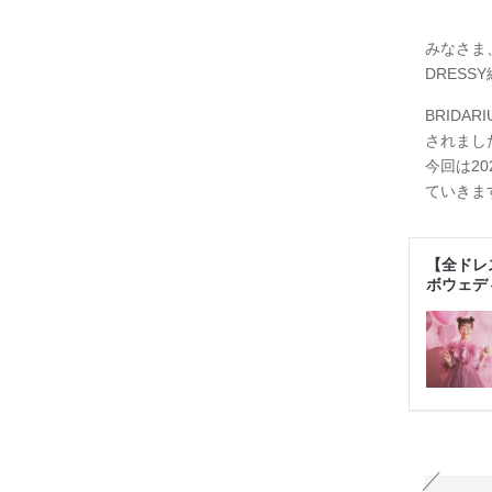
みなさま
DRESS
BRIDA
されまし
今回は2
ていきま