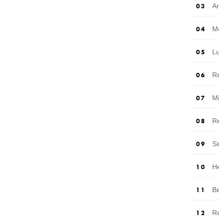
A
M
L
R
M
R
S
H
Be
R