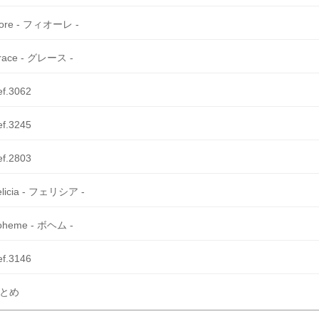
iore - フィオーレ -
race - グレース -
ef.3062
ef.3245
ef.2803
elicia - フェリシア -
oheme - ボヘム -
ef.3146
とめ