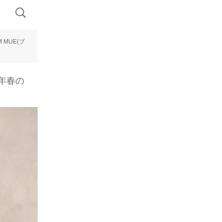
 MUE(ブ
4年春の