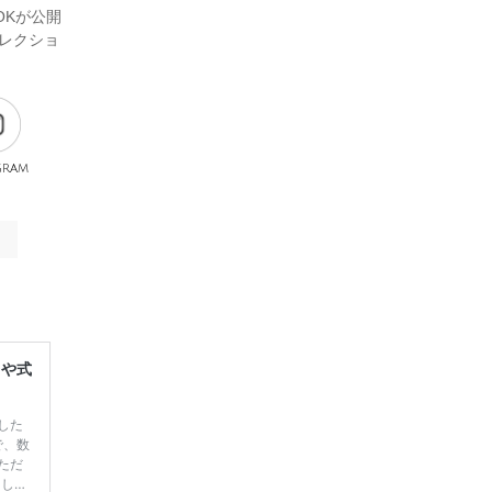
OKが公開
コレクショ
gram
レや式
した
で、数
ただ
てしま