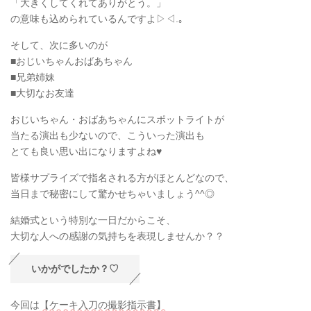
「大きくしてくれてありがとう。」
の意味も込められているんですよ▷◁.｡
そして、次に多いのが
■おじいちゃんおばあちゃん
■兄弟姉妹
■大切なお友達
おじいちゃん・おばあちゃんにスポットライトが
当たる演出も少ないので、こういった演出も
とても良い思い出になりますよね♥
皆様サプライズで指名される方がほとんどなので、
当日まで秘密にして驚かせちゃいましょう^^◎
結婚式という特別な一日だからこそ、
大切な人への感謝の気持ちを表現しませんか？？
いかがでしたか？♡
今回は
【ケーキ入刀の撮影指示書】