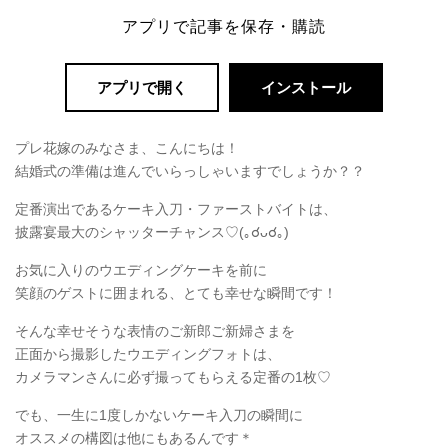
アプリで記事を保存・購読
アプリで開く
インストール
プレ花嫁のみなさま、こんにちは！
結婚式の準備は進んでいらっしゃいますでしょうか？？
定番演出であるケーキ入刀・ファーストバイトは、
披露宴最大のシャッターチャンス♡(｡☌ᴗ☌｡)
お気に入りのウエディングケーキを前に
笑顔のゲストに囲まれる、とても幸せな瞬間です！
そんな幸せそうな表情のご新郎ご新婦さまを
正面から撮影したウエディングフォトは、
カメラマンさんに必ず撮ってもらえる定番の1枚♡
でも、一生に1度しかないケーキ入刀の瞬間に
オススメの構図は他にもあるんです＊