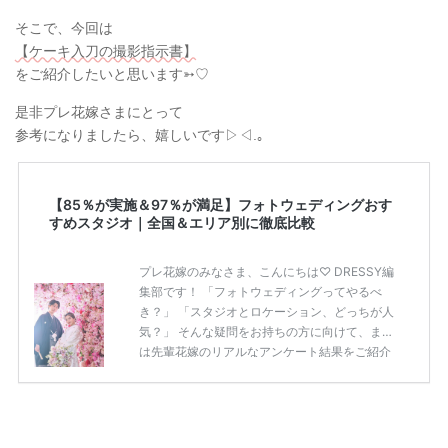
そこで、今回は
【ケーキ入刀の撮影指示書】
をご紹介したいと思います➳♡
是非プレ花嫁さまにとって
参考になりましたら、嬉しいです▷◁.｡
【85％が実施＆97％が満足】フォトウェディングおす
すめスタジオ｜全国＆エリア別に徹底比較
プレ花嫁のみなさま、こんにちは♡ DRESSY編
集部です！ 「フォトウェディングってやるべ
き？」 「スタジオとロケーション、どっちが人
気？」 そんな疑問をお持ちの方に向けて、まず
は先輩花嫁のリアルなアンケート結果をご紹介
します◎ 先輩花嫁のアンケート結果 ・85％が前
撮り（フォトウェディング）を実施または予定
・ロケーション撮影が78％でスタジオより人気
・97％が「やってよかった」と回答