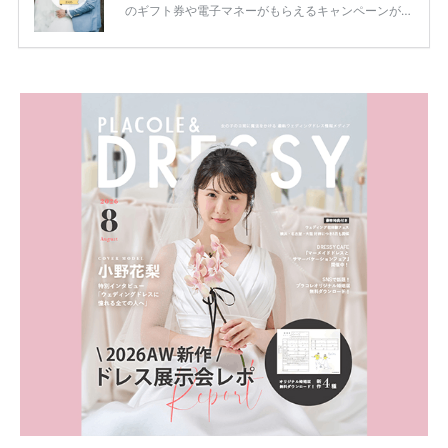
のギフト券や電子マネーがもらえるキャンペーンがあ
ります。 ただし、サイトごとに特典額や条件が違う
ため、比較せずに選ぶと損をしてしまうことも……。
そこでこの記事では、【2026年8月最新】結婚式場見
学キャンペーン特典ランキングを公開！ 比較サイ
ト：プラコレ、ゼクシィ、ハナユメ、マイナビ 掲載
内容：特典金額・条件・応募方法・注意点 「どこが
一番お得？」「プラコレの特典は？」といった疑問も
解決します。 まずは診断で候補を絞れる「ウェディ
ング診断」か、体験型 […]
続きを読む