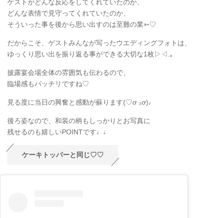
ゲストがどんな反応をしてくれていたのか、
どんな表情で見守ってくれていたのか、
そういった事を後から思い出すのは至難の業➳♡
だからこそ、ゲストみんなが写ったウエディングフォトは、
ゆっくり思い出を振り返る事ができる大切な1枚▷◁.｡
披露宴会場全体の雰囲気も伝わるので、
臨場感もバッチリですね♡
見る度に当日の興奮と感動が蘇ります(♡ơ ₃ơ)♩
後ろ姿なので、和装の柄もしっかりとお写真に
残せるのも嬉しいPOINTです♩♩
ケーキトッパーと同じ♡♡