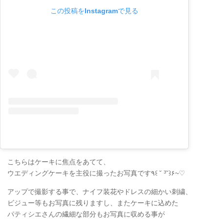
この投稿をInstagramで見る
こちらはケーキに焦点をあてて、
ウエディングケーキを主役に撮ったお写真です٩꒰ ˘ ³˘꒱۶~♡
アップで撮影する事で、ナイフ装花やドレスの細かい刺繍、
ビジュー等もお写真に残りますし、またケーキに込めた
パティシエさんの繊細な部分もお写真に収める事が