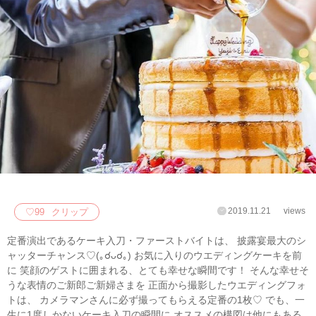
2019.11.21
views
♡
99
クリップ
定番演出であるケーキ入刀・ファーストバイトは、 披露宴最大のシ
ャッターチャンス♡(｡☌ᴗ☌｡) お気に入りのウエディングケーキを前
に 笑顔のゲストに囲まれる、とても幸せな瞬間です！ そんな幸せそ
うな表情のご新郎ご新婦さまを 正面から撮影したウエディングフォ
トは、 カメラマンさんに必ず撮ってもらえる定番の1枚♡ でも、一
生に1度しかないケーキ入刀の瞬間に オススメの構図は他にもある