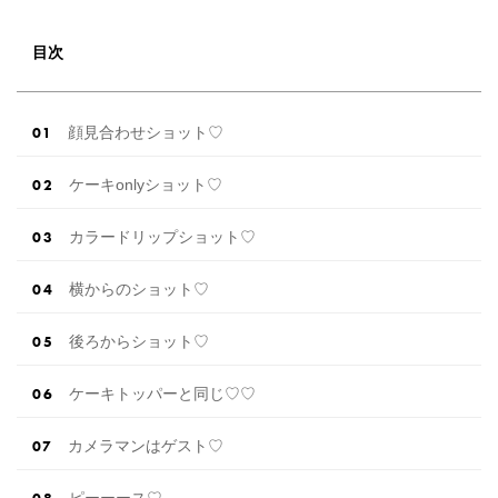
——————————————————————————
[調査概要] 表題：「フォトウェディング」に関
する実態調査 調査主体：プラコレウェディング
目次
調査方法：Instagram ストーリーズ 調査期間：2
0 […]
続きを読む
顔見合わせショット♡
ケーキonlyショット♡
カラードリップショット♡
横からのショット♡
後ろからショット♡
ケーキトッパーと同じ♡♡
カメラマンはゲスト♡
ピーーース♡