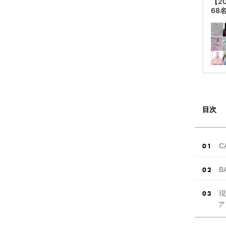
【2
68
目次
C
B
現
ア