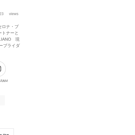
23
views
セロナ・ブ
ートナーと
IANO 現
リーブライダ
gram