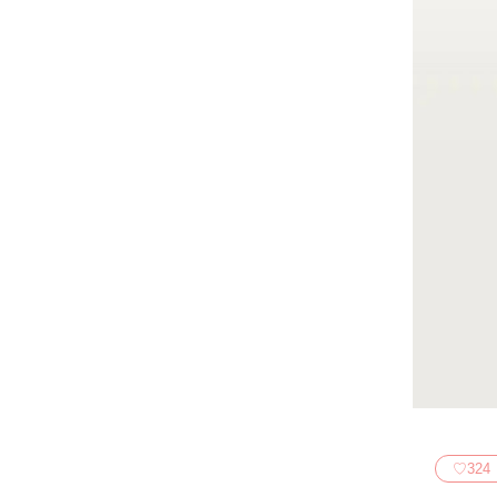
♡
324