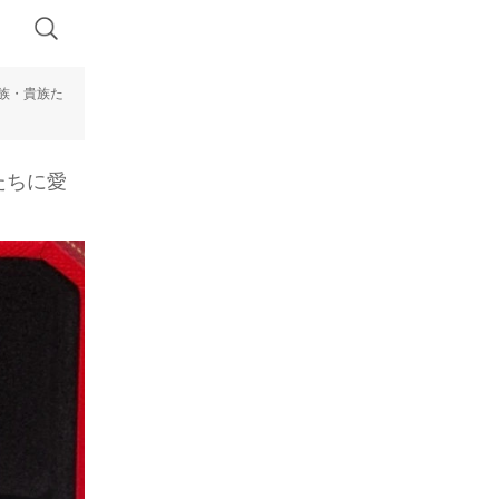
王族・貴族た
族たちに愛