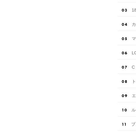
1
カ
マ
L
C
ト
エ
ル
ブ