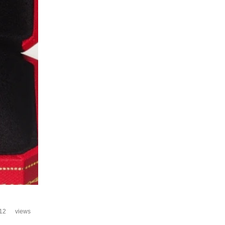
12
views