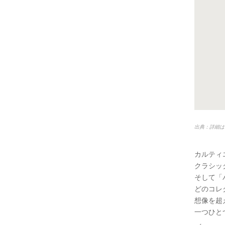
出典：詳細は
カルティ
クラシッ
そして「
どのコレ
想像を超
一つひと