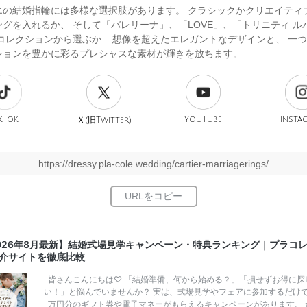
エの結婚指輪には多様な選択肢があります。 クラシックかクリエイティ
グを入れるか、 そして「バレリーナ」、「LOVE」、「トリニティ ル
コレクションから選ぶか... 想像を超えたエレガントなデザインと、 一
ションを豊かに彩るプレシャスな素材が輝きを放ちます。
kTok
旧
YouTube
Insta
Ｘ(
Twitter)
https://dressy.pla-cole.wedding/cartier-marriagerings/
026年8月最新】結婚式場見学キャンペーン・特典ランキング｜プラコ
介サイトを徹底比較
皆さんこんにちは♡ 「結婚準備、何から始める？」「損せずお得に探
い！」と悩んでいませんか？ 実は、式場見学やフェアに参加するだけ
万円分のギフト券や電子マネーがもらえるキャンペーンがあります。 