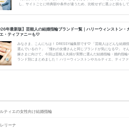
し、サイトごとに特典額や条件が違うため、比較せずに選ぶと損をし
うことも……。 そこでこの記事では、【2026年8月最新】結婚式場見
ンペーン特典ランキングを公開！ 比較サイト：プラコレ、ゼクシィ、
メ、マイナビ 掲載内容：特典金額・条件・応募方法・注意点 「どこが
得？」「プラコレの特典は？」といった疑問も解決します。 まずは診
026年最新版】芸能人の結婚指輪ブランド一覧｜ハリーウィンストン・
補を絞れる「ウェディング診断」か、体験型 […]
続きを読む
エ・ティファニーも♡
みなさま、こんにちは！ DRESSY編集部です♡ 「芸能人はどんな結婚
選んでいるの？」 「憧れの女優さんと同じブランドが気になる♡」 そ
嫁さまに向けて、今回は芸能人夫婦が実際に選んだ結婚指輪・婚約指輪
ランド別にまとめました！ ハリーウィンストンやカルティエ、ティファ
など世界的ハイブランドから、俄（NIWAKA）やI-PRIMOなど日本で人
ランドまで幅広くご紹介。 さらに、 ・愛用している芸能人夫婦 ・リン
徴や魅力 ・推定価格帯 ・花嫁人気が高い理由 などもあわせて解説して
す♡ 「芸能人の結婚指輪ってやっぱり高い？」 「手が届くブランドも
る？」 「人気ブラ […]
続きを読む
ルティエの女性向け結婚指輪
レリーナ