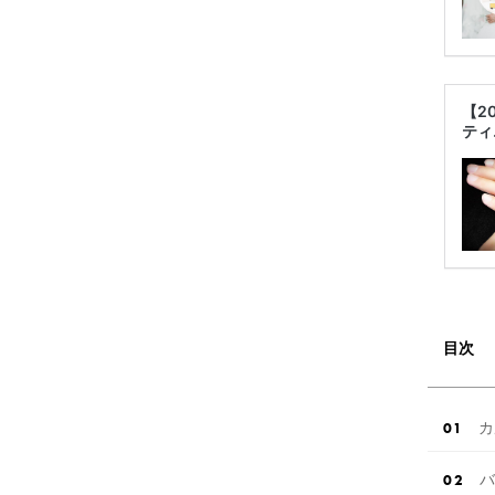
【2
ティ
目次
カ
バ