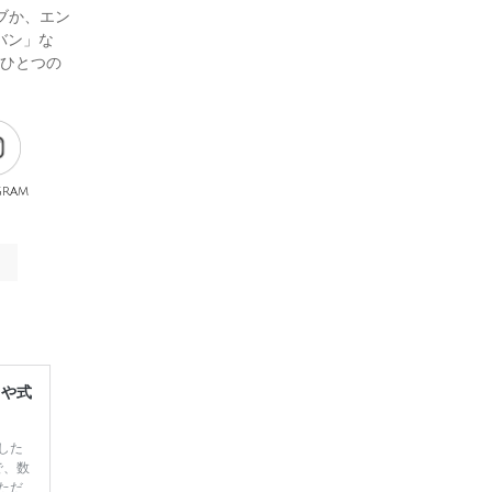
ブか、エン
バン」な
つひとつの
gram
レや式
した
で、数
ただ