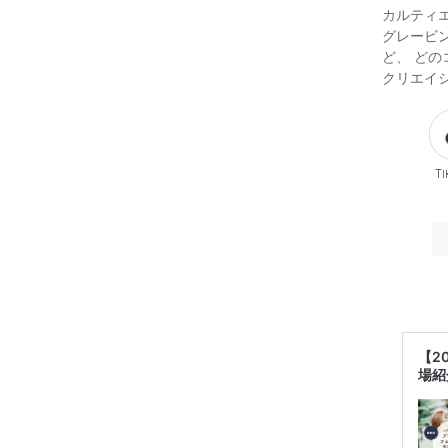
カルティ
グレービン
ど、 どの
クリエイ
Ti
【2
場紹