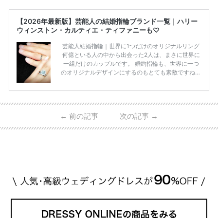
【2026年最新版】芸能人の結婚指輪ブランド一覧｜ハリー
ウィンストン・カルティエ・ティファニーも♡
芸能人結婚指輪｜世界に1つだけのオリジナルリング
何億といる人の中から出会った2人は、まさに世界に
一組だけのカップルです。 婚約指輪も、世界に一つ
のオリジナルデザインにするのもとても素敵ですね♡
お二人を象徴する物や事を、形で表したり、好きなも
のを形にするのも想い出になります。 上戸彩さん・H
IROさんの婚約指輪 出典:オスカープロモーション公式
HPより引用 2011年9月に結婚した女優の上戸彩さん
←
前の記事
次の記事
→
とEXILEのHIROさん。 上戸さんに贈った婚約指輪
は、HIROさんの お知り合いのデザイナーに頼んだ特
注品とのこと。 ダイヤモンドがたくさん散りばめら
れているそうです。 神田うのさん・西村拓郎さ […]
続きを読む