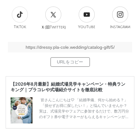
TikTok
旧
YouTube
Instagram
Ｘ(
Twitter)
https://dressy.pla-cole.wedding/catalog-gift/5/
【2026年8月最新】結婚式場見学キャンペーン・特典ラン
キング｜プラコレや式場紹介サイトを徹底比較
皆さんこんにちは♡ 「結婚準備、何から始める？」
「損せずお得に探したい！」と悩んでいませんか？
実は、式場見学やフェアに参加するだけで、数万円分
のギフト券や電子マネーがもらえるキャンペーンがあ
ります。 ただし、サイトごとに特典額や条件が違う
ため、比較せずに選ぶと損をしてしまうことも……。
そこでこの記事では、【2026年8月最新】結婚式場見
学キャンペーン特典ランキングを公開！ 比較サイ