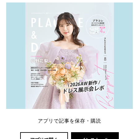
ト：プラコレ、ゼクシィ、ハナユメ、マイナビ 掲載
内容：特典金額・条件・応募方法・注意点 「どこが
一番お得？」「プラコレの特典は？」といった疑問も
解決します。 まずは診断で候補を絞れる「ウェディ
ング診断」か、体験型 […]
続きを読む
アプリで記事を保存・購読