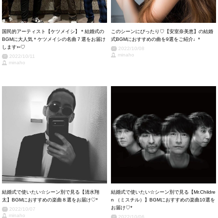
国民的アーティスト【ケツメイシ】＊結婚式の
このシーンにぴったり♡【安室奈美恵】の結婚
BGMに大人気＊ケツメイシの名曲７選をお届け
式BGMにおすすめの曲を9選をご紹介♩*
します➳♡
2022/10/08
minaho
2022/10/11
minaho
結婚式で使いたい☆シーン別で見る【清水翔
結婚式で使いたい☆シーン別で見る【Mr.Childre
太】BGMにおすすめの楽曲８選をお届け♡*
n （ミスチル）】BGMにおすすめの楽曲10選を
お届け♡*
2022/10/07
minaho
2022/10/06