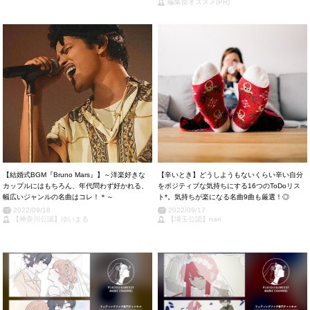
編集部オススメ(PR)
【結婚式BGM『Bruno Mars』】～洋楽好きな
【辛いとき】どうしようもないくらい辛い自分
カップルにはもちろん、年代問わず好かれる、
をポジティブな気持ちにする16つのToDoリス
幅広いジャンルの名曲はコレ！＊～
ト*。気持ちが楽になる名曲9曲も厳選！◎
2022/09/18
2022/09/17
【神奈川公認】ゆいまる
【埼玉公認】nari