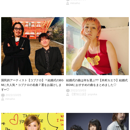
minaho
国民的アーティスト【コブクロ】＊結婚式のBG
結婚式の曲は何を選ぶ??【木村カエラ】結婚式
Mに大人気＊コブクロの名曲７選をお届けしま
BGMにおすすめの曲をまとめました♡
す➳♡
2022/10/03
【愛知公認】yuyuka
2022/10/05
minaho