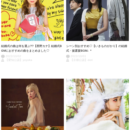
結婚式の曲は何を選ぶ??【西野カナ】結婚式B
シーン別おすすめ♡【いきものがかり】の結婚
GMにおすすめの曲をまとめました♡
式・披露宴BGM♩*
2022/10/02
2022/10/01
【愛知公認】yuyuka
【京都公認】dori