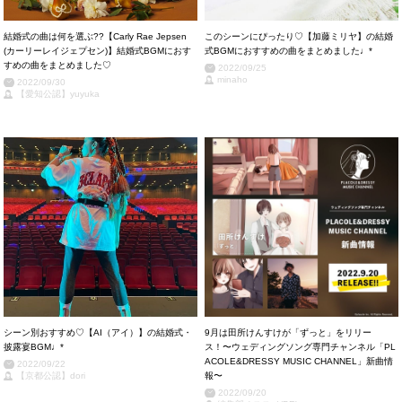
結婚式の曲は何を選ぶ??【Carly Rae Jepsen
このシーンにぴったり♡【加藤ミリヤ】の結婚
(カーリーレイジェプセン)】結婚式BGMにおす
式BGMにおすすめの曲をまとめました♩*
すめの曲をまとめました♡
2022/09/25
minaho
2022/09/30
【愛知公認】yuyuka
シーン別おすすめ♡【AI（アイ）】の結婚式・
9月は田所けんすけが「ずっと」をリリー
披露宴BGM♩*
ス！〜ウェディングソング専門チャンネル「PL
ACOLE&DRESSY MUSIC CHANNEL」新曲情
2022/09/22
【京都公認】dori
報〜
2022/09/20