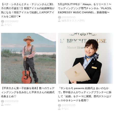
【パク・シネさんとチェ・テジュンさんに第1
5月はPOLITYPEが「Always」をリリース！〜
子の男の子誕生♡】韓国アイドルの結婚事情が
ウェディングソング専門チャンネル「PLACOL
気になる！現役アイドルで結婚したKPOPアイ
E&DRESSY MUSIC CHANNEL」新曲情報〜
ドルをご紹介♡♥
2022/05/15
編集部オススメ(PR)
2022/06/02
かなに
【平井大さん第一子妊娠を発表】数々のウェデ
『サンセルモ presents 結婚式は あいのなか
ィングソングを生み出した平井大さんの結婚式
で』野中藍さんがウェディングプランナーに扮
名曲まとめ♡
して「結婚」をテーマに展開。歴代ゲストはド
レスやタキシードを着用♡
2022/03/08
wake
2022/01/05
かなに