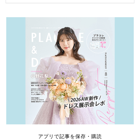
ため、比較せずに選ぶと損をしてしまうことも……。
そこでこの記事では、【2026年8月最新】結婚式場見
学キャンペーン特典ランキングを公開！ 比較サイ
ト：プラコレ、ゼクシィ、ハナユメ、マイナビ 掲載
内容：特典金額・条件・応募方法・注意点 「どこが
一番お得？」「プラコレの特典は？」といった疑問も
解決します。 まずは診断で候補を絞れる「ウェディ
ング診断」か、体験型 […]
続きを読む
アプリで記事を保存・購読