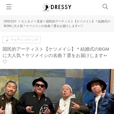
DRESSY
>
エンタメ
>
音楽
>
国民的アーティスト【ケツメイシ】＊結婚式の
BGMに大人気＊ケツメイシの名曲７選をお届けします➳♡
ウェディングソング
国民的アーティスト【ケツメイシ】＊結婚式のBGM
に大人気＊ケツメイシの名曲７選をお届けします➳
♡