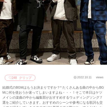
2022.10.11
views
♡
248
クリップ
結婚式のBGMはもうお決まりですか？* たくさんある曲の中からBG
Mに何を使おうか迷ってしまいますよね・・・！そこで本日はケツ
メイシの楽曲の中から編集部がおすすめするウェディングソング７
選をご紹介していきます。おすすめのシーンや参考になる歌詞も交