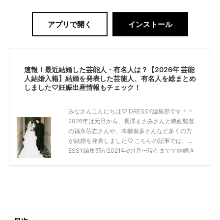
アプリで開く
インストール
速報！最近結婚した芸能人・有名人は？【2026年 芸能
人結婚入籍】結婚を発表した芸能人、有名人を総まとめ
しました♡妊娠出産情報もチェック！
みなさんこんにちは♡ DRESSY編集部です＾＾
2026年は元旦から、長澤まさみさんと映画監督
の福永荘志さんや、本郷奏多さんなど多くの方
が結婚を発表しました♡ こちらの記事では、DR
ESSY編集部が2021年の1月〜現在までで結婚さ
れた芸能人の方をまとめてみました！ さまざま
な芸能人や有名人の方の幸せな結婚報告をぜひ
ご覧ください♡ こちらの記事は随時更新して行
きます◎ ぜひcheckしてくださいね♡ 【7/20
(土)7/21(日)7/22(月)限定】＜横浜駅直結＞結婚
式場相談やスタートドレスフォト、前撮り相談
もできちゃう♡ウェディング初体験フェス in 横