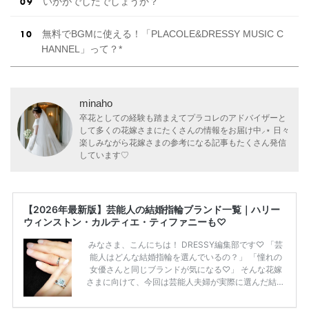
いかがでしたでしょうか？
無料でBGMに使える！「PLACOLE&DRESSY MUSIC C
HANNEL」って？*
minaho
卒花としての経験も踏まえてプラコレのアドバイザーと
して多くの花嫁さまにたくさんの情報をお届け中⸝⋆ 日々
楽しみながら花嫁さまの参考になる記事もたくさん発信
しています♡
【2026年最新版】芸能人の結婚指輪ブランド一覧｜ハリー
ウィンストン・カルティエ・ティファニーも♡
みなさま、こんにちは！ DRESSY編集部です♡ 「芸
能人はどんな結婚指輪を選んでいるの？」 「憧れの
女優さんと同じブランドが気になる♡」 そんな花嫁
さまに向けて、今回は芸能人夫婦が実際に選んだ結婚
指輪・婚約指輪をブランド別にまとめました！ ハリ
ーウィンストンやカルティエ、ティファニーなど世界