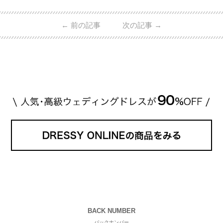
的ハイブランドから、俄（NIWAKA）やI-PRIMOなど
日本で人気のブランドまで幅広くご紹介。 さらに、
←
前の記事
次の記事
→
・愛用している芸能人夫婦 ・リングの特徴や魅力 ・
推定価格帯 ・花嫁人気が高い理由 などもあわせて解
説していきます♡ 「芸能人の結婚指輪ってやっぱり
高い？」 「手が届くブランドもある？」 「人気ブラ
[…]
続きを読む
BACK NUMBER
バックナンバー