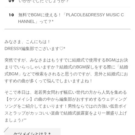
いかがでしたでしょうか？
無料でBGMに使える！「PLACOLE&DRESSY MUSIC C
HANNEL」って？*
みなさま、こんにちは！
DRESSY編集部でございます♡*
突然ですが、みなさまはもうすでに結婚式で使用するBGMはお決
まりでいらっしゃいますか？結婚式のBGM探しをする際に「結婚
式BGM」などで検索をされると思うのですが、意外と結婚式にお
すすめの曲が多くって悩んでしまいますよね！
そこで本日は、老若男女問わず幅広い世代の方から人気を集める
【ケツメイシ】の曲の中から編集部がおすすめするウェディング
ソングをご紹介してまいります！男性ならではの力強い低音ボイ
スとラップがカッコいい楽曲で結婚式披露宴をより一層盛り上げ
ましょう♪⁺⁺
ケツメイシとは？＊