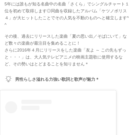
5年には誰もが知る名曲中の名曲「さくら」でシングルチャート１
位を初めて取得します◎同曲を収録したアルバム「ケツノポリス
４」が大ヒットしたことでその人気を不動のものへと確立します^
^
その後、過去にリリースした楽曲「夏の思い出／そばにいて」な
ど数々の楽曲が最注目を集めることに！
さらに2016年４月にリリースをした楽曲「友よ ～ この先もずっ
と・・・」は、大人気テレビアニメの映画主題歌に使用するな
ど、その勢いはとどまることを知りません＊
男性らしさ溢れる力強い歌詞と歌声が魅力＊