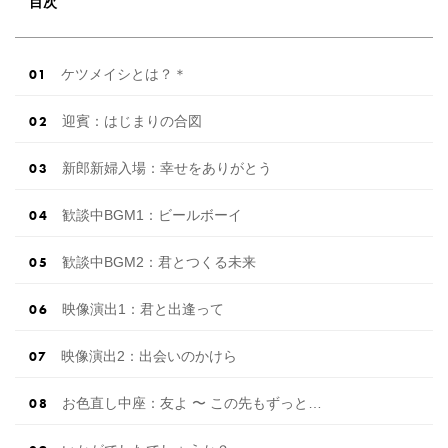
目次
ケツメイシとは？＊
迎賓：はじまりの合図
新郎新婦入場：幸せをありがとう
歓談中BGM1：ビールボーイ
歓談中BGM2：君とつくる未来
映像演出1：君と出逢って
映像演出2：出会いのかけら
お色直し中座：友よ 〜 この先もずっと…