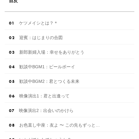
目次
浜⚐ 【7/27(土)7/28(日) […]
続きを読む
ケツメイシとは？＊
迎賓：はじまりの合図
新郎新婦入場：幸せをありがとう
歓談中BGM1：ビールボーイ
歓談中BGM2：君とつくる未来
映像演出1：君と出逢って
映像演出2：出会いのかけら
お色直し中座：友よ 〜 この先もずっと…