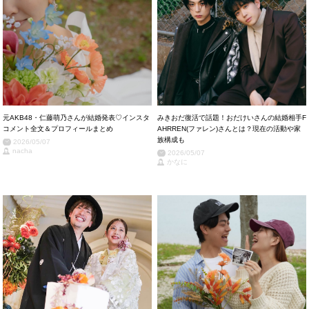
元AKB48・仁藤萌乃さんが結婚発表♡インスタ
みきおだ復活で話題！おだけいさんの結婚相手F
コメント全文＆プロフィールまとめ
AHRREN(ファレン)さんとは？現在の活動や家
族構成も
2026/05/07
nacha
2026/05/07
かなに