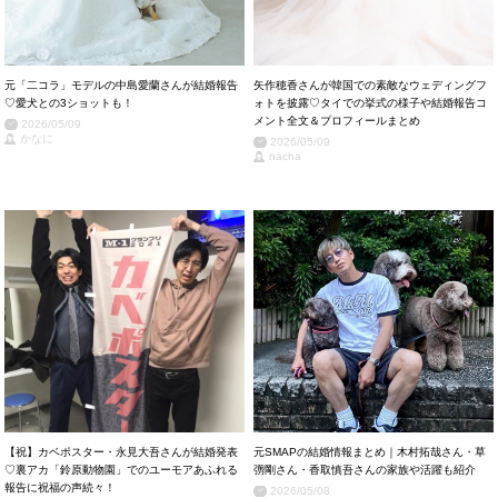
元「二コラ」モデルの中島愛蘭さんが結婚報告
矢作穂香さんが韓国での素敵なウェディングフ
♡愛犬との3ショットも！
ォトを披露♡タイでの挙式の様子や結婚報告コ
メント全文＆プロフィールまとめ
2026/05/09
かなに
2026/05/09
nacha
【祝】カベポスター・永見大吾さんが結婚発表
元SMAPの結婚情報まとめ｜木村拓哉さん・草
♡裏アカ「鈴原動物園」でのユーモアあふれる
彅剛さん・香取慎吾さんの家族や活躍も紹介
報告に祝福の声続々！
2026/05/08