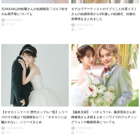
元SKE48山内鈴蘭さんが結婚報告♡ゴルフ好き
モデルでアーティストのラブリこと白濱イズミ
のお相手様についても
さんの結婚発表から3年越しの結婚式、妊娠出
産事情をまとめました
2026/05/04
かなに
2026/05/04
♡mii
【オオカミシリーズ 歴代カップル一覧】シリー
【鍼灸夫婦】「バチェラー4」藤原望未さん杉
ズのその後は？結婚報告も♡｜「オオカミには
崎健哉さん夫婦まとめ｜ハワイでのウェディン
騙されない」シリーズまとめ
グフォトや離婚発表についても
2026/05/03
2026/05/02
soe
かなに