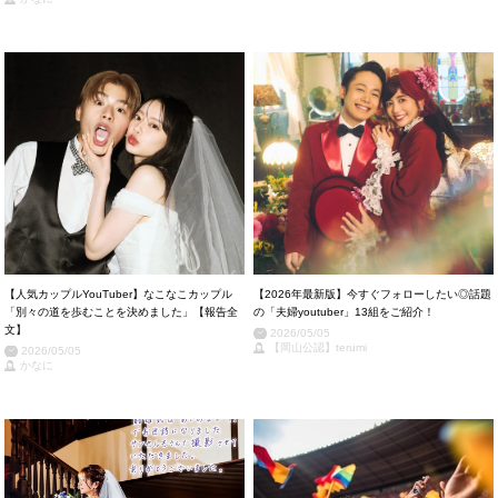
【人気カップルYouTuber】なこなこカップル
【2026年最新版】今すぐフォローしたい◎話題
「別々の道を歩むことを決めました」【報告全
の「夫婦youtuber」13組をご紹介！
文】
2026/05/05
【岡山公認】terumi
2026/05/05
かなに