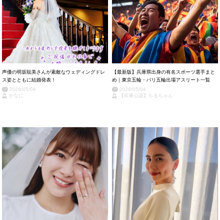
声優の明坂聡美さんが素敵なウェディングドレ
【最新版】兵庫県出身の有名スポーツ選手まと
ス姿とともに結婚発表！
め｜東京五輪・パリ五輪出場アスリート一覧
2026/05/04
2026/05/04
かなに
【兵庫公認】ちるちゃん