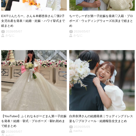
EXITりんたろー。さん＆本郷杏奈さん♡第2子
ちーでぃーずが第一子妊娠を発表♡入籍・プロ
女児出産を発表！結婚・妊娠・ハワイ挙式まで
ポーズ・ウェディングウォーズ出演まで総まと
総まとめ
め
2026/05/07
2026/05/07
かなに
かなに
【YouTuber】ふくれな＆がーどまん第一子妊娠
白井奈津さんの結婚発表｜ウェディングドレス
を発表！結婚・挙式・プロポーズ・馴れ初めま
姿も♡プロフィール・結婚報告全文まとめ
で総まとめ
2026/05/05
nacha
2026/05/07
かなに