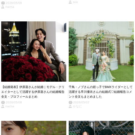
soe
2026/05/08
nacha
【結婚発表】伊原葵さんが結婚｜モデル・クリ
千鳥・ノブさんの姪っ子でBMXライダーとして
エイターとして活躍する伊原葵さんの結婚報告
活躍する早川優衣さんの結婚式♡結婚報告コメ
全文・プロフィールまとめ
ント全文もまとめました
2026/05/08
2026/05/07
nacha
かなに