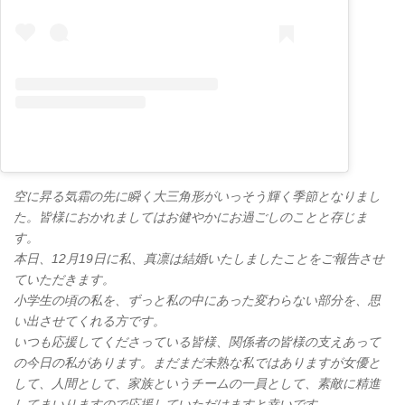
空に昇る気霜の先に瞬く大三角形がいっそう輝く季節となりまし
た。皆様におかれましてはお健やかにお過ごしのことと存じま
す。
本日、12月19日に私、真凛は結婚いたしましたことをご報告させ
ていただきます。
小学生の頃の私を、ずっと私の中にあった変わらない部分を、思
い出させてくれる方です。
いつも応援してくださっている皆様、関係者の皆様の支えあって
の今日の私があります。まだまだ未熟な私ではありますが女優と
して、人間として、家族というチームの一員として、素敵に精進
してまいりますので応援していただけますと幸いです。