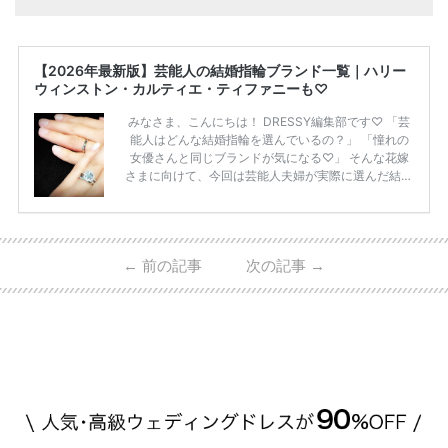
【2026年最新版】芸能人の結婚指輪ブランド一覧｜ハリー
ウィンストン・カルティエ・ティファニーも♡
みなさま、こんにちは！ DRESSY編集部です♡ 「芸
能人はどんな結婚指輪を選んでいるの？」 「憧れの
女優さんと同じブランドが気になる♡」 そんな花嫁
さまに向けて、今回は芸能人夫婦が実際に選んだ結婚
指輪・婚約指輪をブランド別にまとめました！ ハリ
ーウィンストンやカルティエ、ティファニーなど世界
的ハイブランドから、俄（NIWAKA）やI-PRIMOなど
日本で人気のブランドまで幅広くご紹介。 さらに、
←
前の記事
次の記事
→
・愛用している芸能人夫婦 ・リングの特徴や魅力 ・
推定価格帯 ・花嫁人気が高い理由 などもあわせて解
説していきます♡ 「芸能人の結婚指輪ってやっぱり
高い？」 「手が届くブランドもある？」 「人気ブラ
[…]
続きを読む