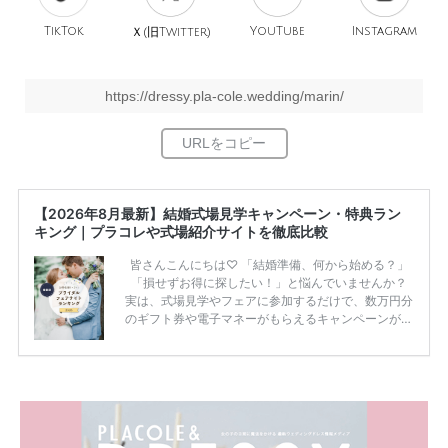
TikTok
旧
YouTube
Instagram
Ｘ(
Twitter)
https://dressy.pla-cole.wedding/marin/
【2026年8月最新】結婚式場見学キャンペーン・特典ラン
キング｜プラコレや式場紹介サイトを徹底比較
皆さんこんにちは♡ 「結婚準備、何から始める？」
「損せずお得に探したい！」と悩んでいませんか？
実は、式場見学やフェアに参加するだけで、数万円分
のギフト券や電子マネーがもらえるキャンペーンがあ
ります。 ただし、サイトごとに特典額や条件が違う
ため、比較せずに選ぶと損をしてしまうことも……。
そこでこの記事では、【2026年8月最新】結婚式場見
学キャンペーン特典ランキングを公開！ 比較サイ
ト：プラコレ、ゼクシィ、ハナユメ、マイナビ 掲載
内容：特典金額・条件・応募方法・注意点 「どこが
一番お得？」「プラコレの特典は？」といった疑問も