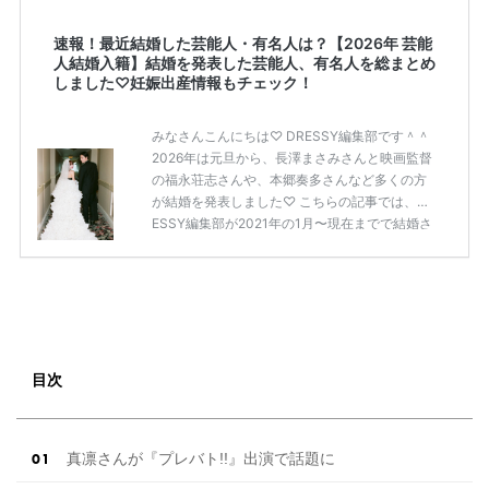
速報！最近結婚した芸能人・有名人は？【2026年 芸能
人結婚入籍】結婚を発表した芸能人、有名人を総まとめ
しました♡妊娠出産情報もチェック！
みなさんこんにちは♡ DRESSY編集部です＾＾
2026年は元旦から、長澤まさみさんと映画監督
の福永荘志さんや、本郷奏多さんなど多くの方
が結婚を発表しました♡ こちらの記事では、DR
ESSY編集部が2021年の1月〜現在までで結婚さ
れた芸能人の方をまとめてみました！ さまざま
な芸能人や有名人の方の幸せな結婚報告をぜひ
ご覧ください♡ こちらの記事は随時更新して行
きます◎ ぜひcheckしてくださいね♡ 【7/20
(土)7/21(日)7/22(月)限定】＜横浜駅直結＞結婚
式場相談やスタートドレスフォト、前撮り相談
もできちゃう♡ウェディング初体験フェス in 横
目次
浜⚐ 【7/27(土)7/28(日) […]
続きを読む
真凛さんが『プレバト!!』出演で話題に