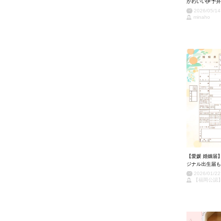
かわいい伊予弁
2026/05/14
minaho
【愛媛 婚姻届
ジナル出生届も
2026/01/22
【福岡公認】