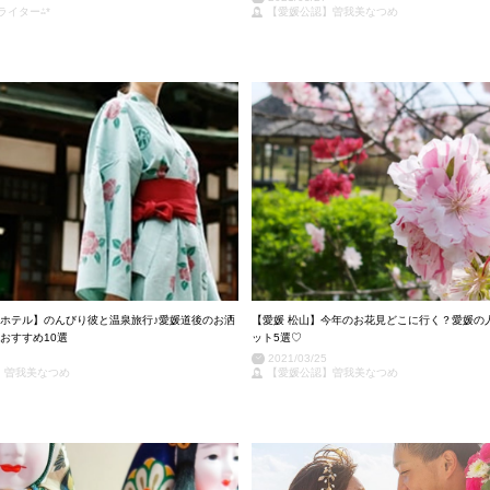
ライター⁂*
【愛媛公認】曽我美なつめ
ホテル】のんびり彼と温泉旅行♪愛媛道後のお洒
【愛媛 松山】今年のお花見どこに行く？愛媛の
おすすめ10選
ット5選♡
2021/03/25
】曽我美なつめ
【愛媛公認】曽我美なつめ