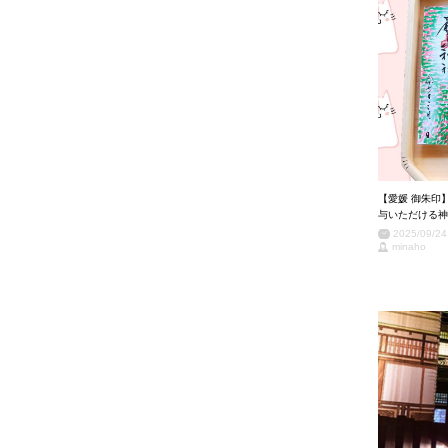
【愛媛 御朱印
与いただける神
2025/09/24
minaho