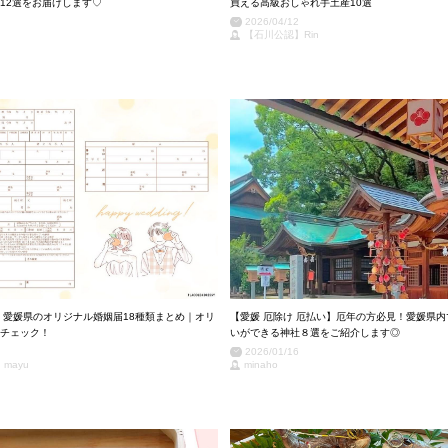
12選をお届けします♡
買える高級おしゃれ手土産10選
2026/04/12
【石川公認】Rin
】愛媛県のオリジナル婚姻届18種類まとめ｜オリ
【愛媛 厄除け 厄払い】厄年の方必見！愛媛県
チェック！
いができる神社８選をご紹介します◎
2026/01/16
mayu
minaho