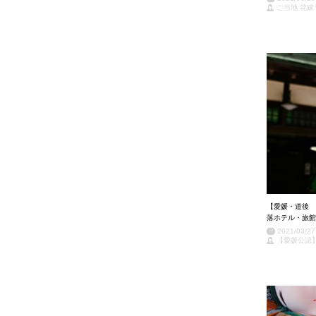
ご当地 花嫁
【愛媛・道後 
落ホテル・旅館
2021/03/27
【愛媛公認