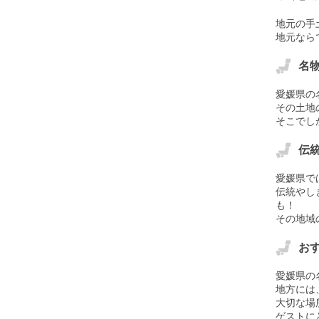
地元の手
地元なら
名
愛媛県の
その土地
そこでし
伝
愛媛県で
伝統やし
も！
その地域
お
愛媛県の
地方には
大切な場
ゲストに