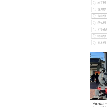
岩手県
群馬県
富山県
愛知県
和歌山
徳島県
熊本県
【愛媛の方言一