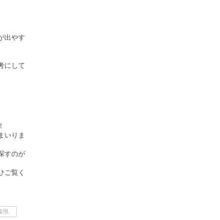
が出やす
考にして
！
まいりま
探すのが
ひご覧く
森県