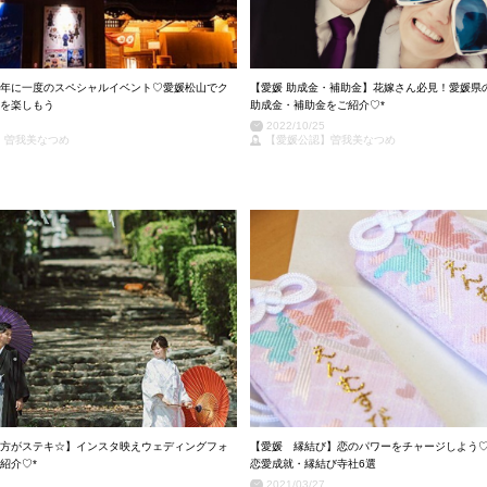
年に一度のスペシャルイベント♡愛媛松山でク
【愛媛 助成金・補助金】花嫁さん必見！愛媛県
を楽しもう
助成金・補助金をご紹介♡*
2022/10/25
】曽我美なつめ
【愛媛公認】曽我美なつめ
方がステキ☆】インスタ映えウェディングフォ
【愛媛 縁結び】恋のパワーをチャージしよう
紹介♡*
恋愛成就・縁結び寺社6選
2021/03/27