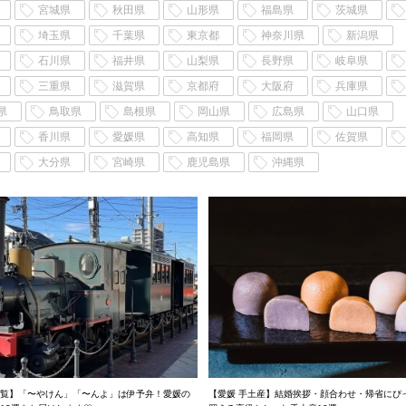
宮城県
秋田県
山形県
福島県
茨城県
埼玉県
千葉県
東京都
神奈川県
新潟県
石川県
福井県
山梨県
長野県
岐阜県
三重県
滋賀県
京都府
大阪府
兵庫県
県
鳥取県
島根県
岡山県
広島県
山口県
香川県
愛媛県
高知県
福岡県
佐賀県
大分県
宮崎県
鹿児島県
沖縄県
覧】「〜やけん」「〜んよ」は伊予弁！愛媛の
【愛媛 手土産】結婚挨拶・顔合わせ・帰省にぴ