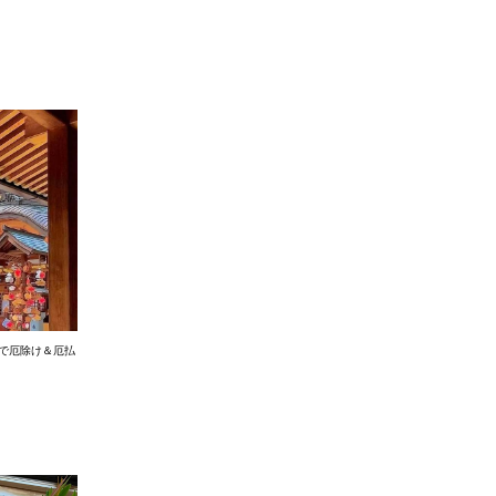
内で厄除け＆厄払