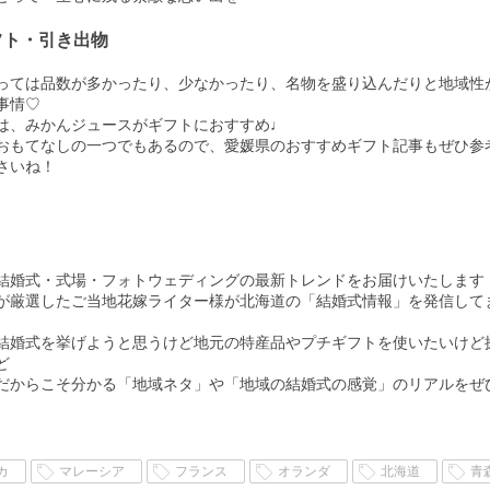
フト・引き出物
っては品数が多かったり、少なかったり、名物を盛り込んだりと地域性
事情♡
は、みかんジュースがギフトにおすすめ♩
おもてなしの一つでもあるので、愛媛県のおすすめギフト記事もぜひ参
さいね！
結婚式・式場・フォトウェディングの最新トレンドをお届けいたします
SYが厳選したご当地花嫁ライター様が北海道の「結婚式情報」を発信して
結婚式を挙げようと思うけど地元の特産品やプチギフトを使いたいけど
ど
だからこそ分かる「地域ネタ」や「地域の結婚式の感覚」のリアルをぜ
カ
マレーシア
フランス
オランダ
北海道
青