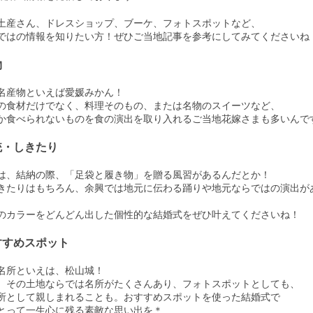
土産さん、ドレスショップ、ブーケ、フォトスポットなど、
ではの情報を知りたい方！ぜひご当地記事を参考にしてみてくださいね
物
名産物といえば愛媛みかん！
の食材だけでなく、料理そのもの、または名物のスイーツなど、
か食べられないものを食の演出を取り入れるご当地花嫁さまも多いんで
統・しきたり
は、結納の際、「足袋と履き物」を贈る風習があるんだとか！
きたりはもちろん、余興では地元に伝わる踊りや地元ならではの演出が
のカラーをどんどん出した個性的な結婚式をぜひ叶えてくださいね！
すすめスポット
名所といえは、松山城！
、その土地ならでは名所がたくさんあり、フォトスポットとしても、
所として親しまれることも。おすすめスポットを使った結婚式で
とって一生心に残る素敵な思い出を＊