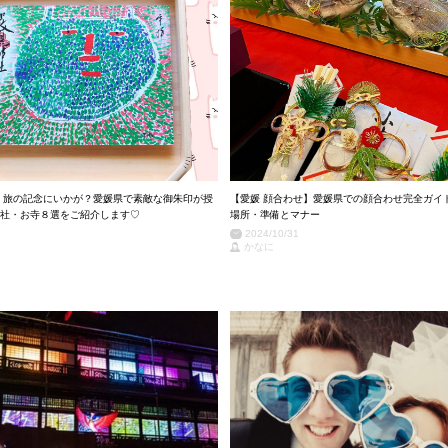
】旅の記念にいかが？愛媛県で素敵な御朱印が授
【愛媛 顔合わせ】愛媛県での顔合わせ完全ガイ
社・お寺８選をご紹介します♡
場所・準備とマナー
2024/10/31
かなに