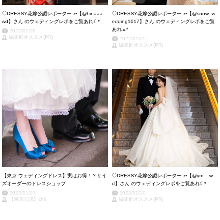
♡DRESSY花嫁公認レポーター ➳【@hinaaa_
♡DRESSY花嫁公認レポーター ➳【@snow_w
wd 】さん のウェディングレポをご覧あれ☾*
edding1017】さん のウェディングレポをご覧
あれ☼*
2022/01/26
編集部オススメ(PR)
2022/01/25
編集部オススメ(PR)
【東京 ウェディングドレス】実はお得！？サイ
♡DRESSY花嫁公認レポーター ➳【@ym__w
ズオーダーのドレスショップ
d 】さん のウェディングレポをご覧あれ☾*
2022/01/23
2022/01/20
【東京公認】chii
編集部オススメ(PR)