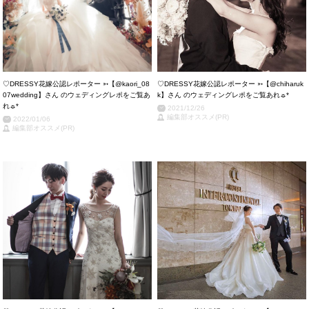
♡DRESSY花嫁公認レポーター ➳【@kaori_08
♡DRESSY花嫁公認レポーター ➳【@chiharuk
07wedding】さん のウェディングレポをご覧あ
k】さん のウェディングレポをご覧あれ☼*
れ☼*
2021/12/26
編集部オススメ(PR)
2022/01/06
編集部オススメ(PR)