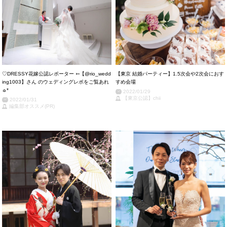
♡DRESSY花嫁公認レポーター ➳【@rio_wedd
【東京 結婚パーティー】1.5次会や2次会におす
ing1003】さん のウェディングレポをご覧あれ
すめ会場
☼*
2022/01/29
【東京公認】chii
2022/01/31
編集部オススメ(PR)