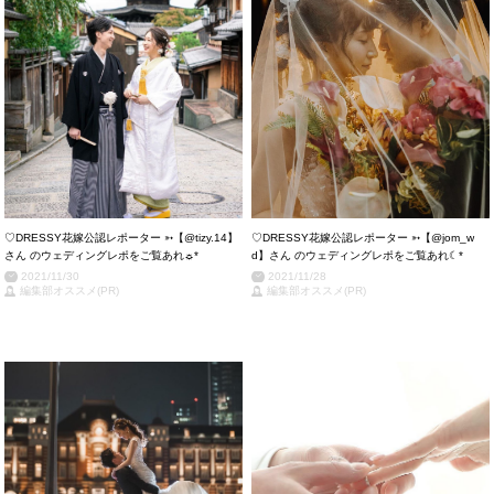
♡DRESSY花嫁公認レポーター ➳【@tizy.14 】
♡DRESSY花嫁公認レポーター ➳【@jom_w
さん のウェディングレポをご覧あれ☼*
d 】さん のウェディングレポをご覧あれ☾*
2021/11/30
2021/11/28
編集部オススメ(PR)
編集部オススメ(PR)