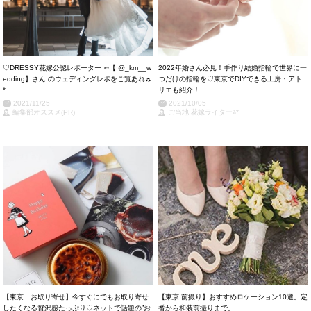
♡DRESSY花嫁公認レポーター ➳【 @_km__w
2022年婚さん必見！手作り結婚指輪で世界に一
edding 】さん のウェディングレポをご覧あれ☼
つだけの指輪を♡東京でDIYできる工房・アト
*
リエも紹介！
2021/11/25
2021/10/05
編集部オススメ(PR)
ご当地 花嫁ライター⁂*
【東京 お取り寄せ】今すぐにでもお取り寄せ
【東京 前撮り】おすすめロケーション10選。定
したくなる贅沢感たっぷり♡ネットで話題の”お
番から和装前撮りまで。