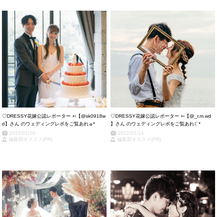
♡DRESSY花嫁公認レポーター ➳【@sk0918w
♡DRESSY花嫁公認レポーター ➳【@_r.m.wd
d】さん のウェディングレポをご覧あれ☼*
】さん のウェディングレポをご覧あれ☾*
2022/01/20
2022/01/14
編集部オススメ(PR)
編集部オススメ(PR)