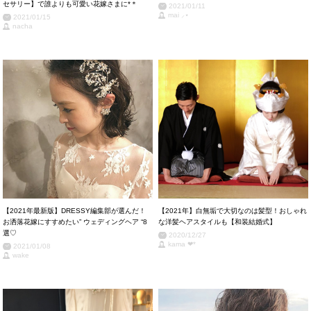
セサリー】で誰よりも可愛い花嫁さまに*＊
2021/01/11
mai ⸝⋆
2021/01/15
nacha
【2021年最新版】DRESSY編集部が選んだ！
【2021年】白無垢で大切なのは髪型！おしゃれ
お洒落花嫁にすすめたい” ウェディングヘア “8
な洋髪ヘアスタイルも【和装結婚式】
選♡
2020/12/27
kama ❤︎*
2021/01/08
wake