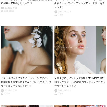
る和装ヘア集めました♡♡♡
優雅でエッジなウェディングアクセサリーをチ
ェック！
2021/03/06
nahotaro
2021/02/28
♡mii
ノスタルジックでスタイリッシュなデザイン！
可愛すぎるとインスタで話題！JENNIFER BEH
米国花嫁を虜する多くのA.B. Ellie（エイビーエ
R(ジェニファーベア)の新作ウェディングアクセ
リー）コレクションを紹介！
サリーをチェック♡
2021/02/23
2021/02/21
♡mii
♡mii