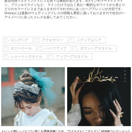
髪型同様ウェディングドレスも色々な種類があります。Aラインやマーメイドライ
ン、プリンセスラインなど。 ラインだけではなく色も一般的なホワイトから色とり
どりのカラードレスまでありますのでそれぞれにあったヘアアレンジが大切です。
Dressyには最新のウェディングドレスの情報も豊富に揃っておりますので自分のヘ
アイメージに合ったドレスを探してみてください。
ロングヘア
アクセサリー
ミディアムヘア
ポニーテール
ハーフアップ
ダウンヘアスタイル
ショートへスタイル
アップヘアスタイル
トレンド感たっぷり＊*一気にお洒落花嫁になれ
”ワイルド×ミニマリズム” HDWRコレクション:*