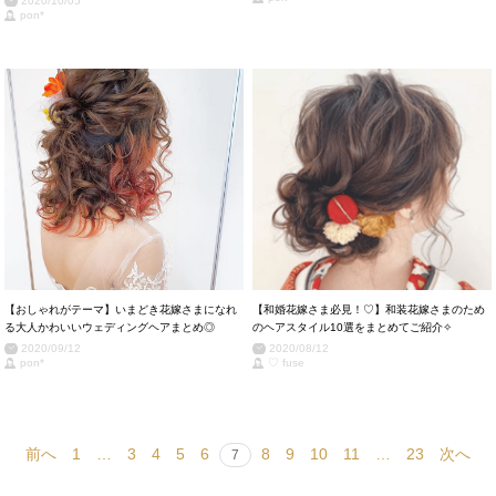
2020/10/05
pon*
【おしゃれがテーマ】いまどき花嫁さまになれ
【和婚花嫁さま必見！♡】和装花嫁さまのため
る大人かわいいウェディングヘアまとめ◎
のヘアスタイル10選をまとめてご紹介✧
2020/09/12
2020/08/12
pon*
♡ fuse
前へ
1
…
3
4
5
6
8
9
10
11
…
23
次へ
7