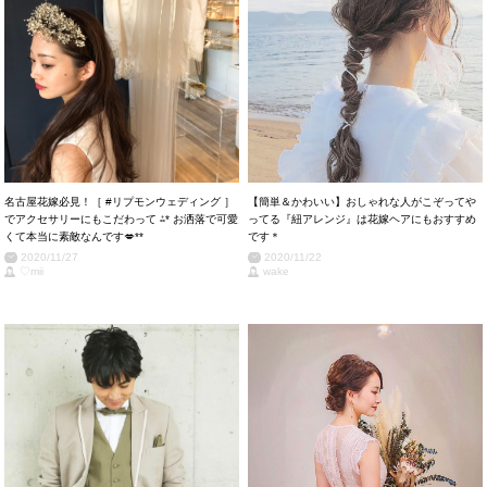
名古屋花嫁必見！［ #リプモンウェディング ］
【簡単＆かわいい】おしゃれな人がこぞってや
でアクセサリーにもこだわって ⁂* お洒落で可愛
ってる『紐アレンジ』は花嫁ヘアにもおすすめ
くて本当に素敵なんです💋**
です＊
2020/11/27
2020/11/22
♡mii
wake