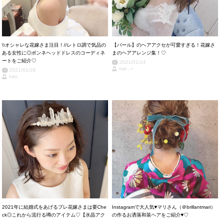
\\オシャレな花嫁さま注目！//レトロ調で気品の
【パール】のヘアアクセが可愛すぎる！花嫁さ
ある女性に◎ボンネヘッドドレスのコーディネ
まのヘアアレンジ集！♡
ートをご紹介♡
2021/01/24
mai ⸝⋆
2021/01/28
nao
2021年に結婚式をあげるプレ花嫁さまは要Che
Instagramで大人気♥マリさん（＠brillantmari）
ck◎これから流行る噂のアイテム♡【水晶アク
の作るお洒落和装ヘアをご紹介♥♡