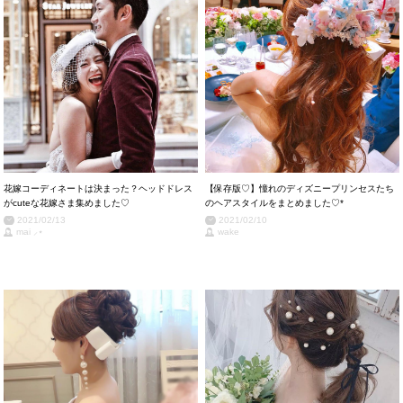
花嫁コーディネートは決まった？ヘッドドレス
【保存版♡】憧れのディズニープリンセスたち
がcuteな花嫁さま集めました♡
のヘアスタイルをまとめました♡*
2021/02/13
2021/02/10
mai ⸝⋆
wake