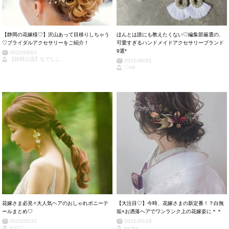
【静岡の花嫁様♡】沢山あって目移りしちゃう
ほんとは誰にも教えたくない♡編集部厳選の、
♡ブライダルアクセサリーをご紹介！
可愛すぎるハンドメイドアクセサリーブランド
9選*
2021/08/01
【静岡公認】なでしこ
2021/06/01
♡mii
花嫁さま必見✧大人気ヘアのおしゃれポニーテ
【大注目♡】今時、花嫁さまの新定番！？白無
ールまとめ♡
垢×お洒落ヘアでワンランク上の花嫁姿に＊＊
2021/05/31
2021/05/29
かなに
nacha