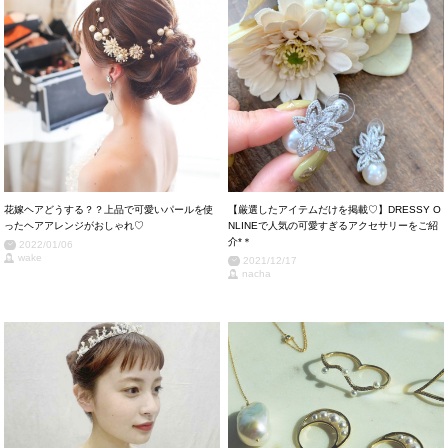
花嫁ヘアどうする？？上品で可愛いパールを使
【厳選したアイテムだけを掲載♡】DRESSY O
ったヘアアレンジがおしゃれ♡
NLINEで人気の可愛すぎるアクセサリーをご紹
介*＊
2022/01/06
wake
2021/12/17
nacha