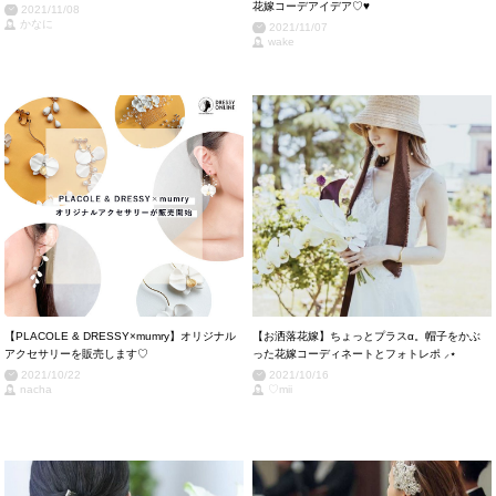
花嫁コーデアイデア♡♥
2021/11/08
かなに
2021/11/07
wake
【PLACOLE & DRESSY×mumry】オリジナル
【お洒落花嫁】ちょっとプラスα。帽子をかぶ
アクセサリーを販売します♡
った花嫁コーディネートとフォトレポ ⸝⋆
2021/10/22
2021/10/16
nacha
♡mii