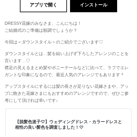
アプリで開く
インストール
DRESSY花嫁のみなさま、こんにちは！
ご結婚式のご準備は順調でしょうか？
今回は＜ダウンスタイル＞のご紹介でございます♡
ダウンスタイルとは…髪を結い上げず下ろしたアレンジのことを
言います…♡
襟足の見えるまとめ髪やポニーテールなどに比べて、ラフでエレ
ガントな印象になるので、最近人気のアレンジでもあります＊
アップスタイルにするには髪の長さが足りない花嫁さまや、アッ
プに飽きた花嫁さまにもおすすめのアレンジですので、ぜひご参
考にして頂ければ幸いです♩
【脱髪色迷子♡】ウェディングドレス・カラードレスと
相性の良い髪色を調査しました！♡