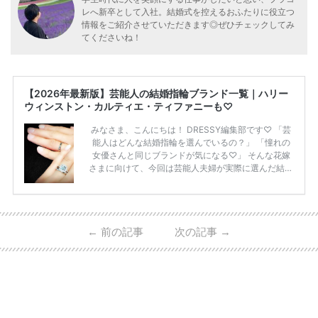
レへ新卒として入社。結婚式を控えるおふたりに役立つ
情報をご紹介させていただきます◎ぜひチェックしてみ
てくださいね！
【2026年最新版】芸能人の結婚指輪ブランド一覧｜ハリー
ウィンストン・カルティエ・ティファニーも♡
みなさま、こんにちは！ DRESSY編集部です♡ 「芸
能人はどんな結婚指輪を選んでいるの？」 「憧れの
女優さんと同じブランドが気になる♡」 そんな花嫁
さまに向けて、今回は芸能人夫婦が実際に選んだ結婚
指輪・婚約指輪をブランド別にまとめました！ ハリ
ーウィンストンやカルティエ、ティファニーなど世界
的ハイブランドから、俄（NIWAKA）やI-PRIMOなど
日本で人気のブランドまで幅広くご紹介。 さらに、
←
前の記事
次の記事
→
・愛用している芸能人夫婦 ・リングの特徴や魅力 ・
推定価格帯 ・花嫁人気が高い理由 などもあわせて解
説していきます♡ 「芸能人の結婚指輪ってやっぱり
高い？」 「手が届くブランドもある？」 「人気ブラ
[…]
続きを読む