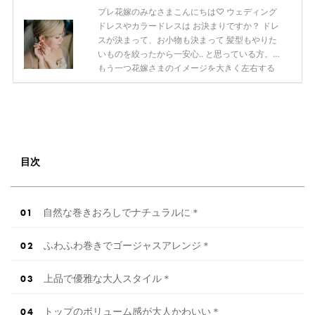
プレ花嫁のみなさまこんにちは♡ ウェディング
ドレスやカラードレスは お決まりですか？ ドレ
スが決まって、お小物も決まって 髪型もやりた
いものを絞ったから一安心.. と思っている方。
もう一つ花嫁さまのイメージを大きく左右する
【髪色】を忘れていませんか!? 同じヘアスタイ
ルをオーダーしても 髪色ひとつでそのイメージ
はがらりと変わります。 本当になりたい花嫁姿
に着実に近づくなら 髪型も研究しておくことを
おすすめします◎ 今回はそんな花嫁さまの【髪
色】に注目して 色々なお写真をご紹介していき
目次
ますので、 まだ何も考えていなかった..！とい
う方も ぜひ参考にしてみてくださいね◎ 【厳選
したアイテムだけ […]
続きを読む
自然な巻きおろしでナチュラルに＊
ふわふわ巻きでゴージャスアレンジ＊
上品で優雅な大人スタイル＊
トップのボリューム感が大人かわいい＊