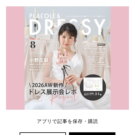
学キャンペーン特典ランキングを公開！ 比較サイ
ト：プラコレ、ゼクシィ、ハナユメ、マイナビ 掲載
内容：特典金額・条件・応募方法・注意点 「どこが
一番お得？」「プラコレの特典は？」といった疑問も
解決します。 まずは診断で候補を絞れる「ウェディ
ング診断」か、体験型 […]
続きを読む
アプリで記事を保存・購読