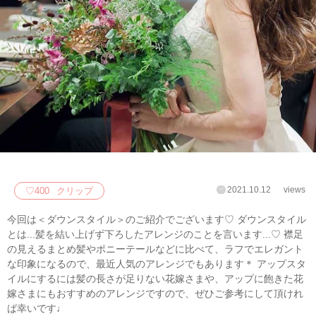
2021.10.12
views
♡
400
クリップ
今回は＜ダウンスタイル＞のご紹介でございます♡ ダウンスタイル
とは...髪を結い上げず下ろしたアレンジのことを言います...♡ 襟足
の見えるまとめ髪やポニーテールなどに比べて、ラフでエレガント
な印象になるので、最近人気のアレンジでもあります＊ アップスタ
イルにするには髪の長さが足りない花嫁さまや、アップに飽きた花
嫁さまにもおすすめのアレンジですので、ぜひご参考にして頂けれ
ば幸いです♩