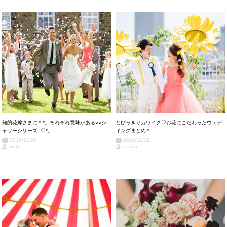
知的花嫁さまに＊*。それぞれ意味がある○○シ
とびっきりカワイク♡お花にこだわったウェデ
ャワーシリーズ.:♡*。
ィングまとめ＊
2016/11/20
2016/11/19
wake
nacha