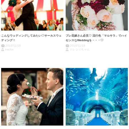
こんなウェディングしてみたい♡サーカスウェ
プレ花嫁さん必見♡ 流行色「マルサラ」でハイ
ディング！
センスなWeddingを・・・♡
2016/11/18
2016/11/18
nacha
ドレシィちゃん