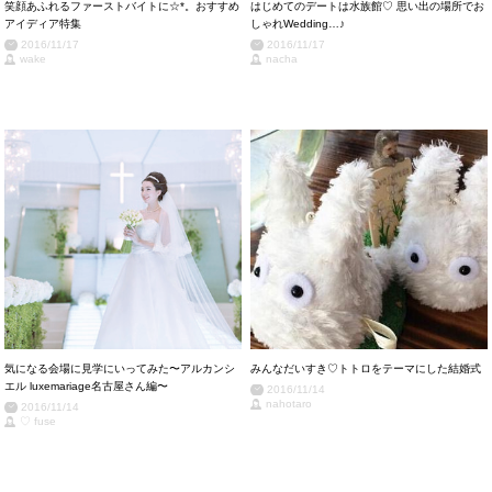
笑顔あふれるファーストバイトに☆*。おすすめ
はじめてのデートは水族館♡ 思い出の場所でお
アイディア特集
しゃれWedding…♪
2016/11/17
2016/11/17
wake
nacha
気になる会場に見学にいってみた〜アルカンシ
みんなだいすき♡トトロをテーマにした結婚式
エル luxemariage名古屋さん編〜
2016/11/14
nahotaro
2016/11/14
♡ fuse