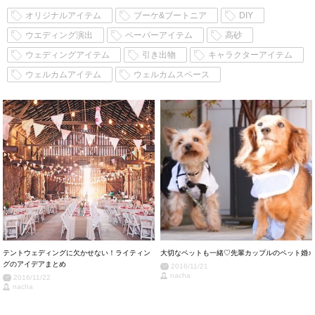
オリジナルアイテム
ブーケ&ブートニア
DIY
ウエディング演出
ペーパーアイテム
高砂
ウェディングアイテム
引き出物
キャラクターアイテム
ウェルカムアイテム
ウェルカムスペース
テントウェディングに欠かせない！ライティン
大切なペットも一緒♡先輩カップルのペット婚♪
グのアイデアまとめ
2016/11/21
nacha
2016/11/22
nacha