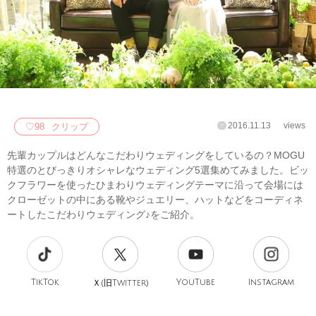
2016.11.13
views
♡
98
クリップ
先輩カップルはどんなこだわりウェディングをしているの？MOGU
特選のとびっきりオシャレなウェディング5選集めてみました。ビッ
クフラワーを使ったひまわりウェディングテーマに沿って会場には
クローゼットの中にある靴やジュエリー、ハットなどをコーディネ
ートしたこだわりウェディング♪をご紹介。
TikTok
旧
YouTube
Instagram
Ｘ(
Twitter)