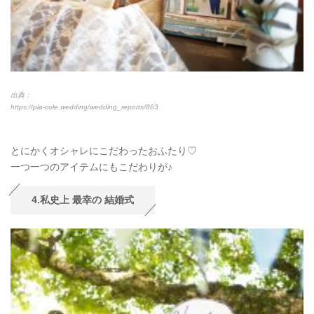
出典：
https://pla-cole.wedding/wedding_reports/863
とにかくオシャレにこだわったおふたり♡
一つ一つのアイテムにもこだわりが♪
4.私史上 最幸の 結婚式