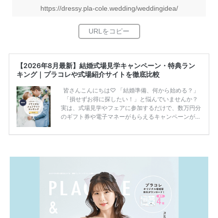
https://dressy.pla-cole.wedding/weddingidea/
【2026年8月最新】結婚式場見学キャンペーン・特典ラン
キング｜プラコレや式場紹介サイトを徹底比較
皆さんこんにちは♡ 「結婚準備、何から始める？」
「損せずお得に探したい！」と悩んでいませんか？
実は、式場見学やフェアに参加するだけで、数万円分
のギフト券や電子マネーがもらえるキャンペーンがあ
ります。 ただし、サイトごとに特典額や条件が違う
ため、比較せずに選ぶと損をしてしまうことも……。
そこでこの記事では、【2026年8月最新】結婚式場見
学キャンペーン特典ランキングを公開！ 比較サイ
ト：プラコレ、ゼクシィ、ハナユメ、マイナビ 掲載
内容：特典金額・条件・応募方法・注意点 「どこが
一番お得？」「プラコレの特典は？」といった疑問も
解決します。 まずは診断で候補を絞れる「ウェディ
ング診断」か、体験型 […]
続きを読む