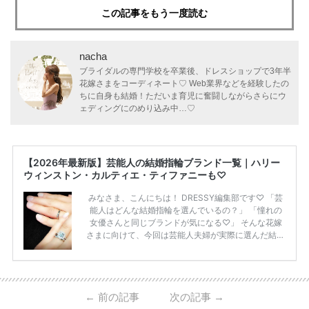
この記事をもう一度読む
nacha
ブライダルの専門学校を卒業後、ドレスショップで3年半
花嫁さまをコーディネート♡ Web業界などを経験したの
ちに自身も結婚！ただいま育児に奮闘しながらさらにウ
ェディングにのめり込み中…♡
【2026年最新版】芸能人の結婚指輪ブランド一覧｜ハリー
ウィンストン・カルティエ・ティファニーも♡
みなさま、こんにちは！ DRESSY編集部です♡ 「芸
能人はどんな結婚指輪を選んでいるの？」 「憧れの
女優さんと同じブランドが気になる♡」 そんな花嫁
さまに向けて、今回は芸能人夫婦が実際に選んだ結婚
指輪・婚約指輪をブランド別にまとめました！ ハリ
ーウィンストンやカルティエ、ティファニーなど世界
的ハイブランドから、俄（NIWAKA）やI-PRIMOなど
日本で人気のブランドまで幅広くご紹介。 さらに、
←
前の記事
次の記事
→
・愛用している芸能人夫婦 ・リングの特徴や魅力 ・