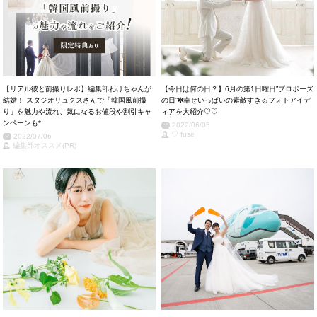
【リアル彼と前撮りレポ】編集部わけちゃんが
【今日は何の日？】6月の第1日曜日”プロポーズ
結婚！ スタジオリュクスさんで「韓国風前撮
の日”✻幸せいっぱいの素敵すぎるフォトアイデ
り」を魅力や流れ、気になるお値段や割引キャ
ィアを大紹介♡♡
ンペーンも*
2022/06/05
♡ fuse
2022/07/06
編集部オススメ(PR)