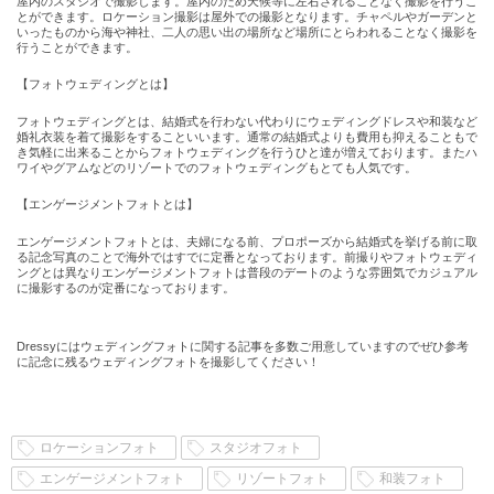
屋内のスタジオで撮影します。屋内のため天候等に左右されることなく撮影を行うこ
とができます。ロケーション撮影は屋外での撮影となります。チャペルやガーデンと
いったものから海や神社、二人の思い出の場所など場所にとらわれることなく撮影を
行うことができます。
【フォトウェディングとは】
フォトウェディングとは、結婚式を行わない代わりにウェディングドレスや和装など
婚礼衣装を着て撮影をすることいいます。通常の結婚式よりも費用も抑えることもで
き気軽に出来ることからフォトウェディングを行うひと達が増えております。またハ
ワイやグアムなどのリゾートでのフォトウェディングもとても人気です。
【エンゲージメントフォトとは】
エンゲージメントフォトとは、夫婦になる前、プロポーズから結婚式を挙げる前に取
る記念写真のことで海外ではすでに定番となっております。前撮りやフォトウェディ
ングとは異なりエンゲージメントフォトは普段のデートのような雰囲気でカジュアル
に撮影するのが定番になっております。
Dressyにはウェディングフォトに関する記事を多数ご用意していますのでぜひ参考
に記念に残るウェディングフォトを撮影してください！
ロケーションフォト
スタジオフォト
エンゲージメントフォト
リゾートフォト
和装フォト