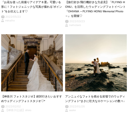
『お花を使った前撮りアイデア８選』可愛いを
【旅行好き/飛行機好きな方必見】「FLYING H
形に！フォトジェニックな写真が撮れる”ポイン
ONU」を活用したウェディングフォトイベント
ト”をお伝えします♡
『OH!ANA ～FLYING HONU Memorial Photo
～』を開催♡
2022/05/23
minaho
2022/03/23
nahotaro
【神奈川 フォトスタジオ】絶対行きたいおすす
アンニュイなフォトを残せる岩場でのウェディ
めウェディングフォトスタジオ♡*
ングフォト*まさに壮大なロケーションの数々♩
2022/02/02
2022/01/26
【神奈川公認】shiro
wake