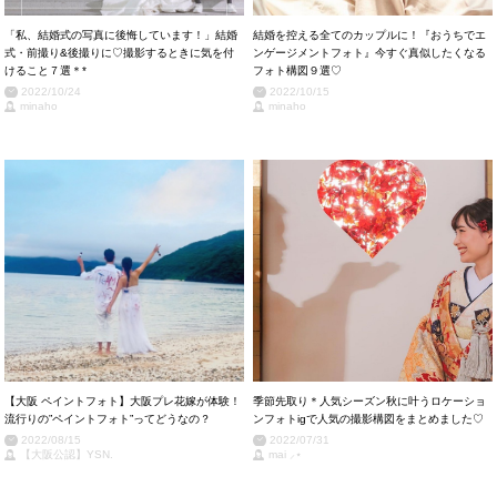
「私、結婚式の写真に後悔しています！」結婚
結婚を控える全てのカップルに！『おうちでエ
式・前撮り&後撮りに♡撮影するときに気を付
ンゲージメントフォト』今すぐ真似したくなる
けること７選＊*
フォト構図９選♡
2022/10/24
2022/10/15
minaho
minaho
【大阪 ペイントフォト】大阪プレ花嫁が体験！
季節先取り＊人気シーズン秋に叶うロケーショ
流行りの”ペイントフォト”ってどうなの？
ンフォトigで人気の撮影構図をまとめました♡
2022/08/15
2022/07/31
【大阪公認】YSN.
mai ⸝⋆