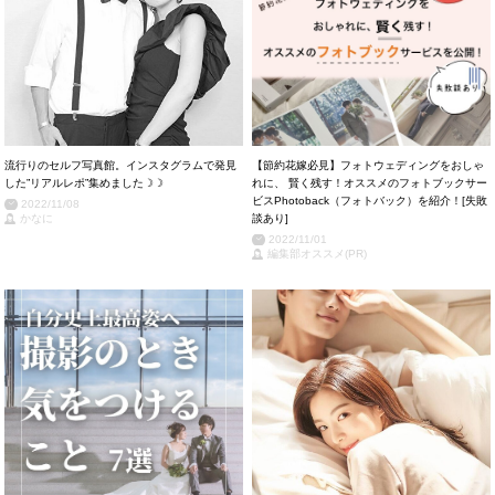
流行りのセルフ写真館。インスタグラムで発見
【節約花嫁必見】フォトウェディングをおしゃ
した”リアルレポ”集めました☽☽
れに、 賢く残す！オススメのフォトブックサー
ビスPhotoback（フォトバック）を紹介！[失敗
2022/11/08
かなに
談あり]
2022/11/01
編集部オススメ(PR)