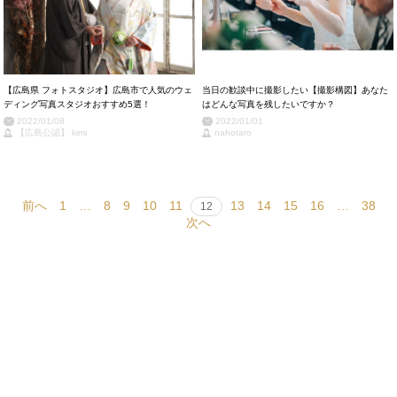
【広島県 フォトスタジオ】広島市で人気のウェ
当日の歓談中に撮影したい【撮影構図】あなた
ディング写真スタジオおすすめ5選！
はどんな写真を残したいですか？
2022/01/08
2022/01/01
【広島公認】 kimi
nahotaro
前へ
1
…
8
9
10
11
13
14
15
16
…
38
12
次へ