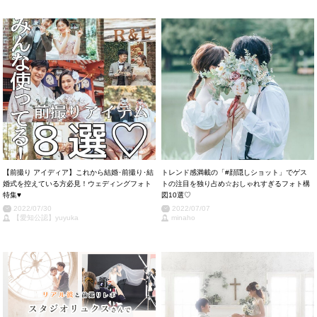
【前撮り アイディア】これから結婚･前撮り･結
トレンド感満載の「#顔隠しショット」でゲス
婚式を控えている方必見！ウェディングフォト
トの注目を独り占め☆おしゃれすぎるフォト構
特集♥
図10選♡
2022/07/30
2022/07/07
【愛知公認】yuyuka
minaho