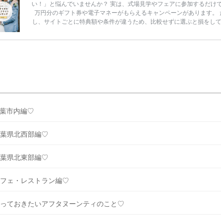
い！」と悩んでいませんか？ 実は、式場見学やフェアに参加するだけ
万円分のギフト券や電子マネーがもらえるキャンペーンがあります。 
し、サイトごとに特典額や条件が違うため、比較せずに選ぶと損をし
うことも……。 そこでこの記事では、【2026年8月最新】結婚式場見
ンペーン特典ランキングを公開！ 比較サイト：プラコレ、ゼクシィ、
メ、マイナビ 掲載内容：特典金額・条件・応募方法・注意点 「どこが
得？」「プラコレの特典は？」といった疑問も解決します。 まずは診
補を絞れる「ウェディング診断」か、体験型 […]
続きを読む
葉市内編♡
葉県北西部編♡
葉県北東部編♡
フェ・レストラン編♡
っておきたいアフタヌーンティのこと♡