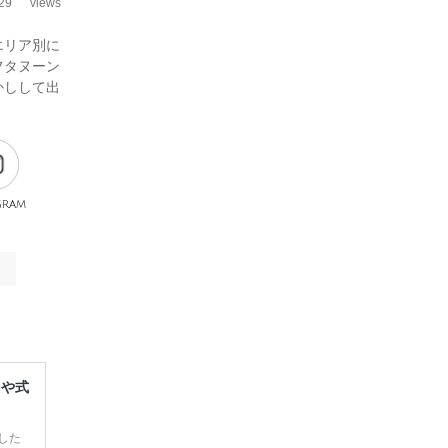
29
views
エリア別に
フタヌーン
かしして出
gram
レや式
した