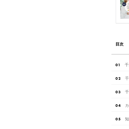
目次
千
千
千
カ
知