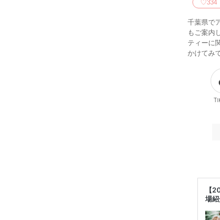
♡
334
千葉県で
もご案内
ティーに
かけてみ
Ti
【2
場紹