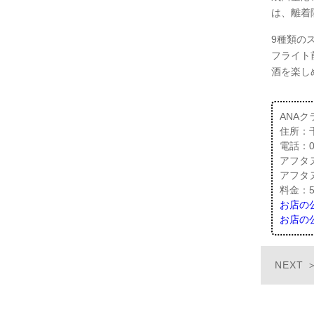
は、離着
9種類の
フライト
酒を楽し
ANA
住所：千
電話：04
アフタヌ
アフタ
料金：5
お店の公
お店の