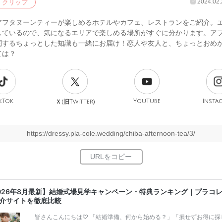
2024.02.
クリップ
アフタヌーンティーが楽しめるホテルやカフェ、レストランをご紹介。
しているので、気になるエリアで楽しめる場所がすぐに分かります。ア
関するちょっとした知識も一緒にお届け！恋人や友人と、ちょっとおめ
ては？
kTok
旧
YouTube
Insta
Ｘ(
Twitter)
https://dressy.pla-cole.wedding/chiba-afternoon-tea/3/
026年8月最新】結婚式場見学キャンペーン・特典ランキング｜プラコ
介サイトを徹底比較
皆さんこんにちは♡ 「結婚準備、何から始める？」「損せずお得に探