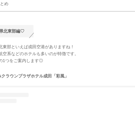
とめ
県北東部編♡
北東部といえば成田空港がありますね！
航空系などのホテルも多いのが特徴です。
の1つをご案内します◎
NAクラウンプラザホテル成田「彩風」