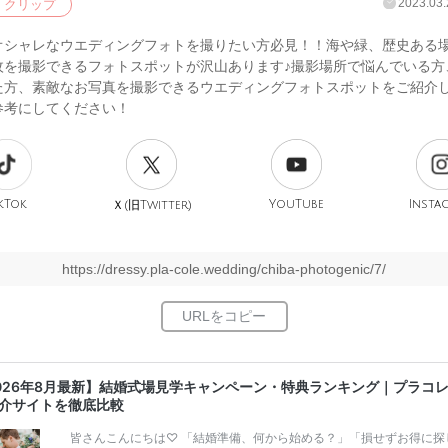
2023.03.
クリップ
オシャレなウエディングフォトを撮りたい方必見！！海や緑、歴史ある
枚を撮影できるフォトスポットが沢山あります♪撮影場所で悩んでいる方
た方、素敵なお写真を撮影できるウエディングフォトスポットをご紹介
参考にしてください！
kTok
旧
YouTube
Insta
Ｘ(
Twitter)
https://dressy.pla-cole.wedding/chiba-photogenic/7/
026年8月最新】結婚式場見学キャンペーン・特典ランキング｜プラコ
介サイトを徹底比較
皆さんこんにちは♡ 「結婚準備、何から始める？」「損せずお得に探