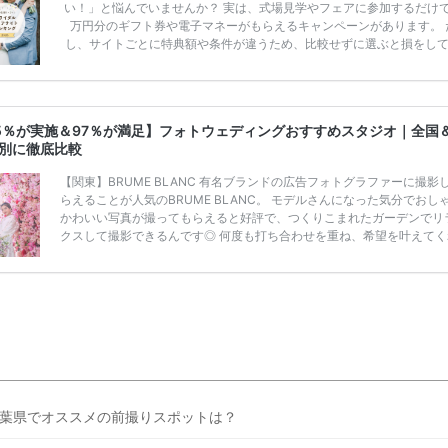
い！」と悩んでいませんか？ 実は、式場見学やフェアに参加するだけ
万円分のギフト券や電子マネーがもらえるキャンペーンがあります。 
し、サイトごとに特典額や条件が違うため、比較せずに選ぶと損をし
うことも……。 そこでこの記事では、【2026年8月最新】結婚式場見
ンペーン特典ランキングを公開！ 比較サイト：プラコレ、ゼクシィ、
メ、マイナビ 掲載内容：特典金額・条件・応募方法・注意点 「どこが
得？」「プラコレの特典は？」といった疑問も解決します。 まずは診
5％が実施＆97％が満足】フォトウェディングおすすめスタジオ｜全国
補を絞れる「ウェディング診断」か、体験型 […]
続きを読む
別に徹底比較
【関東】BRUME BLANC 有名ブランドの広告フォトグラファーに撮影
らえることが人気のBRUME BLANC。 モデルさんになった気分でおし
かわいい写真が撮ってもらえると好評で、つくりこまれたガーデンでリ
クスして撮影できるんです◎ 何度も打ち合わせを重ね、希望を叶えてく
丁寧なカウンセリングも喜ばれています。白のドレスがメインですが、
エーションが豊富でドレスの持ち込みができるのも、雨の日も広告同様
真が撮影できるのもポイント♡ スタジオ撮影シンプルプラン ¥190,000
¥209,000)〜 BRUME BLANC基本プラン（撮影データ + 衣装+新郎ヘ
[…]
続きを読む
葉県でオススメの前撮りスポットは？