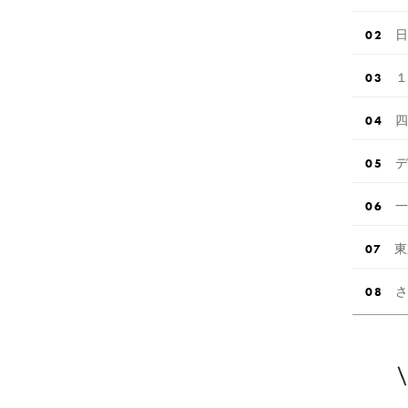
日
１
四
デ
一
東
さ