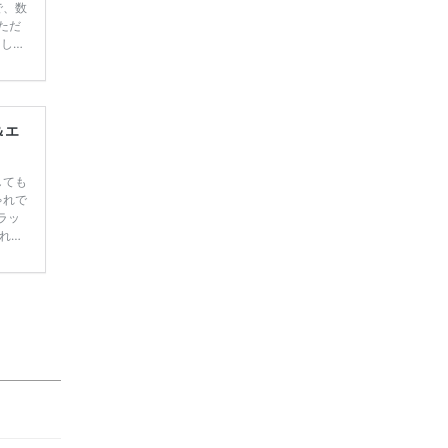
で、数
ただ
てしま
学キャ
ハナユ
一番お
断で候
＆エ
しても
ゃれで
ラッ
れる
バリ
の写
(税込
アセッ