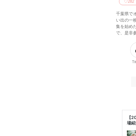
♡
282
千葉県で
い出の一
集を始め
で、是非
Ti
【2
場紹