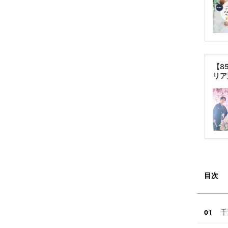
【8
リア
目次
千