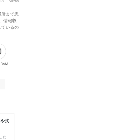
28
views
場所まで思
、情報収
しているの
gram
レや式
した