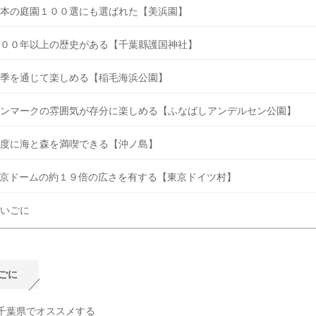
本の庭園１００選にも選ばれた【美浜園】
００年以上の歴史がある【千葉縣護国神社】
季を通じて楽しめる【稲毛海浜公園】
ンマークの雰囲気が存分に楽しめる【ふなばしアンデルセン公園】
度に海と森を満喫できる【沖ノ島】
京ドームの約１９倍の広さを有する【東京ドイツ村】
いごに
ごに
千葉県でオススメする