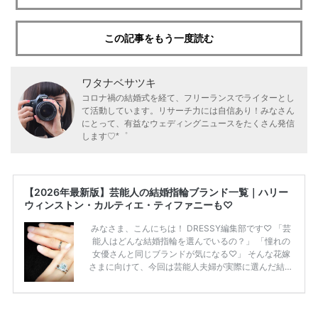
この記事をもう一度読む
ワタナベサツキ
コロナ禍の結婚式を経て、フリーランスでライターとし
て活動しています。リサーチ力には自信あり！みなさん
にとって、有益なウェディングニュースをたくさん発信
します♡*゜
【2026年最新版】芸能人の結婚指輪ブランド一覧｜ハリー
ウィンストン・カルティエ・ティファニーも♡
みなさま、こんにちは！ DRESSY編集部です♡ 「芸
能人はどんな結婚指輪を選んでいるの？」 「憧れの
女優さんと同じブランドが気になる♡」 そんな花嫁
さまに向けて、今回は芸能人夫婦が実際に選んだ結婚
指輪・婚約指輪をブランド別にまとめました！ ハリ
ーウィンストンやカルティエ、ティファニーなど世界
的ハイブランドから、俄（NIWAKA）やI-PRIMOなど
日本で人気のブランドまで幅広くご紹介。 さらに、