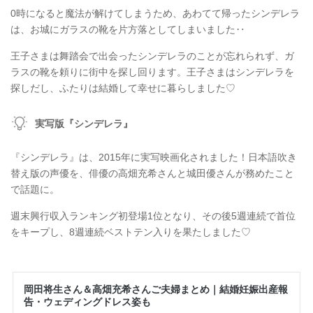
0時になると魔法が解けてしまうため、あわてて帰ったシンデレラ
は、お城にガラスの靴を片方落としてしまいました‥
王子さまは舞踏会で出会ったシンデレラのことが忘れられず、ガ
ラスの靴を頼りに街中を探し回ります。王子さまはシンデレラを
探しだし、ふたりは結婚して幸せに暮らしました♡
実写版『シンデレラ』
『シンデレラ』は、2015年に実写映画化されました！日本語吹き
替え版の声優を、俳優の高畑充希さんと城田優さんが務めたこと
で話題に。
週末興行収入ランキング初登場1位となり、その後5週連続で首位
をキープし、8週連続ベストテン入りを果たしました♡