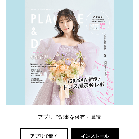
ト：プラコレ、ゼクシィ、ハナユメ、マイナビ 掲載
内容：特典金額・条件・応募方法・注意点 「どこが
一番お得？」「プラコレの特典は？」といった疑問も
解決します。 まずは診断で候補を絞れる「ウェディ
ング診断」か、体験型 […]
続きを読む
アプリで記事を保存・購読
アプリで開く
インストール