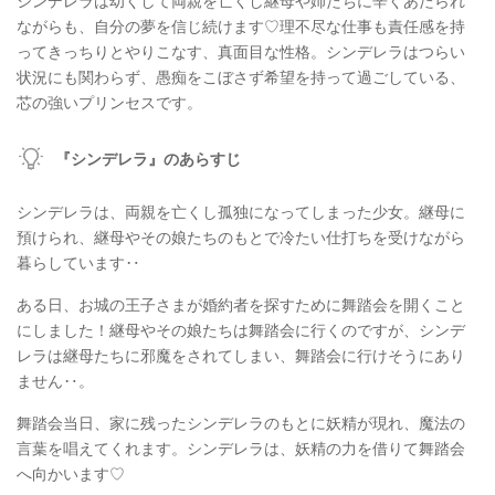
シンデレラは幼くして両親を亡くし継母や姉たちに辛くあたられ
ながらも、自分の夢を信じ続けます♡理不尽な仕事も責任感を持
ってきっちりとやりこなす、真面目な性格。シンデレラはつらい
状況にも関わらず、愚痴をこぼさず希望を持って過ごしている、
芯の強いプリンセスです。
『シンデレラ』のあらすじ
シンデレラは、両親を亡くし孤独になってしまった少女。継母に
預けられ、継母やその娘たちのもとで冷たい仕打ちを受けながら
暮らしています‥
ある日、お城の王子さまが婚約者を探すために舞踏会を開くこと
にしました！継母やその娘たちは舞踏会に行くのですが、シンデ
レラは継母たちに邪魔をされてしまい、舞踏会に行けそうにあり
ません‥。
舞踏会当日、家に残ったシンデレラのもとに妖精が現れ、魔法の
言葉を唱えてくれます。シンデレラは、妖精の力を借りて舞踏会
へ向かいます♡