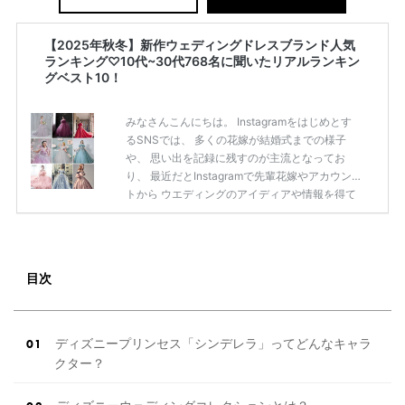
【2025年秋冬】新作ウェディングドレスブランド人気
ランキング♡10代~30代768名に聞いたリアルランキン
グベスト10！
みなさんこんにちは。 Instagramをはじめとす
るSNSでは、 多くの花嫁が結婚式までの様子
や、 思い出を記録に残すのが主流となってお
り、 最近だとInstagramで先輩花嫁やアカウン
トから ウエディングのアイディアや情報を得て
いる花嫁が増えてきていますよね。 ​ 今回は常に
アンテナをはっている TikTok、Instagramユー
ザー768名が 2025年秋冬新作ドレスコレクショ
ンの 人気投票に参加しました。 こちらの記事で
目次
は集計結果をリアルなランキングにまとめてい
ます。 (※2025年8月の調査結果です) ​​ ドレスの
こだわりに関するアンケートでは、 全体の86％
の女性がドレスにこ […]
続きを読む
ディズニープリンセス「シンデレラ」ってどんなキャラ
クター？