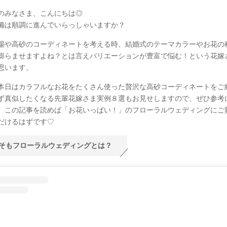
のみなさま、こんにちは◎
備は順調に進んでいらっしゃいますか？
場や高砂のコーディネートを考える時、結婚式のテーマカラーやお花の
膨らませますよね？とは言えバリエーションが豊富で悩む！という花嫁
思います。
本日はカラフルなお花をたくさん使った贅沢な高砂コーディネートをご
ず真似したくなる先輩花嫁さま実例８選もお見せしますので、ぜひ参考
。この記事を読めば「お花いっぱい！」のフローラルウェディングにご
だけるはずです♡
そもフローラルウェディングとは？