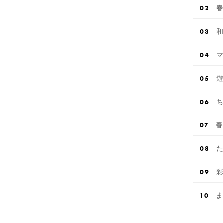
春
和
マ
遊
ち
春
た
⁡
ま