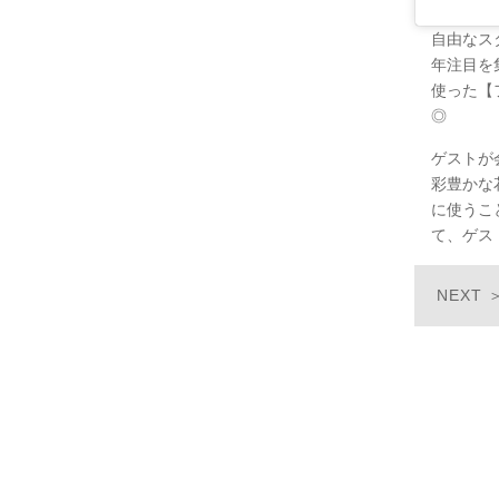
自由なス
年注目を
使った【
◎
ゲストが
彩豊かな
に使うこ
て、ゲス