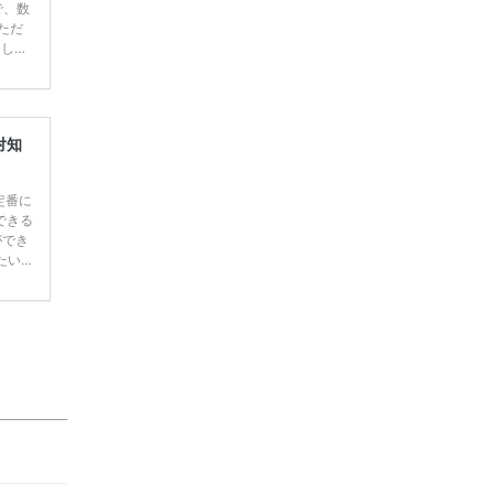
で、数
ただ
てしま
学キャ
ハナユ
一番お
断で候
対知
定番に
できる
ができ
たい
す♡
 ＼花
っても
ペーン