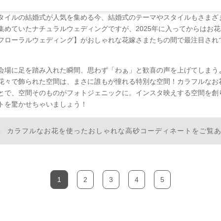
タイルの結婚式が人気を集める今、結婚式のテーマやスタイルもさまざ
集めていたナチュラルウェディングですが、2025年に入ってからはお
フローラルウェディング】がおしゃれな花嫁さまたちの間で最注目され
会場に足を踏み入れた瞬間、思わず「わぁ」と歓喜の声を上げてしまう
花々で飾られた空間は、まさに誰もが憧れる特別な空間！カラフルなお
とで、空間そのものがフォトジェニックに。インスタ映えする空間を創
トを驚かせちゃいましょう！
カラフルなお花を使ったおしゃれな高砂コーディネートをご覧
1
2
3
4
5