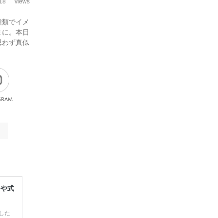
18
views
種類でイメ
まに。本日
思わず真似
gram
レや式
した