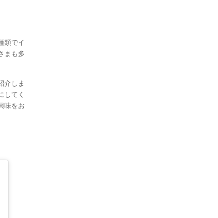
種類でイ
さまも多
紹介しま
にしてく
興味をお