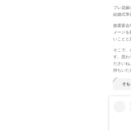
プレ花嫁
結婚式準
披露宴会
メージを
いことと
そこで、
す。思わ
ださいね
持ちいた
そも