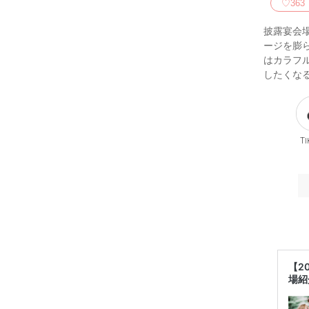
♡
363
披露宴会
ージを膨
はカラフ
したくな
Ti
【2
場紹