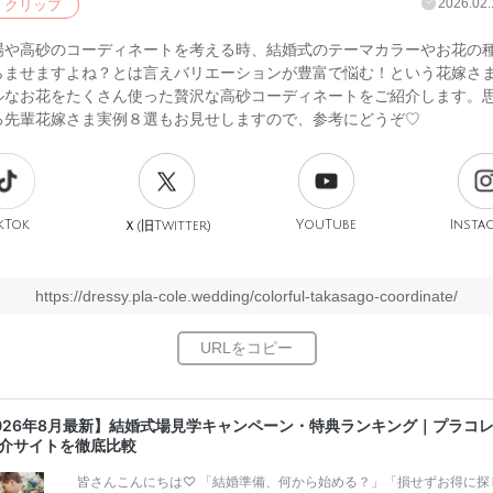
2026.02.
クリップ
場や高砂のコーディネートを考える時、結婚式のテーマカラーやお花の
らませますよね？とは言えバリエーションが豊富で悩む！という花嫁さ
ルなお花をたくさん使った贅沢な高砂コーディネートをご紹介します。
る先輩花嫁さま実例８選もお見せしますので、参考にどうぞ♡
kTok
旧
YouTube
Insta
Ｘ(
Twitter)
https://dressy.pla-cole.wedding/colorful-takasago-coordinate/
026年8月最新】結婚式場見学キャンペーン・特典ランキング｜プラコ
介サイトを徹底比較
皆さんこんにちは♡ 「結婚準備、何から始める？」「損せずお得に探