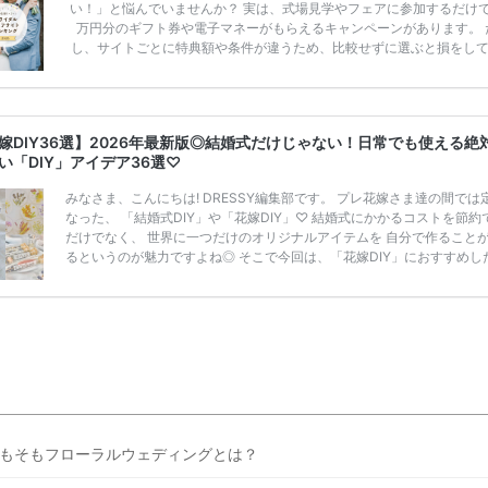
い！」と悩んでいませんか？ 実は、式場見学やフェアに参加するだけ
万円分のギフト券や電子マネーがもらえるキャンペーンがあります。 
し、サイトごとに特典額や条件が違うため、比較せずに選ぶと損をし
うことも……。 そこでこの記事では、【2026年8月最新】結婚式場見
ンペーン特典ランキングを公開！ 比較サイト：プラコレ、ゼクシィ、
メ、マイナビ 掲載内容：特典金額・条件・応募方法・注意点 「どこが
得？」「プラコレの特典は？」といった疑問も解決します。 まずは診
嫁DIY36選】2026年最新版◎結婚式だけじゃない！日常でも使える絶
補を絞れる「ウェディング診断」か、体験型 […]
続きを読む
い「DIY」アイデア36選♡
みなさま、こんにちは! DRESSY編集部です。 プレ花嫁さま達の間では
なった、 「結婚式DIY」や「花嫁DIY」♡ 結婚式にかかるコストを節約
だけでなく、 世界に一つだけのオリジナルアイテムを 自分で作ること
るというのが魅力ですよね◎ そこで今回は、「花嫁DIY」におすすめし
定番アイテムからトレンドのおしゃれアイテムまで まとめてご紹介しま
ぜひ最後までcheckして オリジナルアイテムを作ってみてくださいね◎
嫁必見／今月の式場探しで特典が貰えるサイトランキング♡ 【7月はと
豪華◎*】式場探しで特典が貰えるサイトランキング♡♥各社のキャン
内容をま […]
続きを読む
もそもフローラルウェディングとは？