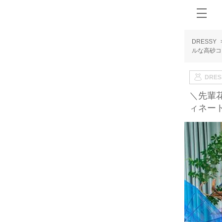
DRESSY
ルな高砂コ
DRE
＼先輩
ィネー