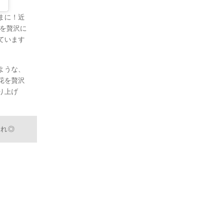
まに！近
花を贅沢に
ています
ような、
花を贅沢
り上げ
あれ◎