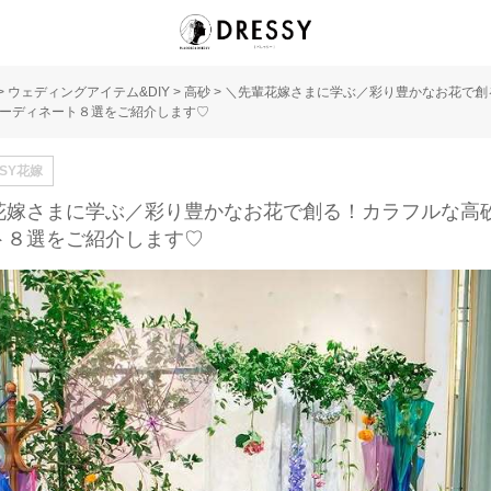
>
ウェディングアイテム&DIY
>
高砂
>
＼先輩花嫁さまに学ぶ／彩り豊かなお花で創
ーディネート８選をご紹介します♡
SSY花嫁
花嫁さまに学ぶ／彩り豊かなお花で創る！カラフルな高
ト８選をご紹介します♡