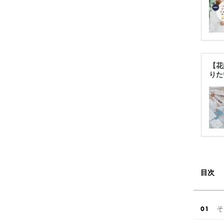
【花
りた
目次
そ