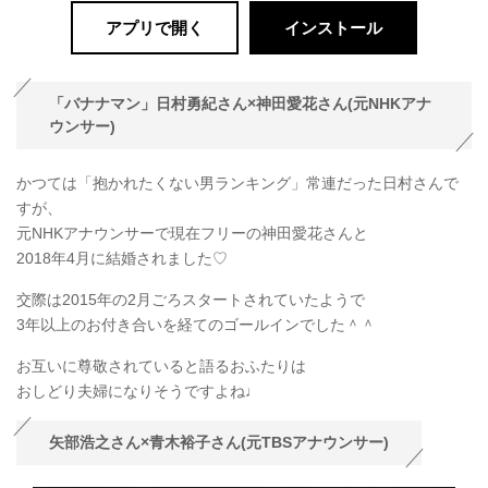
アプリで開く
インストール
「バナナマン」日村勇紀さん×神田愛花さん(元NHKアナ
ウンサー)
かつては「抱かれたくない男ランキング」常連だった日村さんで
すが、
元NHKアナウンサーで現在フリーの神田愛花さんと
2018年4月に結婚されました♡
交際は2015年の2月ごろスタートされていたようで
3年以上のお付き合いを経てのゴールインでした＾＾
お互いに尊敬されていると語るおふたりは
おしどり夫婦になりそうですよね♩
矢部浩之さん×青木裕子さん(元TBSアナウンサー)