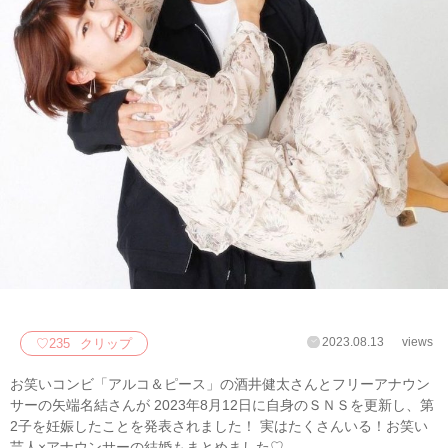
2023.08.13
views
♡
235
クリップ
お笑いコンビ「アルコ＆ピース」の酒井健太さんとフリーアナウン
サーの矢端名結さんが 2023年8月12日に自身のＳＮＳを更新し、第
2子を妊娠したことを発表されました！ 実はたくさんいる！お笑い
芸人×アナウンサーの結婚もまとめました♡