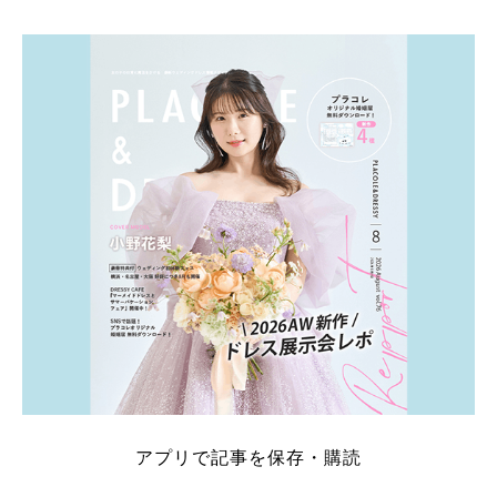
そこでこの記事では、【2026年8月最新】結婚式場見
学キャンペーン特典ランキングを公開！ 比較サイ
ト：プラコレ、ゼクシィ、ハナユメ、マイナビ 掲載
内容：特典金額・条件・応募方法・注意点 「どこが
一番お得？」「プラコレの特典は？」といった疑問も
解決します。 まずは診断で候補を絞れる「ウェディ
ング診断」か、体験型 […]
続きを読む
アプリで記事を保存・購読