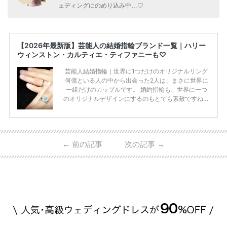
ェディングにのめり込み中…♡
【2026年最新版】芸能人の結婚指輪ブランド一覧｜ハリー
ウィンストン・カルティエ・ティファニーも♡
芸能人結婚指輪｜世界に1つだけのオリジナルリング
何億といる人の中から出会った2人は、まさに世界に
一組だけのカップルです。 婚約指輪も、世界に一つ
のオリジナルデザインにするのもとても素敵ですね♡
お二人を象徴する物や事を、形で表したり、好きなも
のを形にするのも想い出になります。 上戸彩さん・H
IROさんの婚約指輪 出典:オスカープロモーション公式
HPより引用 2011年9月に結婚した女優の上戸彩さん
←
前の記事
次の記事
→
とEXILEのHIROさん。 上戸さんに贈った婚約指輪
は、HIROさんの お知り合いのデザイナーに頼んだ特
注品とのこと。 ダイヤモンドがたくさん散りばめら
れているそうです。 神田うのさん・西村拓郎さ […]
続きを読む