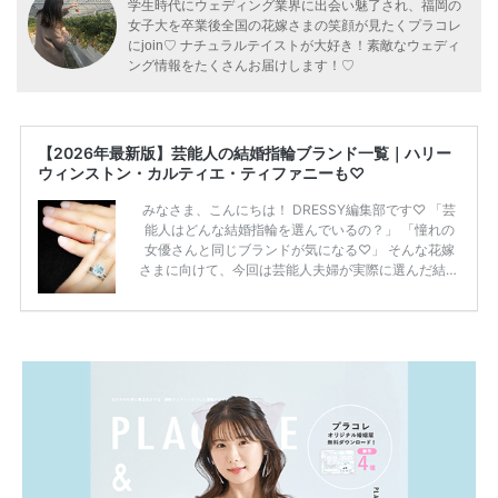
学生時代にウェディング業界に出会い魅了され、福岡の
女子大を卒業後全国の花嫁さまの笑顔が見たくプラコレ
にjoin♡ ナチュラルテイストが大好き！素敵なウェディ
ング情報をたくさんお届けします！♡
【2026年最新版】芸能人の結婚指輪ブランド一覧｜ハリー
ウィンストン・カルティエ・ティファニーも♡
みなさま、こんにちは！ DRESSY編集部です♡ 「芸
能人はどんな結婚指輪を選んでいるの？」 「憧れの
女優さんと同じブランドが気になる♡」 そんな花嫁
さまに向けて、今回は芸能人夫婦が実際に選んだ結婚
指輪・婚約指輪をブランド別にまとめました！ ハリ
ーウィンストンやカルティエ、ティファニーなど世界
的ハイブランドから、俄（NIWAKA）やI-PRIMOなど
日本で人気のブランドまで幅広くご紹介。 さらに、
・愛用している芸能人夫婦 ・リングの特徴や魅力 ・
推定価格帯 ・花嫁人気が高い理由 などもあわせて解
説していきます♡ 「芸能人の結婚指輪ってやっぱり
高い？」 「手が届くブランドもある？」 「人気ブラ
[…]
続きを読む