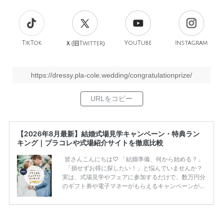
TikTok
旧
YouTube
Instagram
Ｘ(
Twitter)
https://dressy.pla-cole.wedding/congratulationprize/
【2026年8月最新】結婚式場見学キャンペーン・特典ラン
キング｜プラコレや式場紹介サイトを徹底比較
皆さんこんにちは♡ 「結婚準備、何から始める？」
「損せずお得に探したい！」と悩んでいませんか？
実は、式場見学やフェアに参加するだけで、数万円分
のギフト券や電子マネーがもらえるキャンペーンがあ
ります。 ただし、サイトごとに特典額や条件が違う
ため、比較せずに選ぶと損をしてしまうことも……。
そこでこの記事では、【2026年8月最新】結婚式場見
学キャンペーン特典ランキングを公開！ 比較サイ