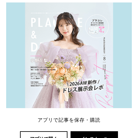
ト：プラコレ、ゼクシィ、ハナユメ、マイナビ 掲載
内容：特典金額・条件・応募方法・注意点 「どこが
一番お得？」「プラコレの特典は？」といった疑問も
解決します。 まずは診断で候補を絞れる「ウェディ
ング診断」か、体験型 […]
続きを読む
アプリで記事を保存・購読