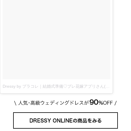
Dressy by プラコレ｜結婚式準備♡プレ花嫁アプリさん(@placolewedding)がシェアした投稿