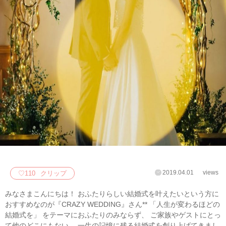
2019.04.01
views
♡
110
クリップ
みなさまこんにちは！ おふたりらしい結婚式を叶えたいという方に
おすすめなのが『CRAZY WEDDING』さん** 「人生が変わるほどの
結婚式を」 をテーマにおふたりのみならず、 ご家族やゲストにとっ
て他のどこにもない、 一生の記憶に残る結婚式を創り上げてきまし