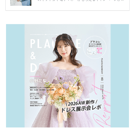
ります。 ただし、サイトごとに特典額や条件が違う
ため、比較せずに選ぶと損をしてしまうことも……。
そこでこの記事では、【2026年8月最新】結婚式場見
学キャンペーン特典ランキングを公開！ 比較サイ
ト：プラコレ、ゼクシィ、ハナユメ、マイナビ 掲載
内容：特典金額・条件・応募方法・注意点 「どこが
一番お得？」「プラコレの特典は？」といった疑問も
解決します。 まずは診断で候補を絞れる「ウェディ
ング診断」か、体験型 […]
続きを読む