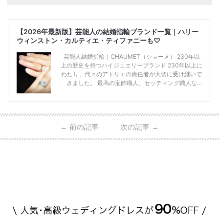
【2026年最新版】芸能人の結婚指輪ブランド一覧｜ハリー
ウィンストン・カルティエ・ティファニーも♡
芸能人結婚指輪｜CHAUMET（ショーメ） 230年以
上の歴史を持つハイジュエリーブランド 230年以上に
わたり、代々のアトリエの責任者が大切に受け継いで
きました。 最高の宝飾職人、セッティング職人な
ど、 ジュエリー製作にかかわる人々が、厳選された
高品質の宝石を扱っています。 至高のデザインと品
質にうっとりしてしまうブランドです♡ 矢沢心さ
ん・魔裟斗さんの婚約指輪 魔裟斗さんが矢沢さんに
←
前の記事
次の記事
→
贈られた指輪は1カラットのものです。 ショーメの価
格相場は30万～60万ですが、 高いものだと数百万円
程です。1カラットが約200万円なので、 魔裟斗さん
が選んだ指輪は200万円以上のものだと想定できま
す。 【 […]
続きを読む