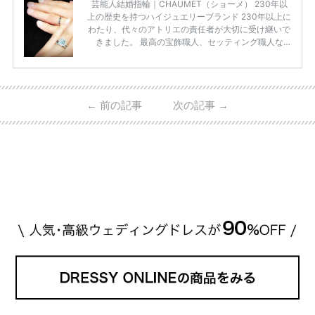
芸能人結婚指輪｜CHAUMET（ショーメ） 230年以
上の歴史を持つハイジュエリーブランド 230年以上に
わたり、代々のアトリエの責任者が大切に受け継いで
きました。 最高の宝飾職人、セッティング職人な
ど、 ジュエリー製作にかかわる人々が、厳選された
高品質の宝石を扱っています。 至高のデザインと品
質にうっとりしてしまうブランドです♡ 矢沢心さ
ん・魔裟斗さんの婚約指輪 魔裟斗さんが矢沢さんに
←
前の記事
次の記事
→
贈られた指輪は1カラットのものです。 ショーメの価
格相場は30万～60万ですが、 高いものだと数百万円
程です。1カラットが約200万円なので、 魔裟斗さん
が選んだ指輪は200万円以上のものだと想定できま
す。 【 […]
続きを読む