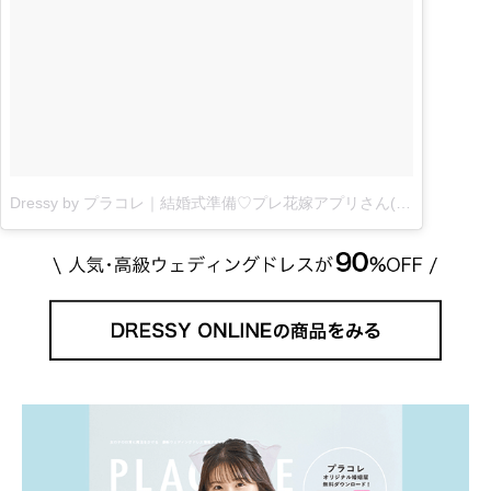
Dressy by プラコレ｜結婚式準備♡プレ花嫁アプリさん(@placolewedding)がシェアした投稿