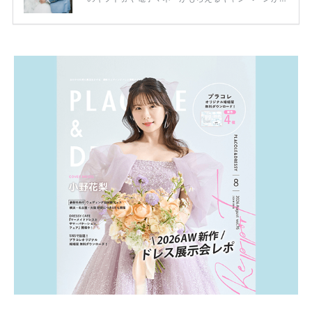
ります。 ただし、サイトごとに特典額や条件が違う
ため、比較せずに選ぶと損をしてしまうことも……。
そこでこの記事では、【2026年8月最新】結婚式場見
学キャンペーン特典ランキングを公開！ 比較サイ
ト：プラコレ、ゼクシィ、ハナユメ、マイナビ 掲載
内容：特典金額・条件・応募方法・注意点 「どこが
一番お得？」「プラコレの特典は？」といった疑問も
解決します。 まずは診断で候補を絞れる「ウェディ
ング診断」か、体験型 […]
続きを読む