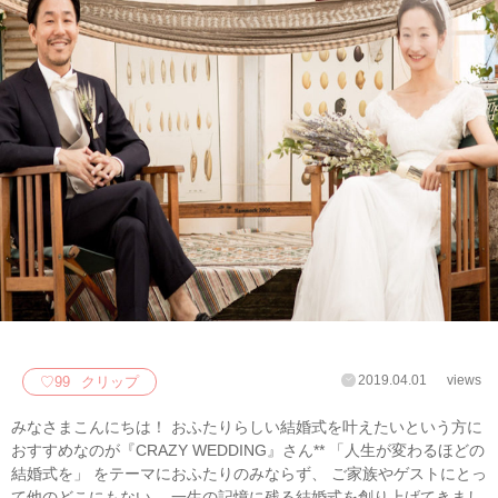
2019.04.01
views
♡
99
クリップ
みなさまこんにちは！ おふたりらしい結婚式を叶えたいという方に
おすすめなのが『CRAZY WEDDING』さん** 「人生が変わるほどの
結婚式を」 をテーマにおふたりのみならず、 ご家族やゲストにとっ
て他のどこにもない、 一生の記憶に残る結婚式を創り上げてきまし