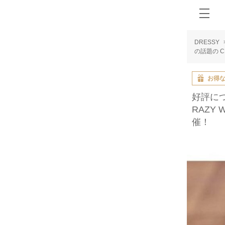
DRESSY
の話題の C
お得
好評につ
RAZY
催！