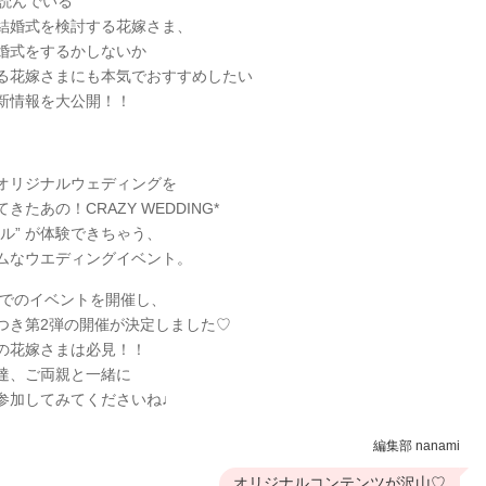
yを読んでいる
結婚式を検討する花嫁さま、
婚式をするかしないか
る花嫁さまにも本気でおすすめしたい
新情報を大公開！！
オリジナルウェディングを
きたあの！CRAZY WEDDING*
アル” が体験できちゃう、
ムなウエディングイベント。
京でのイベントを開催し、
つき第2弾の開催が決定しました♡
の花嫁さまは必見！！
達、ご両親と一緒に
参加してみてくださいね♩
編集部 nanami
オリジナルコンテンツが沢山♡