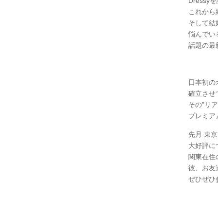
Dress
これから
そして結
悩んでい
話題の最
日本初の
確立させて
その”リ
プレミア
先月 東
大好評に
関東在住
彼、お友
ぜひぜひ