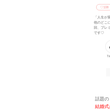
♡
108
「人生が
他のどこ
回、プレ
です♡
Ti
話題の 
結婚式