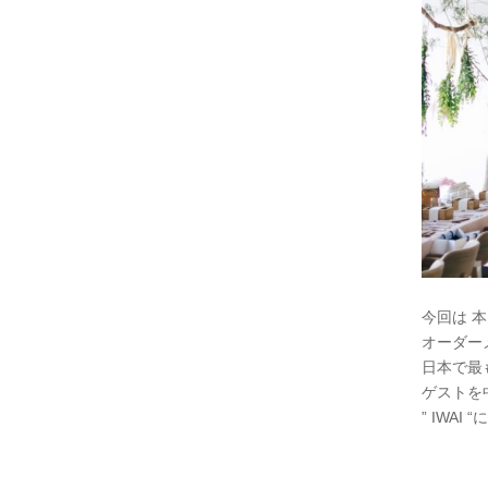
今回は 
オーダー
日本で最も
ゲストを
” IWA