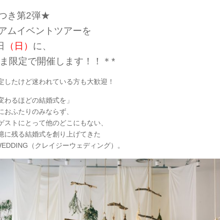
つき第2弾★
アムイベントツアーを
日
（日）
に、
さま限定で開催します！！＊*
定したけど迷われている方も大歓迎！
変わるほどの結婚式を」
におふたりのみならず、
ゲストにとって他のどこにもない、
憶に残る結婚式を創り上げてきた
 WEDDING（クレイジーウェディング）。