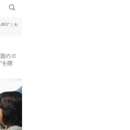
限定* ］あ
題の C
ト”を開