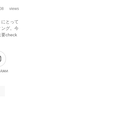
08
views
トにとって
ィング。今
check
gram