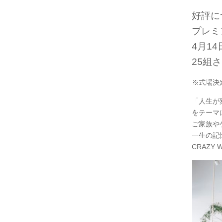
好評に
プレミ
4月14
25組
※式場決
「人生が
をテーマ
ご家族や
一生の記
CRAZY