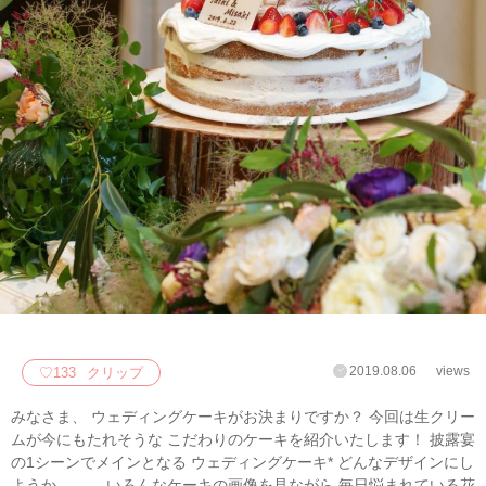
2019.08.06
views
♡
133
クリップ
みなさま、 ウェディングケーキがお決まりですか？ 今回は生クリー
ムが今にもたれそうな こだわりのケーキを紹介いたします！ 披露宴
の1シーンでメインとなる ウェディングケーキ* どんなデザインにし
ようか、、、 いろんなケーキの画像を見ながら 毎日悩まれている花