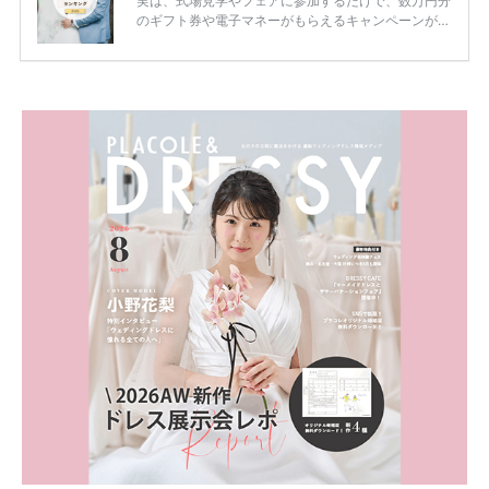
実は、式場見学やフェアに参加するだけで、数万円分
のギフト券や電子マネーがもらえるキャンペーンがあ
ります。 ただし、サイトごとに特典額や条件が違う
ため、比較せずに選ぶと損をしてしまうことも……。
そこでこの記事では、【2026年8月最新】結婚式場見
学キャンペーン特典ランキングを公開！ 比較サイ
ト：プラコレ、ゼクシィ、ハナユメ、マイナビ 掲載
内容：特典金額・条件・応募方法・注意点 「どこが
一番お得？」「プラコレの特典は？」といった疑問も
解決します。 まずは診断で候補を絞れる「ウェディ
ング診断」か、体験型 […]
続きを読む