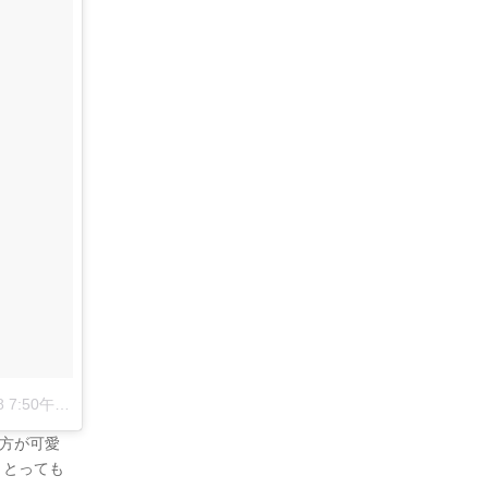
50午後 PDT|
方が可愛
ととっても