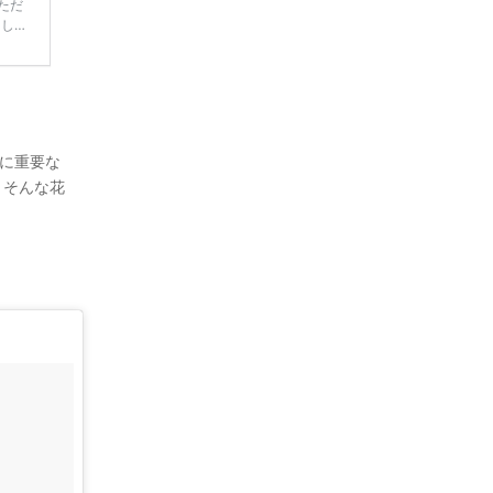
ただ
てしま
学キャ
ハナユ
一番お
断で候
に重要な
 そんな花