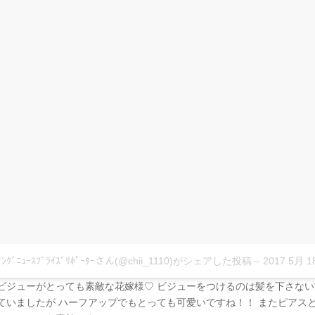
ﾞｨﾝｸﾞﾆｭｰｽﾌﾞﾗｲｽﾞﾘﾎﾟｰﾀｰさん(@chii_1110)がシェアした投稿
–
2017 5月 18 7:
ビジューがとっても素敵な花嫁様♡ ビジューをつけるのは髪を下さない
ていましたが ハーフアップでもとっても可愛いですね！！ またピアス