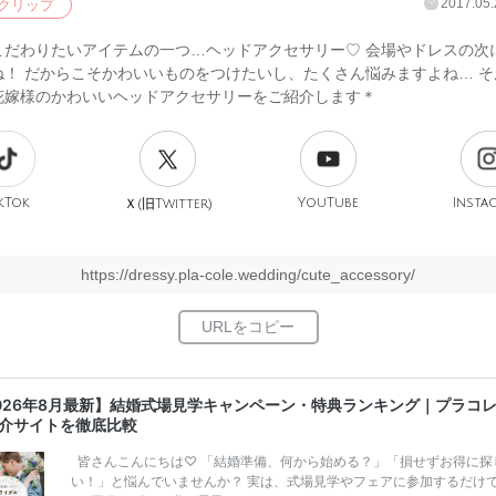
2017.05.
クリップ
こだわりたいアイテムの一つ…ヘッドアクセサリー♡ 会場やドレスの次
ね！ だからこそかわいいものをつけたいし、たくさん悩みますよね… そ
花嫁様のかわいいヘッドアクセサリーをご紹介します＊
kTok
旧
YouTube
Insta
Ｘ(
Twitter)
https://dressy.pla-cole.wedding/cute_accessory/
026年8月最新】結婚式場見学キャンペーン・特典ランキング｜プラコ
介サイトを徹底比較
皆さんこんにちは♡ 「結婚準備、何から始める？」「損せずお得に探
い！」と悩んでいませんか？ 実は、式場見学やフェアに参加するだけ