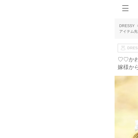
DRESSY
アイテム先
DRE
♡♡か
嫁様か