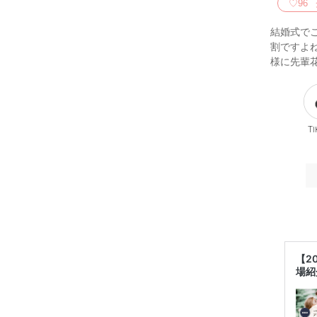
♡
96
結婚式で
割ですよ
様に先輩
Ti
【2
場紹