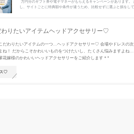
万円分のギフト券や電子マネーがもらえるキャンペーンがあります。 
し、サイトごとに特典額や条件が違うため、比較せずに選ぶと損をし
うことも……。 そこでこの記事では、【2026年8月最新】結婚式場見
ンペーン特典ランキングを公開！ 比較サイト：プラコレ、ゼクシィ、
メ、マイナビ 掲載内容：特典金額・条件・応募方法・注意点 「どこが
得？」「プラコレの特典は？」といった疑問も解決します。 まずは診
だわりたいアイテムヘッドアクセサリー♡
補を絞れる「ウェディング診断」か、体験型 […]
続きを読む
こだわりたいアイテムの一つ…ヘッドアクセサリー♡ 会場やドレスの次
よね！ だからこそかわいいものをつけたいし、たくさん悩みますよね…
輩花嫁様のかわいいヘッドアクセサリーをご紹介します＊*
ス♡