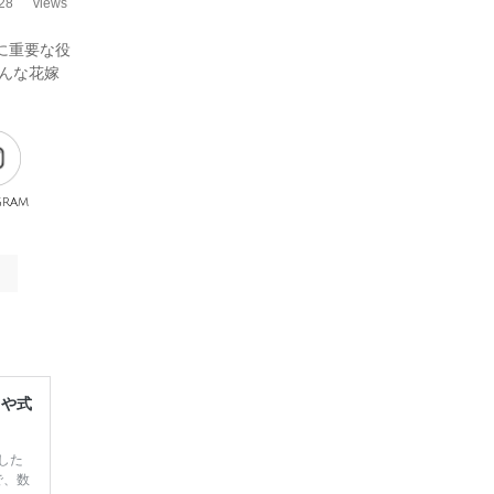
28
views
に重要な役
んな花嫁
gram
レや式
した
で、数