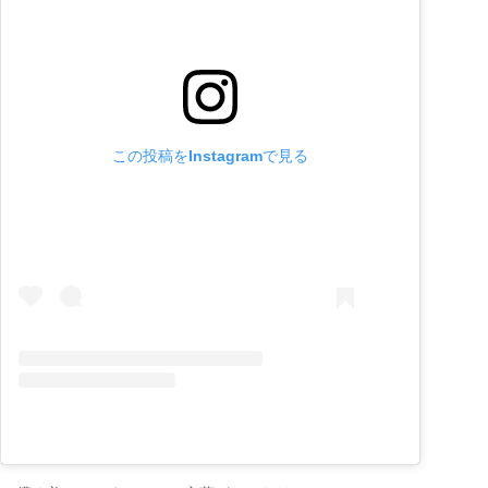
この投稿をInstagramで見る