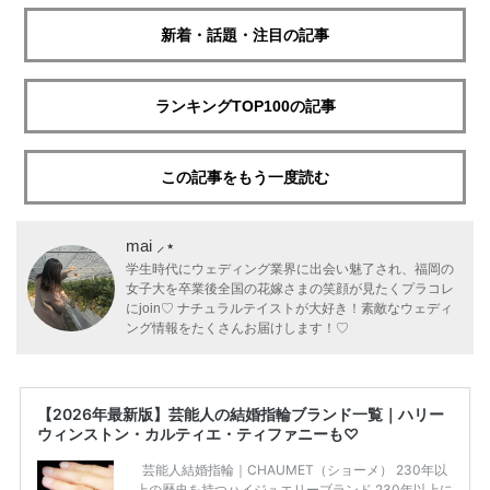
新着・話題・注目の記事
ランキングTOP100の記事
この記事をもう一度読む
mai ⸝⋆
学生時代にウェディング業界に出会い魅了され、福岡の
女子大を卒業後全国の花嫁さまの笑顔が見たくプラコレ
にjoin♡ ナチュラルテイストが大好き！素敵なウェディ
ング情報をたくさんお届けします！♡
【2026年最新版】芸能人の結婚指輪ブランド一覧｜ハリー
ウィンストン・カルティエ・ティファニーも♡
芸能人結婚指輪｜CHAUMET（ショーメ） 230年以
上の歴史を持つハイジュエリーブランド 230年以上に