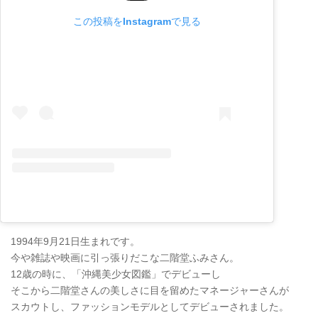
この投稿をInstagramで見る
1994年9月21日生まれです。
今や雑誌や映画に引っ張りだこな二階堂ふみさん。
12歳の時に、「沖縄美少女図鑑」でデビューし
そこから二階堂さんの美しさに目を留めたマネージャーさんが
スカウトし、ファッションモデルとしてデビューされました。