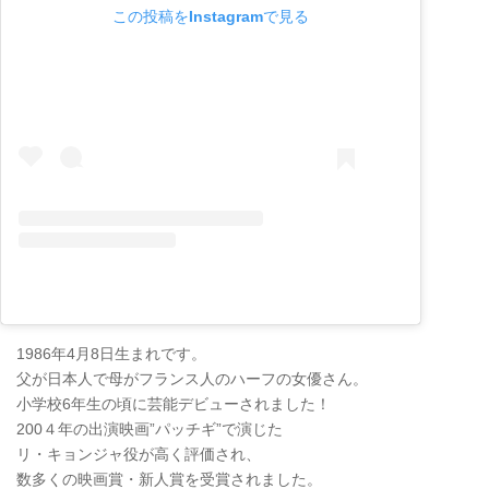
この投稿をInstagramで見る
1986年4月8日生まれです。
父が日本人で母がフランス人のハーフの女優さん。
小学校6年生の頃に芸能デビューされました！
200４年の出演映画”パッチギ”で演じた
リ・キョンジャ役が高く評価され、
数多くの映画賞・新人賞を受賞されました。