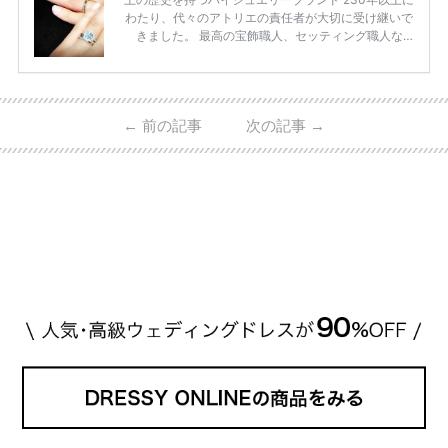
わたり、代々のアトリエの責任者が大切に受け継いで
きました。 最高の宝飾職人、セッティング職人な
ど、 ジュエリー製作にかかわる人々が、厳選された
高品質の宝石を扱っています。 至高のデザインと品
質にうっとりしてしまうブランドです♡ 矢沢心さ
ん・魔裟斗さんの婚約指輪 魔裟斗さんが矢沢さんに
←
前の記事
次の記事
→
贈られた指輪は1カラットのものです。 ショーメの価
格相場は30万～60万ですが、 高いものだと数百万円
程です。1カラットが約200万円なので、 魔裟斗さん
が選んだ指輪は200万円以上のものだと想定できま
す。 【 […]
続きを読む