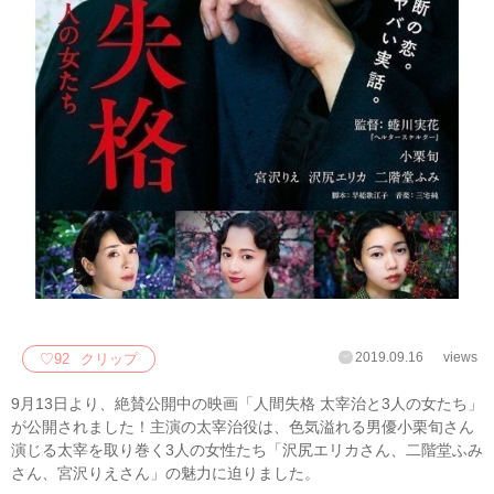
2019.09.16
views
♡
92
クリップ
9月13日より、絶賛公開中の映画「人間失格 太宰治と3人の女たち」
が公開されました！主演の太宰治役は、色気溢れる男優小栗旬さん
演じる太宰を取り巻く3人の女性たち「沢尻エリカさん、二階堂ふみ
さん、宮沢りえさん」の魅力に迫りました。