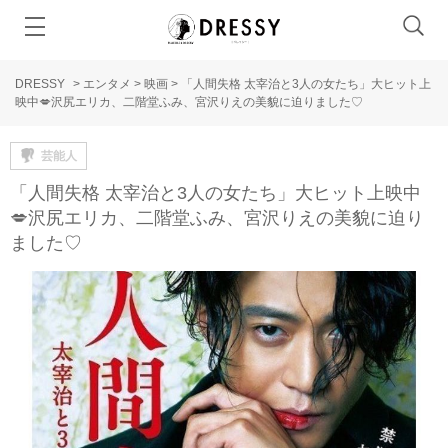
DRESSY
>
エンタメ
>
映画
>
「人間失格 太宰治と3人の女たち」大ヒット上
映中💋沢尻エリカ、二階堂ふみ、宮沢りえの美貌に迫りました♡
芸能人
「人間失格 太宰治と3人の女たち」大ヒット上映中
💋沢尻エリカ、二階堂ふみ、宮沢りえの美貌に迫り
ました♡