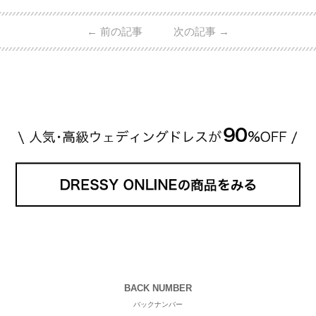
的ハイブランドから、俄（NIWAKA）やI-PRIMOなど
日本で人気のブランドまで幅広くご紹介。 さらに、
←
前の記事
次の記事
→
・愛用している芸能人夫婦 ・リングの特徴や魅力 ・
推定価格帯 ・花嫁人気が高い理由 などもあわせて解
説していきます♡ 「芸能人の結婚指輪ってやっぱり
高い？」 「手が届くブランドもある？」 「人気ブラ
[…]
続きを読む
BACK NUMBER
バックナンバー