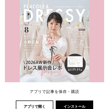
ト：プラコレ、ゼクシィ、ハナユメ、マイナビ 掲載
内容：特典金額・条件・応募方法・注意点 「どこが
一番お得？」「プラコレの特典は？」といった疑問も
解決します。 まずは診断で候補を絞れる「ウェディ
ング診断」か、体験型 […]
続きを読む
アプリで記事を保存・購読
アプリで開く
インストール