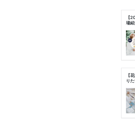
【2
場紹
【花
りた