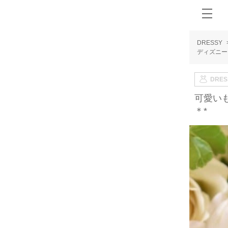
DRESSY
ディズニー
DRE
可愛い
＊*