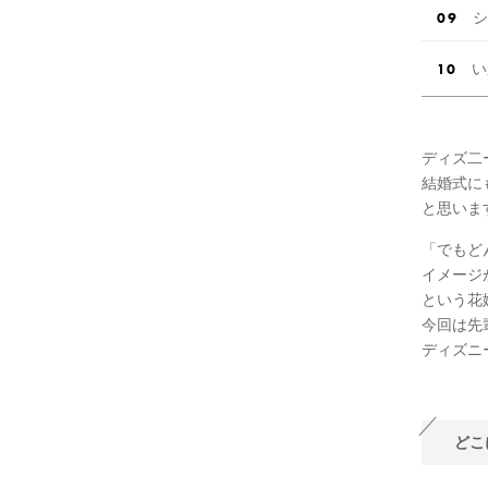
シ
い
ディズ二
結婚式に
と思いま
「でもど
イメージ
という花
今回は先
ディズニ
どこ