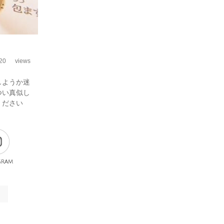
20
views
しようか迷
つい真似し
ください
gram