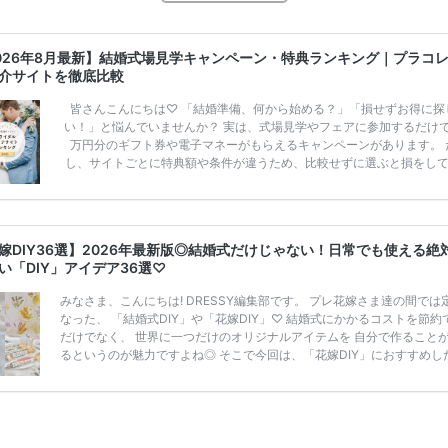
026年8月最新】結婚式場見学キャンペーン・特典ランキング｜プラコ
介サイトを徹底比較
皆さんこんにちは♡ 「結婚準備、何から始める？」「損せずお得に探
い！」と悩んでいませんか？ 実は、式場見学やフェアに参加するだけ
万円分のギフト券や電子マネーがもらえるキャンペーンがあります。 
し、サイトごとに特典額や条件が違うため、比較せずに選ぶと損をし
うことも……。 そこでこの記事では、【2026年8月最新】結婚式場見
ンペーン特典ランキングを公開！ 比較サイト：プラコレ、ゼクシィ、
メ、マイナビ 掲載内容：特典金額・条件・応募方法・注意点 「どこが
得？」「プラコレの特典は？」といった疑問も解決します。 まずは診
嫁DIY36選】2026年最新版◎結婚式だけじゃない！日常でも使える絶
補を絞れる「ウェディング診断」か、体験型 […]
続きを読む
い「DIY」アイデア36選♡
みなさま、こんにちは! DRESSY編集部です。 プレ花嫁さま達の間では
なった、 「結婚式DIY」や「花嫁DIY」♡ 結婚式にかかるコストを節約
だけでなく、 世界に一つだけのオリジナルアイテムを 自分で作ること
るというのが魅力ですよね◎ そこで今回は、「花嫁DIY」におすすめし
定番アイテムからトレンドのおしゃれアイテムまで まとめてご紹介しま
ぜひ最後までcheckして オリジナルアイテムを作ってみてくださいね◎
嫁必見／今月の式場探しで特典が貰えるサイトランキング♡ 【7月はと
豪華◎*】式場探しで特典が貰えるサイトランキング♡♥各社のキャン
内容をま […]
続きを読む