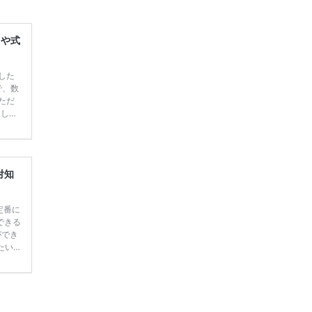
レや式
した
で、数
ただ
てしま
学キャ
ハナユ
一番お
断で候
対知
定番に
できる
ができ
たい
す♡
 ＼花
っても
ペーン