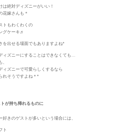
けは絶対ディズニーがいい！
の花嫁さんも＊
ストもわくわくの
ングケーキ♬
さを出せる場面でもありますよね*
ディズニーにすることはできなくても…
も、
ディズニーで可愛らしくするなら
られそうですよね＊*
ストが持ち帰れるものに
ー好きのゲストが多いという場合には、
フト