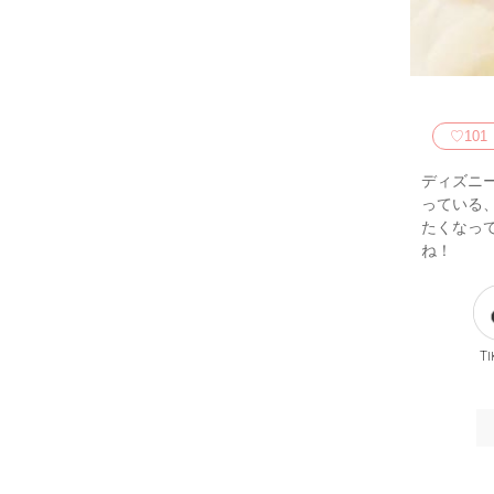
♡
101
ディズニ
っている
たくなっ
ね！
Ti