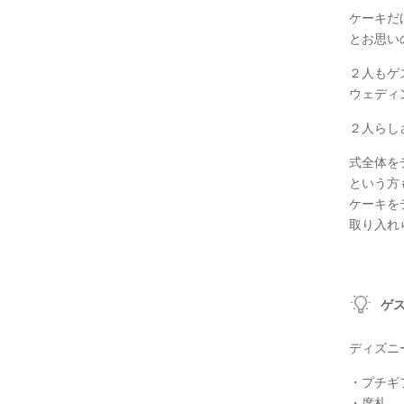
ケーキだ
とお思い
２人もゲ
ウェディ
２人らし
式全体を
という方
ケーキを
取り入れ
ゲ
ディズニ
・プチギ
・席札