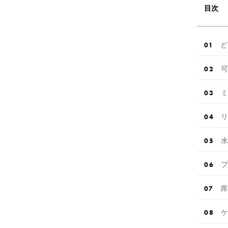
目次
ど
可
ミ
リ
水
プ
席
ケ