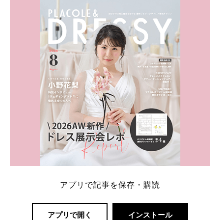
ト：プラコレ、ゼクシィ、ハナユメ、マイナビ 掲載
内容：特典金額・条件・応募方法・注意点 「どこが
一番お得？」「プラコレの特典は？」といった疑問も
解決します。 まずは診断で候補を絞れる「ウェディ
ング診断」か、体験型 […]
続きを読む
アプリで記事を保存・購読
アプリで開く
インストール