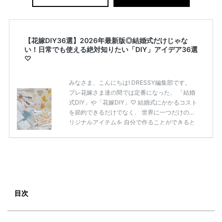
【花嫁DIY36選】2026年最新版◎結婚式だけじゃな
い！日常でも使える絶対知りたい「DIY」アイデア36選
♡
みなさま、こんにちは! DRESSY編集部です。
プレ花嫁さま達の間では定番になった、 「結婚
式DIY」や「花嫁DIY」♡ 結婚式にかかるコスト
を節約できるだけでなく、 世界に一つだけのオ
リジナルアイテムを 自分で作ることができると
いうのが魅力ですよね◎ そこで今回は、「花嫁
DIY」におすすめしたい 定番アイテムからトレ
ンドのおしゃれアイテムまで まとめてご紹介し
ます♡ ぜひ最後までcheckして オリジナルアイ
テムを作ってみてくださいね◎ ＼花嫁必見／今
月の式場探しで特典が貰えるサイトランキング
♡ 【7月はとっても豪華◎*】式場探しで特典が
目次
貰えるサイトランキング♡♥各社のキャンペー
ン内容をま […]
続きを読む