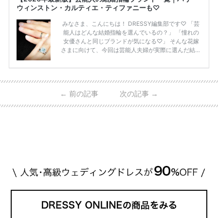
ウィンストン・カルティエ・ティファニーも♡
みなさま、こんにちは！ DRESSY編集部です♡ 「芸
能人はどんな結婚指輪を選んでいるの？」 「憧れの
女優さんと同じブランドが気になる♡」 そんな花嫁
さまに向けて、今回は芸能人夫婦が実際に選んだ結婚
指輪・婚約指輪をブランド別にまとめました！ ハリ
ーウィンストンやカルティエ、ティファニーなど世界
的ハイブランドから、俄（NIWAKA）やI-PRIMOなど
日本で人気のブランドまで幅広くご紹介。 さらに、
←
前の記事
次の記事
→
・愛用している芸能人夫婦 ・リングの特徴や魅力 ・
推定価格帯 ・花嫁人気が高い理由 などもあわせて解
説していきます♡ 「芸能人の結婚指輪ってやっぱり
高い？」 「手が届くブランドもある？」 「人気ブラ
[…]
続きを読む