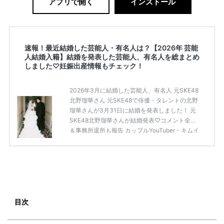
アプリで開く
インストール
速報！最近結婚した芸能人・有名人は？【2026年 芸能
人結婚入籍】結婚を発表した芸能人、有名人を総まとめ
しました♡妊娠出産情報もチェック！
2026年3月に結婚した芸能人、有名人 元SKE48
北野瑠華さん 元SKE48で俳優・タレントの北野
瑠華さんが3月31日に結婚を発表しました！ 元
SKE48北野瑠華さんが結婚発表♡コメント全文
＆事務所退所も報告 カップルYouTuber・キムイ
オハウス 大人気カップルYouTuber「キムイオハ
ウス」が2026年3月30日にSNSとYouTubeで結
婚を発表しました。 入籍したのは2025年10月7
日と報告しています。 YouTuber・キムイオハウ
スが結婚を発表！交際期間や馴れ初め・スイス
でのプロポーズも話題に 満島ひかりさん＆モデ
ルの浅野啓介さん 俳優の満島ひかりさんとモデ
目次
ルの浅野啓介さん […]
続きを読む