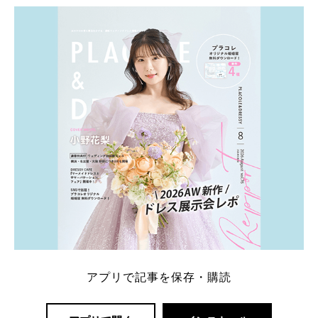
ト：プラコレ、ゼクシィ、ハナユメ、マイナビ 掲載
内容：特典金額・条件・応募方法・注意点 「どこが
一番お得？」「プラコレの特典は？」といった疑問も
解決します。 まずは診断で候補を絞れる「ウェディ
ング診断」か、体験型 […]
続きを読む
アプリで記事を保存・購読