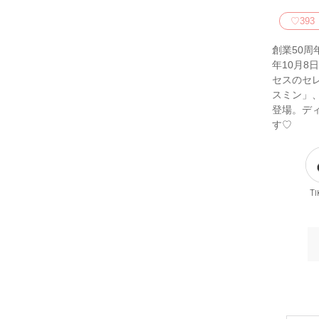
♡
393
創業50周
年10月
セスのセ
スミン」
登場。デ
す♡
Ti