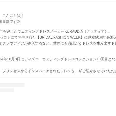
、こんにちは！
Y編集部です◎
周年を迎えたウェディングドレスメーカーKURAUDIA（クラディア）。
ロセロナにて開催された【BRIDAL FASHION WEEK】に創立50周年を
てクラウディアが参入するなど、世界にも羽ばたくドレスを生み出すド
。
024年10月8日にディズニーウェディングドレスコレクション10回目と
ープリンセスからインスパイアされたドレスを一挙ご紹介させていただ