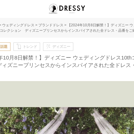
>
ウェディングドレス
>
ブランドドレス
>
【2024年10月8日解禁！】ディズニー 
thコレクション ディズニープリンセスからインスパイアされた全ドレス・品番をご
・話題
トレンド
ディズニー
4年10月8日解禁！】ディズニー ウェディングドレス10t
ディズニープリンセスからインスパイアされた全ドレス
！