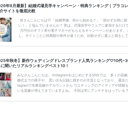
026年8月最新】結婚式場見学キャンペーン・特典ランキング｜プラコ
介サイトを徹底比較
皆さんこんにちは♡ 「結婚準備、何から始める？」「損せずお得に探
い！」と悩んでいませんか？ 実は、式場見学やフェアに参加するだけ
万円分のギフト券や電子マネーがもらえるキャンペーンがあります。 
し、サイトごとに特典額や条件が違うため、比較せずに選ぶと損をし
うことも……。 そこでこの記事では、【2026年8月最新】結婚式場見
ンペーン特典ランキングを公開！ 比較サイト：プラコレ、ゼクシィ、
メ、マイナビ 掲載内容：特典金額・条件・応募方法・注意点 「どこが
得？」「プラコレの特典は？」といった疑問も解決します。 まずは診
025年秋冬】新作ウェディングドレスブランド人気ランキング♡10代~3
補を絞れる「ウェディング診断」か、体験型 […]
続きを読む
名に聞いたリアルランキングベスト10！
みなさんこんにちは。 InstagramをはじめとするSNSでは、 多くの花
婚式までの様子や、 思い出を記録に残すのが主流となっており、 最近だと
tagramで先輩花嫁やアカウントから ウエディングのアイディアや情報
いる花嫁が増えてきていますよね。 ​ 今回は常にアンテナをはっている Ti
k、Instagramユーザー768名が 2025年秋冬新作ドレスコレクションの
票に参加しました。 こちらの記事では集計結果をリアルなランキングに
めています。 (※2025年8月の調査結果です) ​​ ドレスのこだわりに関す
ケートでは、 全体の86％の女性がドレスにこ […]
続きを読む