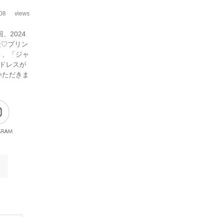
08
views
、2024
表♡プリン
」、「ジャ
ドレスが
いただきま
gram