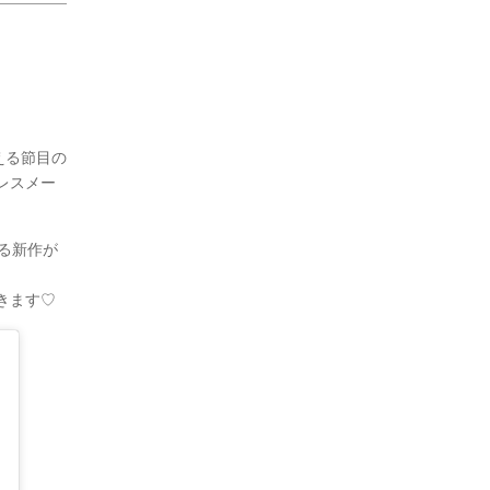
迎える節目の
レスメー
なる新作が
きます♡