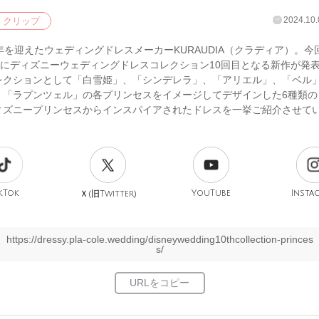
2024.10.
クリップ
年を迎えたウェディングドレスメーカーKURAUDIA（クラディア）。今回
8日にディズニーウェディングドレスコレクション10回目となる新作が発
レクションとして「白雪姫」、「シンデレラ」、「アリエル」、「ベル
、「ラプンツェル」の各プリンセスをイメージしてデザインした6種類の
ィズニープリンセスからインスパイアされたドレスを一挙ご紹介させて
kTok
旧
YouTube
Insta
Ｘ(
Twitter)
https://dressy.pla-cole.wedding/disneywedding10thcollection-princes
s/