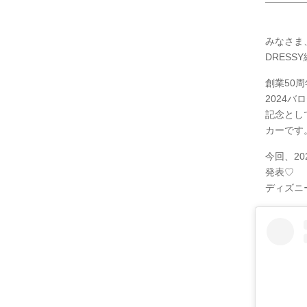
みなさま
DRESS
創業50
2024バ
記念とし
カーです
今回、2
発表♡
ディズニ