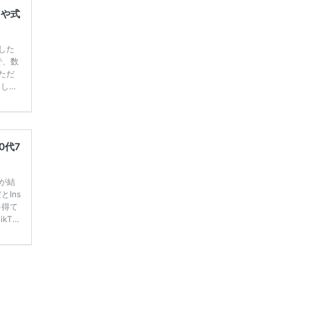
レや式
した
で、数
ただ
てしま
学キャ
ハナユ
一番お
断で候
0代7
嫁が結
Ins
を得て
kTo
 人気投
まと
るアン