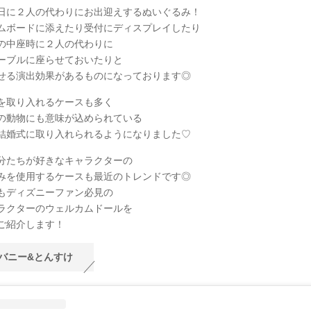
日に２人の代わりにお出迎えするぬいぐるみ！
ムボードに添えたり受付にディスプレイしたり
の中座時に２人の代わりに
ーブルに座らせておいたりと
せる演出効果があるものになっております◎
を取り入れるケースも多く
の動物にも意味が込められている
結婚式に取り入れられるようになりました♡
分たちが好きなキャラクターの
みを使用するケースも最近のトレンドです◎
もディズニーファン必見の
ラクターのウェルカムドールを
ご紹介します！
バニー&とんすけ