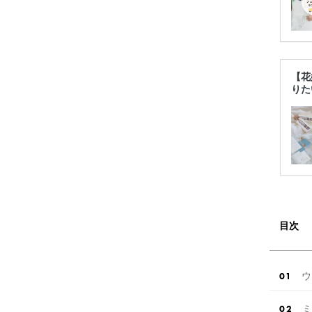
【花
りた
目次
ウ
ミ