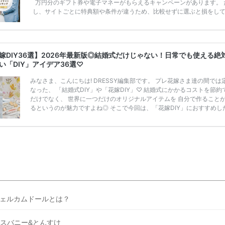
万円分のギフト券や電子マネーがもらえるキャンペーンがあります。 
し、サイトごとに特典額や条件が違うため、比較せずに選ぶと損をし
うことも……。 そこでこの記事では、【2026年8月最新】結婚式場見
ンペーン特典ランキングを公開！ 比較サイト：プラコレ、ゼクシィ、
メ、マイナビ 掲載内容：特典金額・条件・応募方法・注意点 「どこが
得？」「プラコレの特典は？」といった疑問も解決します。 まずは診
嫁DIY36選】2026年最新版◎結婚式だけじゃない！日常でも使える絶
補を絞れる「ウェディング診断」か、体験型 […]
続きを読む
い「DIY」アイデア36選♡
みなさま、こんにちは! DRESSY編集部です。 プレ花嫁さま達の間では
なった、 「結婚式DIY」や「花嫁DIY」♡ 結婚式にかかるコストを節約
だけでなく、 世界に一つだけのオリジナルアイテムを 自分で作ること
るというのが魅力ですよね◎ そこで今回は、「花嫁DIY」におすすめし
定番アイテムからトレンドのおしゃれアイテムまで まとめてご紹介しま
ぜひ最後までcheckして オリジナルアイテムを作ってみてくださいね◎
嫁必見／今月の式場探しで特典が貰えるサイトランキング♡ 【7月はと
豪華◎*】式場探しで特典が貰えるサイトランキング♡♥各社のキャン
内容をま […]
続きを読む
ェルカムドールとは？
スバニー&とんすけ