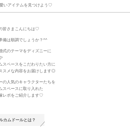
愛いアイテムを見つけよう♡
の皆さまこんにちは♡
準備は順調でしょうか？^^
婚式のテーマをディズニーに
や
ムスペースをこだわりたい方に
ススメな内容をお届けします◎
ーの人気のキャラクターたちを
ムスペースに取り入れた
嫁レポをご紹介します♡
ルカムドールとは？