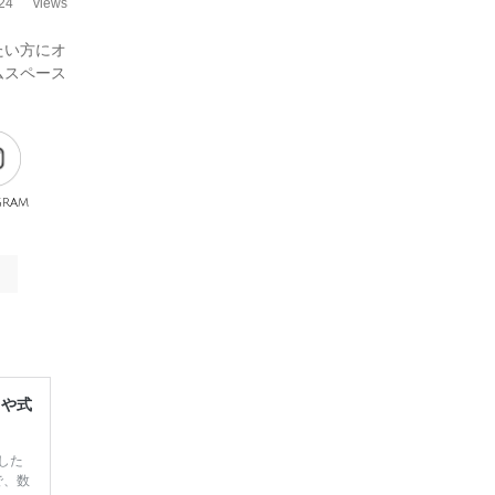
24
views
たい方にオ
ムスペース
gram
レや式
した
で、数