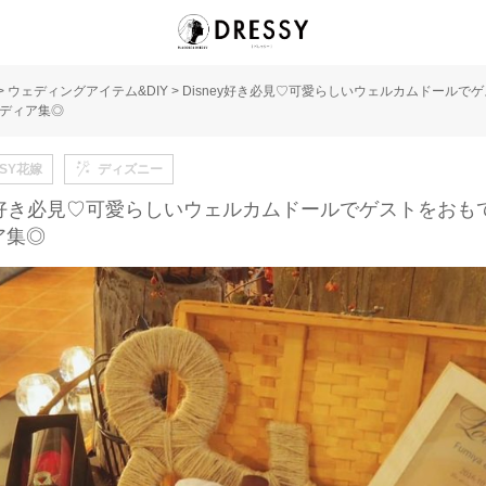
>
ウェディングアイテム&DIY
>
Disney好き必見♡可愛らしいウェルカムドールで
ディア集◎
SSY花嫁
ディズニー
ey好き必見♡可愛らしいウェルカムドールでゲストをおも
ア集◎