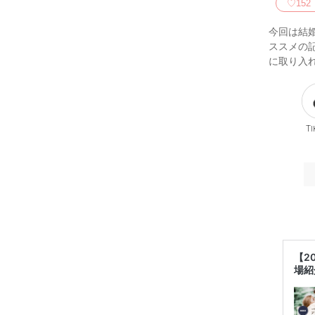
♡
152
今回は結
ススメの
に取り入
Ti
【2
場紹