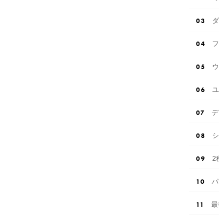
ダ
フ
ウ
ユ
デ
シ
2
パ
最