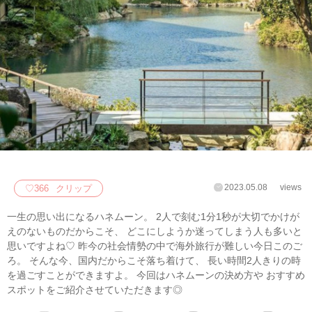
2023.05.08
views
♡
366
クリップ
一生の思い出になるハネムーン。 2人で刻む1分1秒が大切でかけが
えのないものだからこそ、 どこにしようか迷ってしまう人も多いと
思いですよね♡ 昨今の社会情勢の中で海外旅行が難しい今日このご
ろ。 そんな今、国内だからこそ落ち着けて、 長い時間2人きりの時
を過ごすことができますよ。 今回はハネムーンの決め方や おすすめ
スポットをご紹介させていただきます◎