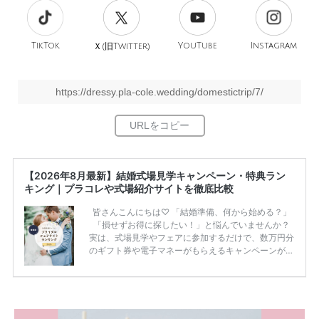
TikTok
旧
YouTube
Instagram
Ｘ(
Twitter)
https://dressy.pla-cole.wedding/domestictrip/7/
【2026年8月最新】結婚式場見学キャンペーン・特典ラン
キング｜プラコレや式場紹介サイトを徹底比較
皆さんこんにちは♡ 「結婚準備、何から始める？」
「損せずお得に探したい！」と悩んでいませんか？
実は、式場見学やフェアに参加するだけで、数万円分
のギフト券や電子マネーがもらえるキャンペーンがあ
ります。 ただし、サイトごとに特典額や条件が違う
ため、比較せずに選ぶと損をしてしまうことも……。
そこでこの記事では、【2026年8月最新】結婚式場見
学キャンペーン特典ランキングを公開！ 比較サイ
ト：プラコレ、ゼクシィ、ハナユメ、マイナビ 掲載