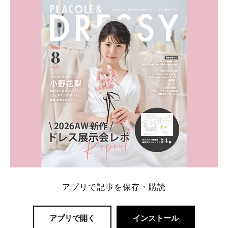
内容：特典金額・条件・応募方法・注意点 「どこが
一番お得？」「プラコレの特典は？」といった疑問も
解決します。 まずは診断で候補を絞れる「ウェディ
ング診断」か、体験型 […]
続きを読む
アプリで記事を保存・購読
アプリで開く
インストール