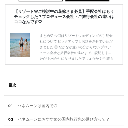
【リゾートWご検討中の花嫁さま必見】手配会社はもう
チェックした？プロデュース会社・ご旅行会社の違いは
ココなんです♡
まとめ♡ 今回はリゾートウェディングの手配会
社について ピックアップしお話をさせていただ
きました ◎ なかなか違いの分からない プロデ
ュース会社と旅行会社の違いまでご説明しまし
たが お分かりになりましたでしょうか？^^ 誰も
が一度は憧れるリゾートウェディング✧ ぜひ諦
めずにまずはご相談からスタートされてみてく
ださいね♡♡ 【こんにちは】とお問い合わせ
くださいね！ あなたにぴったりな結婚式が見つ
目次
かる♡ プラコレの公式Instagramにはいろんな
カタチの結婚式を 紹介するウェディングアドバ
イザーのアカウントも！ フォローしたら、きっ
と素敵な結婚式と出会えるはず♩♡ ぜひ、ほか
ハネムーンは国内で♡
の公式 […]
続きを読む
ハネムーンにおすすめの国内旅行先の選び方って？