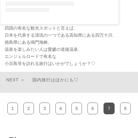
四国の有名な観光スポットと言えば、
日本を代表する清流の一つである高知県にある四万十川、
徳島県にある鳴門海峡、
温泉を楽しみたい人は愛媛の道後温泉、
エンジェルロードで有名な
小豆島等を訪れる旅行はいかがでしょうか？♡
国内旅行はほかにも♡
1
2
3
4
5
6
7
8