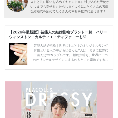
ストと共に願いを込めてキャンドルに封じ込めた天使が
いつまでも幸せをもたらしますように...たくさんの素敵
な結婚式を広めてたくさんの幸せを世界に届けます！
【2026年最新版】芸能人の結婚指輪ブランド一覧｜ハリー
ウィンストン・カルティエ・ティファニーも♡
芸能人結婚指輪｜世界に1つだけのオリジナルリング
何億といる人の中から出会った2人は、まさに世界に
一組だけのカップルです。 婚約指輪も、世界に一つ
のオリジナルデザインにするのもとても素敵ですね♡
お二人を象徴する物や事を、形で表したり、好きなも
のを形にするのも想い出になります。 上戸彩さん・H
IROさんの婚約指輪 出典:オスカープロモーション公式
HPより引用 2011年9月に結婚した女優の上戸彩さん
とEXILEのHIROさん。 上戸さんに贈った婚約指輪
は、HIROさんの お知り合いのデザイナーに頼んだ特
注品とのこと。 ダイヤモンドがたくさん散りばめら
れているそうです。 神田うのさん・西村拓郎さ […]
続きを読む