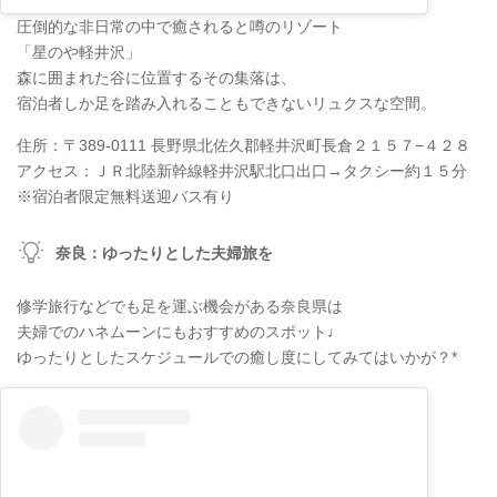
圧倒的な非日常の中で癒されると噂のリゾート
「星のや軽井沢」
森に囲まれた谷に位置するその集落は、
宿泊者しか足を踏み入れることもできないリュクスな空間。
住所：〒389-0111 長野県北佐久郡軽井沢町長倉２１５７−４２８
アクセス：ＪＲ北陸新幹線軽井沢駅北口出口→タクシー約１５分
※宿泊者限定無料送迎バス有り
奈良：ゆったりとした夫婦旅を
修学旅行などでも足を運ぶ機会がある奈良県は
夫婦でのハネムーンにもおすすめのスポット♩
ゆったりとしたスケジュールでの癒し度にしてみてはいかが？*