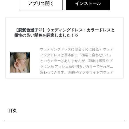
アプリで開く
インストール
【脱髪色迷子♡】ウェディングドレス・カラードレスと
相性の良い髪色を調査しました！♡
ウェディングドレスに似合うのは何色？ ウェデ
ィングドレスは基本的に「極端に合わない！」
というカラーはありませんが、印象は黒髪やブ
ラウン系 アッシュ系や明るいカラーでそれぞれ
変わってきます。 純白やオフホワイトのウェデ
ィングドレスにあうヘアカラー 一言で”ウェディ
ングドレス”と言っても ホワイトカラーの生地か
らアイボリーの生地を 使ったものまで様々あり
ます！♡ 選んだウェディングドレスが純白のド
レスなら、 暖色系よりも寒色系のヘアカラーが
おすすめ◎ オフホワイトであれば少し暖色系が
目次
入っても 綺麗ですよね♡ 少し個性的にしたり世
界観を出すのであれば アッシュカラーやブリー
チで明るめの透明感ある […]
続きを読む