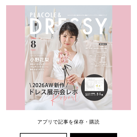
学キャンペーン特典ランキングを公開！ 比較サイ
ト：プラコレ、ゼクシィ、ハナユメ、マイナビ 掲載
内容：特典金額・条件・応募方法・注意点 「どこが
一番お得？」「プラコレの特典は？」といった疑問も
解決します。 まずは診断で候補を絞れる「ウェディ
ング診断」か、体験型 […]
続きを読む
アプリで記事を保存・購読