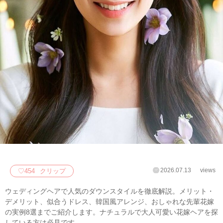
2026.07.13
views
♡
454
クリップ
ウェディングヘアで人気のダウンスタイルを徹底解説。メリット・
デメリット、似合うドレス、韓国風アレンジ、おしゃれな先輩花嫁
の実例8選までご紹介します。ナチュラルで大人可愛い花嫁ヘアを探
している方は必見です。