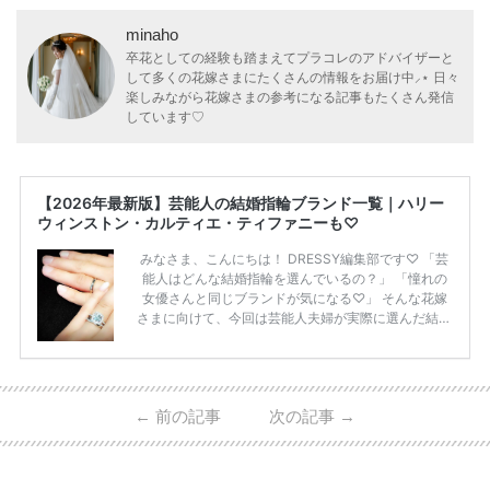
minaho
卒花としての経験も踏まえてプラコレのアドバイザーと
して多くの花嫁さまにたくさんの情報をお届け中⸝⋆ 日々
楽しみながら花嫁さまの参考になる記事もたくさん発信
しています♡
【2026年最新版】芸能人の結婚指輪ブランド一覧｜ハリー
ウィンストン・カルティエ・ティファニーも♡
みなさま、こんにちは！ DRESSY編集部です♡ 「芸
能人はどんな結婚指輪を選んでいるの？」 「憧れの
女優さんと同じブランドが気になる♡」 そんな花嫁
さまに向けて、今回は芸能人夫婦が実際に選んだ結婚
指輪・婚約指輪をブランド別にまとめました！ ハリ
ーウィンストンやカルティエ、ティファニーなど世界
的ハイブランドから、俄（NIWAKA）やI-PRIMOなど
日本で人気のブランドまで幅広くご紹介。 さらに、
←
前の記事
次の記事
→
・愛用している芸能人夫婦 ・リングの特徴や魅力 ・
推定価格帯 ・花嫁人気が高い理由 などもあわせて解
説していきます♡ 「芸能人の結婚指輪ってやっぱり
高い？」 「手が届くブランドもある？」 「人気ブラ