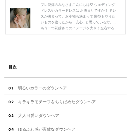
プレ花嫁のみなさまこんにちは♡ ウェディング
ドレスやカラードレスは お決まりですか？ ドレ
スが決まって、お小物も決まって 髪型もやりた
いものを絞ったから一安心.. と思っている方。
もう一つ花嫁さまのイメージを大きく左右する
【髪色】を忘れていませんか!? 同じヘアスタイ
ルをオーダーしても 髪色ひとつでそのイメージ
はがらりと変わります。 本当になりたい花嫁姿
に着実に近づくなら 髪型も研究しておくことを
おすすめします◎ 今回はそんな花嫁さまの【髪
色】に注目して 色々なお写真をご紹介していき
目次
ますので、 まだ何も考えていなかった..！とい
う方も ぜひ参考にしてみてくださいね◎ 【厳選
したアイテムだけ […]
続きを読む
明るいカラーのダウンヘア
キラキラモチーフをちりばめたダウンヘア
大人可愛いダウンヘア
ゆるふわ感が素敵なダウンヘア