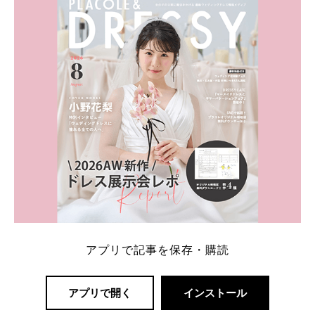
一番お得？」「プラコレの特典は？」といった疑問も
解決します。 まずは診断で候補を絞れる「ウェディ
ング診断」か、体験型 […]
続きを読む
アプリで記事を保存・購読
アプリで開く
インストール