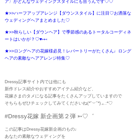
ア〉がどんなウェディングスタイルにも合うんです♡♡
★>>ハーフアップアレンジ【ダウンスタイル】に注目♡お洒落な
ウェディングヘアまとめました♡
★>>秋らしい【ダウンヘア】で季節感のあるトータルコーディネ
ートはいかが？♡♥⑅⑅
★>>ロングヘアの花嫁様必見！レパートリーがたくさん♩ロング
ヘアの素敵なヘアアレンジ特集♡
Dressy記事サイト内では他にも
新作ドレス紹介やおすすめアイテム紹介など、
花嫁さまのタメになる記事をたくさんアップしていますので
そちらもぜひチェックしてみてくださいね(*˘︶˘*).｡.:*♡
#Dressy花嫁 新企画第２弾 ➳♡゛
この記事はDressy花嫁新企画のもの♩
あなたの素敵なウェディングを