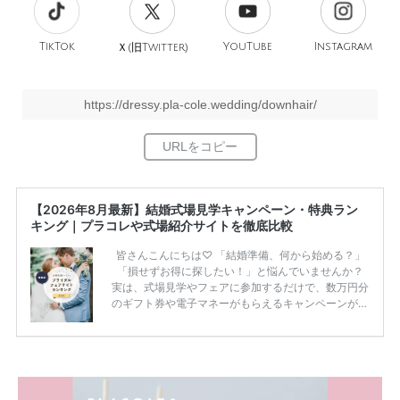
TikTok
旧
YouTube
Instagram
Ｘ(
Twitter)
https://dressy.pla-cole.wedding/downhair/
【2026年8月最新】結婚式場見学キャンペーン・特典ラン
キング｜プラコレや式場紹介サイトを徹底比較
皆さんこんにちは♡ 「結婚準備、何から始める？」
「損せずお得に探したい！」と悩んでいませんか？
実は、式場見学やフェアに参加するだけで、数万円分
のギフト券や電子マネーがもらえるキャンペーンがあ
ります。 ただし、サイトごとに特典額や条件が違う
ため、比較せずに選ぶと損をしてしまうことも……。
そこでこの記事では、【2026年8月最新】結婚式場見
学キャンペーン特典ランキングを公開！ 比較サイ
ト：プラコレ、ゼクシィ、ハナユメ、マイナビ 掲載
内容：特典金額・条件・応募方法・注意点 「どこが